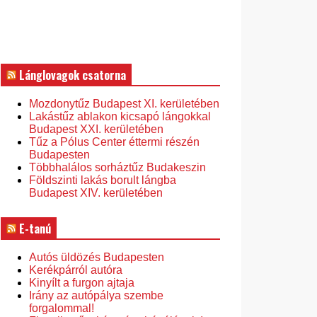
Lánglovagok csatorna
Mozdonytűz Budapest XI. kerületében
Lakástűz ablakon kicsapó lángokkal
Budapest XXI. kerületében
Tűz a Pólus Center éttermi részén
Budapesten
Többhalálos sorháztűz Budakeszin
Földszinti lakás borult lángba
Budapest XIV. kerületében
E-tanú
Autós üldözés Budapesten
Kerékpárról autóra
Kinyílt a furgon ajtaja
Irány az autópálya szembe
forgalommal!