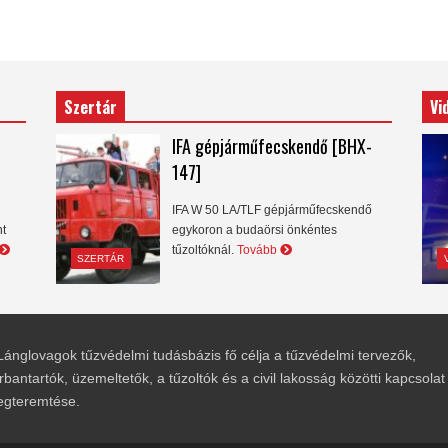
Szertár
Vi
IFA gépjárműfecskendő [BHX-
147]
IFA W 50 LA/TLF gépjárműfecskendő
nt
egykoron a budaörsi önkéntes
tűzoltóknál.
Tovább
SZERTÁR
Lánglovagok tűzvédelmi tudásbázis fő célja a tűzvédelmi tervezők,
rbantartók, üzemeltetők, a tűzoltók és a civil lakosság közötti kapcsolat
gteremtése.