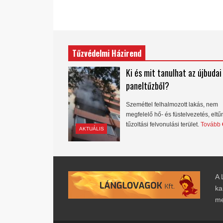
Tűzvédelmi Házirend
Ki és mit tanulhat az újbudai
paneltűzből?
Szeméttel felhalmozott lakás, nem
megfelelő hő- és füstelvezetés, eltű
tűzoltási felvonulási terület.
Tovább
AKTUÁLIS
A 
ka
me