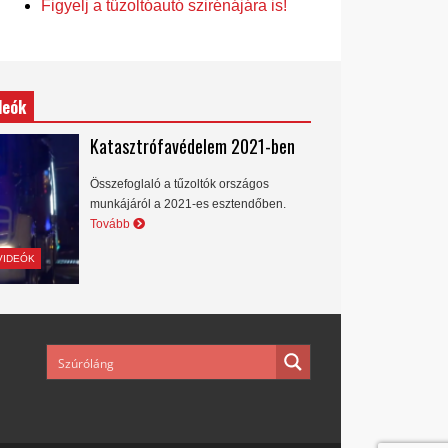
Figyelj a tűzoltóautó szirénájára is!
deók
Katasztrófavédelem 2021-ben
Összefoglaló a tűzoltók országos
munkájáról a 2021-es esztendőben.
Tovább
VIDEÓK