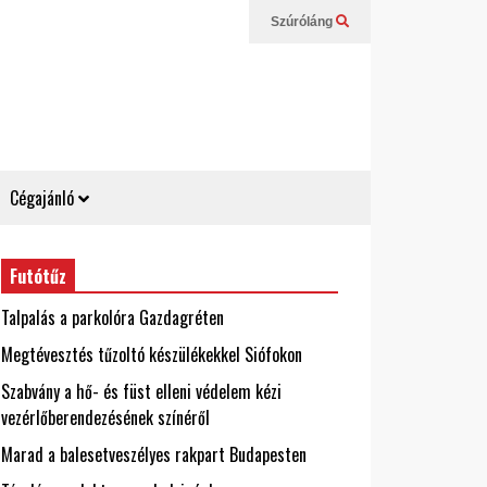
Szúróláng
Cégajánló
Futótűz
Talpalás a parkolóra Gazdagréten
Megtévesztés tűzoltó készülékekkel Siófokon
Szabvány a hő- és füst elleni védelem kézi
vezérlőberendezésének színéről
Marad a balesetveszélyes rakpart Budapesten