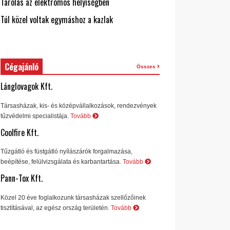
Tárolás az elektromos helyiségben
Túl közel voltak egymáshoz a kazlak
Cégajánló
Összes
Lánglovagok Kft.
Társasházak, kis- és középvállalkozások, rendezvények
tűzvédelmi specialistája.
Tovább
Coolfire Kft.
Tűzgátló és füstgátló nyílászárók forgalmazása,
beépítése, felülvizsgálata és karbantartása.
Tovább
Pann-Tox Kft.
Közel 20 éve foglalkozunk társasházak szellőzőinek
tisztításával, az egész ország területén.
Tovább