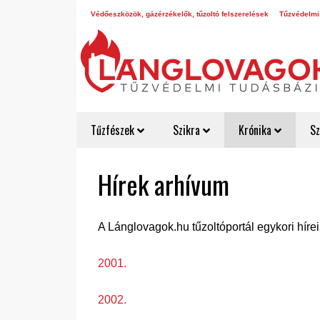
Védőeszközök, gázérzékelők, tűzoltó felszerelések
Tűzvédelmi
Tűzfészek
Szikra
Krónika
Sz
Hírek arhívum
A Lánglovagok.hu tűzoltóportál egykori hírei
2001.
2002.