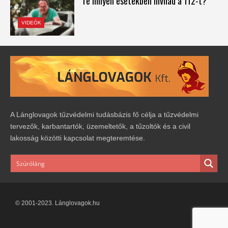
Te milyen esetekben hívnád a 112-t?
VIDEÓK
A Lánglovagok tűzvédelmi tudásbázis fő célja a tűzvédelmi
tervezők, karbantartók, üzemeltetők, a tűzoltók és a civil
lakosság közötti kapcsolat megteremtése.
© 2001-2023. Lánglovagok.hu