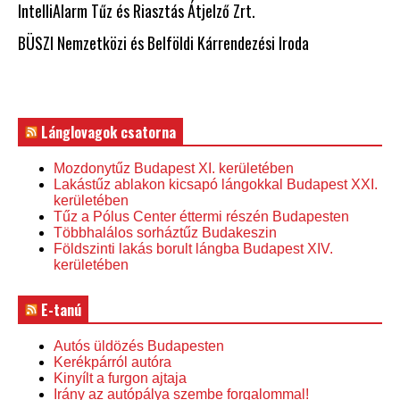
IntelliAlarm Tűz és Riasztás Átjelző Zrt.
BÜSZI Nemzetközi és Belföldi Kárrendezési Iroda
Lánglovagok csatorna
Mozdonytűz Budapest XI. kerületében
Lakástűz ablakon kicsapó lángokkal Budapest XXI.
kerületében
Tűz a Pólus Center éttermi részén Budapesten
Többhalálos sorháztűz Budakeszin
Földszinti lakás borult lángba Budapest XIV.
kerületében
E-tanú
Autós üldözés Budapesten
Kerékpárról autóra
Kinyílt a furgon ajtaja
Irány az autópálya szembe forgalommal!