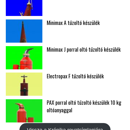
Minimax A tűzoltó készülék
Minimax J porral oltó tűzoltó készülék
Electropax F tűzoltó készülék
PAX porral oltó tűzoltó készülék 10 kg
oltóanyaggal
Vissza a Krónika rovatcímlapjára