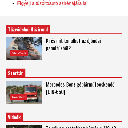
Figyelj a tűzoltóautó szirénájára is!
Tűzvédelmi Házirend
Ki és mit tanulhat az újbudai
paneltűzből?
AKTUÁLIS
Szertár
Mercedes-Benz gépjárműfecskendő
[CIB-650]
SZERTÁR
Videók