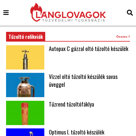
Tűzoltó relikviák
Összes
Autopax C gázzal oltó tűzoltó készülék
Vízzel oltó tűzoltó készülék savas
üveggel
Tűzrend tűzoltófáklya
Optimus I. tűzoltó készülék