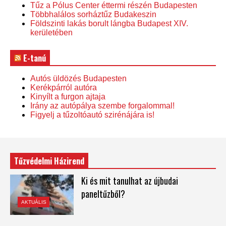
Tűz a Pólus Center éttermi részén Budapesten
Többhalálos sorháztűz Budakeszin
Földszinti lakás borult lángba Budapest XIV.
kerületében
E-tanú
Autós üldözés Budapesten
Kerékpárról autóra
Kinyílt a furgon ajtaja
Irány az autópálya szembe forgalommal!
Figyelj a tűzoltóautó szirénájára is!
Tűzvédelmi Házirend
Ki és mit tanulhat az újbudai
paneltűzből?
AKTUÁLIS