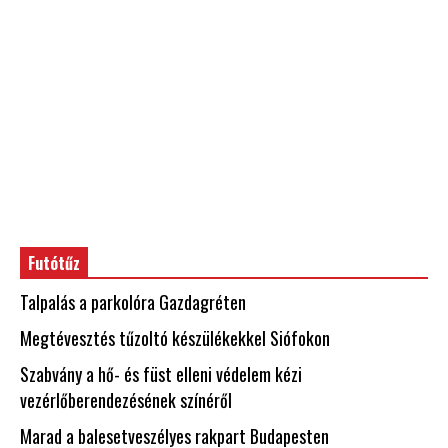
Futótűz
Talpalás a parkolóra Gazdagréten
Megtévesztés tűzoltó készülékekkel Siófokon
Szabvány a hő- és füst elleni védelem kézi
vezérlőberendezésének színéről
Marad a balesetveszélyes rakpart Budapesten