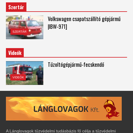
Szertár
Volkswagen csapatszállító gépjármű
|IBW-971]
SZERTÁR
Videók
Tűzoltógépjármű-fecskendő
VIDEÓK
A Lánglovagok tűzvédelmi tudásbázis fő célja a tűzvédelmi