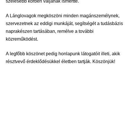
szélesebb körben váljanak ismertté.
A Lánglovagok megköszöni minden magánszemélynek,
szervezetnek az eddigi munkáját, segítségét a tudásbázis
naprakészen tartásában, remélve a további
közreműködést.
A legfőbb köszönet pedig honlapunk látogatóit illeti, akik
résztvevő érdeklődésükkel életben tartják. Köszönjük!