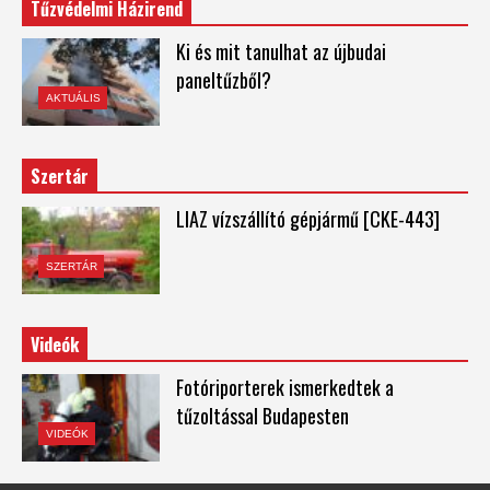
Tűzvédelmi Házirend
Ki és mit tanulhat az újbudai
paneltűzből?
AKTUÁLIS
Szertár
LIAZ vízszállító gépjármű [CKE-443]
SZERTÁR
Videók
Fotóriporterek ismerkedtek a
tűzoltással Budapesten
VIDEÓK