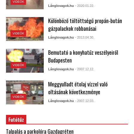
VIDEÓK
Lánglovagok.hu
- 2020.01.22.
Különböző töltöttségű propán-bután
gázpalackok robbanásai
VIDEÓK
Lánglovagok.hu
- 2013.04.30.
Bemutató a konyhatűz veszélyeiről
Budapesten
VIDEÓK
Lánglovagok.hu
- 2007.12.12.
Meggyulladt étolaj vízzel való
oltásának következménye
VIDEÓK
Lánglovagok.hu
- 2007.12.03.
Futótűz
Talpalás a parkolóra Gazdagréten