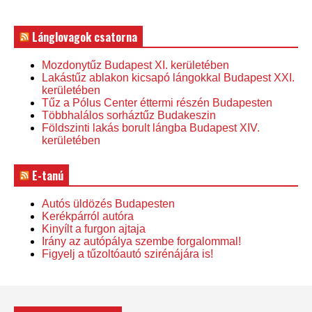
Lánglovagok csatorna
Mozdonytűz Budapest XI. kerületében
Lakástűz ablakon kicsapó lángokkal Budapest XXI.
kerületében
Tűz a Pólus Center éttermi részén Budapesten
Többhalálos sorháztűz Budakeszin
Földszinti lakás borult lángba Budapest XIV.
kerületében
E-tanú
Autós üldözés Budapesten
Kerékpárról autóra
Kinyílt a furgon ajtaja
Irány az autópálya szembe forgalommal!
Figyelj a tűzoltóautó szirénájára is!