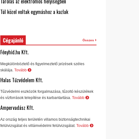
Tárolás az elektromos helyiségben
Túl közel voltak egymáshoz a kazlak
Cégajánló
Összes
Fényhíd.hu Kft.
Megkülönböztető és figyelmeztető jelzések széles
skálája.
Tovább
Halas Tűzvédelem Kft.
Tűzvédelmi eszközök forgalmazása, tűzoltó készülékek
és vízforrások telepítése és karbantartása.
Tovább
Ampervadász Kft.
Az ország teljes területén villamos biztonságtechnikai
felülvizsgálat és villámvédelmi felülvizsgálat.
Tovább