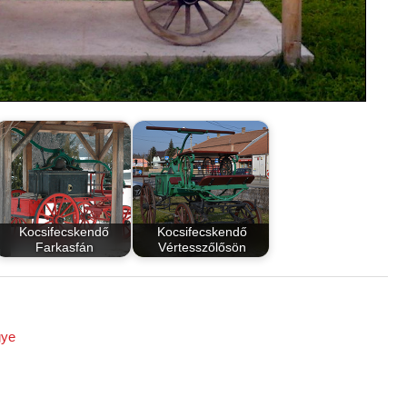
Kocsifecskendő
Kocsifecskendő
Farkasfán
Vértesszőlősön
gye