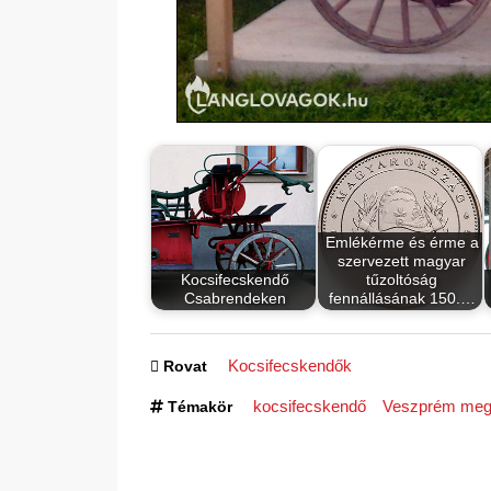
Emlékérme és érme a
szervezett magyar
Kocsifecskendő
tűzoltóság
Csabrendeken
fennállásának 150.…
Kocsifecskendők
Rovat
kocsifecskendő
Veszprém me
Témakör