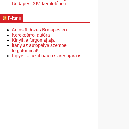
Budapest XIV. kerületében
E-tanú
Autós üldözés Budapesten
Kerékpárról autóra
Kinyílt a furgon ajtaja
Irány az autópálya szembe
forgalommal!
Figyelj a tűzoltóautó szirénájára is!