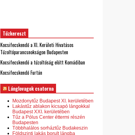
Tűzkereszt
Kocsifecskendő a XI. Kerületi Hivatásos
Tűzoltóparancsnokságon Budapesten
Kocsifecskendő a tűzoltóság előtt Komádiban
Kocsifecskendő Furtán
Lánglovagok csatorna
Mozdonytűz Budapest XI. kerületében
Lakástűz ablakon kicsapó lángokkal
Budapest XXI. kerületében
Tűz a Pólus Center éttermi részén
Budapesten
Többhalálos sorháztűz Budakeszin
Földszinti lakás borult lángba