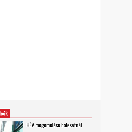
deók
HÉV megemelése balesetnél