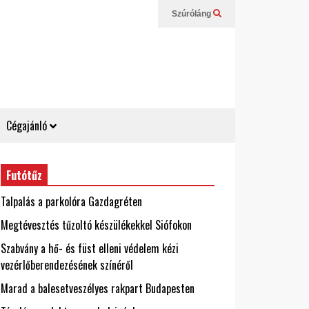
Szúróláng
Cégajánló
Futótűz
Talpalás a parkolóra Gazdagréten
Megtévesztés tűzoltó készülékekkel Siófokon
Szabvány a hő- és füst elleni védelem kézi
vezérlőberendezésének színéről
Marad a balesetveszélyes rakpart Budapesten