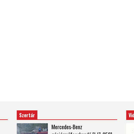
Szertár
Vi
Mercedes-Benz