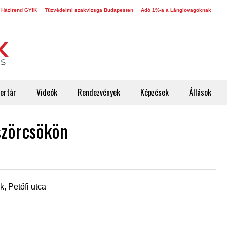
 Házirend GYIK
Tűzvédelmi szakvizsga Budapesten
Adó 1%-a a Lánglovagoknak
ertár
Videók
Rendezvények
Képzések
Állások
szörcsökön
 Petőfi utca