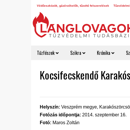
Védőeszközök, gázérzékelők, tűzoltó felszerelések
Tűzvédelmi
Tűzfészek
Szikra
Krónika
Sz
Kocsifecskendő Karakó
Helyszín:
Veszprém megye, Karakószörcsök,
Fotózás időpontja:
2014. szeptember 16.
Fotó:
Maros Zoltán