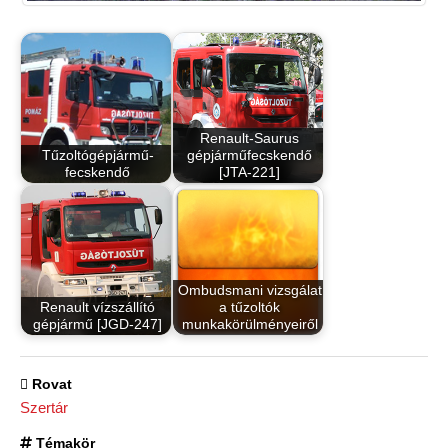
Renault-Saurus
Tűzoltógépjármű-
gépjárműfecskendő
fecskendő
[JTA-221]
Ombudsmani vizsgálat
Renault vízszállító
a tűzoltók
gépjármű [JGD-247]
munkakörülményeiről
Rovat
Szertár
Témakör