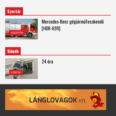
Szertár
Mercedes-Benz gépjárműfecskendő
[HDR-699]
SZERTÁR
Videók
24 óra
VIDEÓK