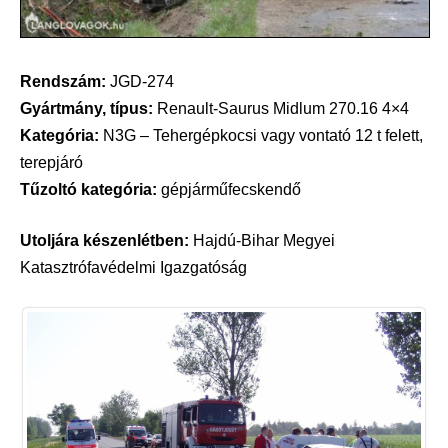
Rendszám:
JGD-274
Gyártmány, típus:
Renault-Saurus Midlum 270.16 4×4
Kategória:
N3G – Tehergépkocsi vagy vontató 12 t felett,
terepjáró
Tűzoltó kategória:
gépjárműfecskendő
Utoljára készenlétben:
Hajdú-Bihar Megyei
Katasztrófavédelmi Igazgatóság