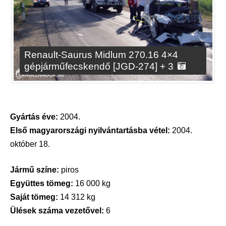
Renault-Saurus Midlum 270.16 4×4
gépjárműfecskendő [JGD-274] + 3
Gyártás éve:
2004.
Első magyarországi nyilvántartásba vétel:
2004.
október 18.
Jármű színe:
piros
Együttes tömeg:
16 000 kg
Saját tömeg:
14 312 kg
Ülések száma vezetővel:
6