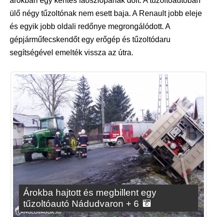
árokban egy kerítés faoszlopának dőlt. A tűzoltóautóban
ülő négy tűzoltónak nem esett baja. A Renault jobb eleje
és egyik jobb oldali redőnye megrongálódott. A
gépjárműfecskendőt egy erőgép és tűzoltódaru
segítségével emelték vissza az útra.
Árokba hajtott és megbillent egy
tűzoltóautó Nádudvaron + 6