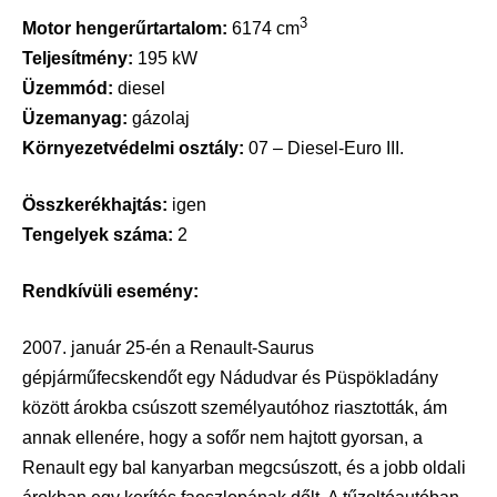
3
Motor hengerűrtartalom:
6174 cm
Teljesítmény:
195 kW
Üzemmód:
diesel
Üzemanyag:
gázolaj
Környezetvédelmi osztály:
07 – Diesel-Euro III.
Összkerékhajtás:
igen
Tengelyek száma:
2
Rendkívüli esemény:
2007. január 25-én a Renault-Saurus
gépjárműfecskendőt egy Nádudvar és Püspökladány
között árokba csúszott személyautóhoz riasztották, ám
annak ellenére, hogy a sofőr nem hajtott gyorsan, a
Renault egy bal kanyarban megcsúszott, és a jobb oldali