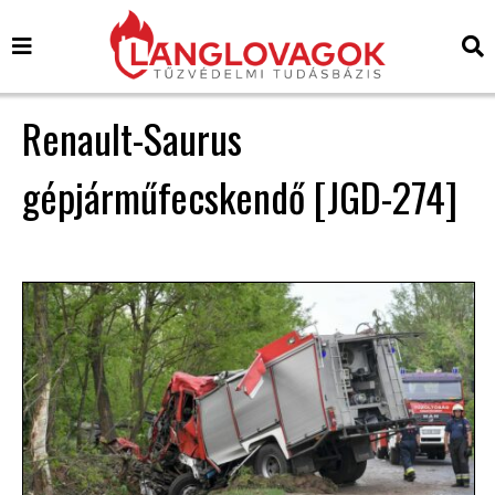
Renault-Saurus
gépjárműfecskendő [JGD-274]