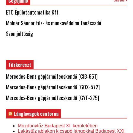
Cégajánló
Összes
ETC Épületautomatika Kft.
Molnár Sándor tűz- és munkavédelmi tanácsadó
Szomjoltóság
Tűzkereszt
Mercedes-Benz gépjárműfecskendő [CIB-651]
Mercedes-Benz gépjárműfecskendő [GOX-572]
Mercedes-Benz gépjárműfecskendő [GYT-275]
Lánglovagok csatorna
Mozdonytűz Budapest XI. kerületében
Lakástűz ablakon kicsapó lángokkal Budapest XXI.