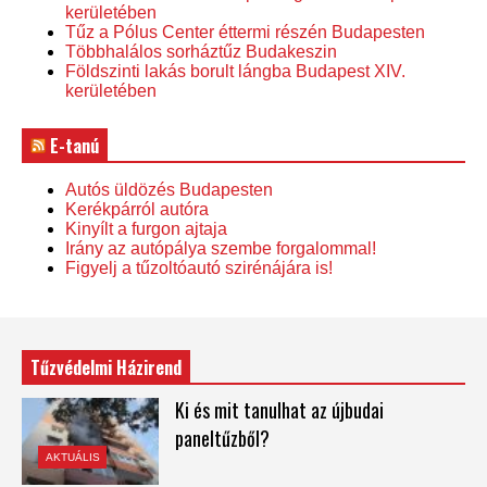
kerületében
Tűz a Pólus Center éttermi részén Budapesten
Többhalálos sorháztűz Budakeszin
Földszinti lakás borult lángba Budapest XIV.
kerületében
E-tanú
Autós üldözés Budapesten
Kerékpárról autóra
Kinyílt a furgon ajtaja
Irány az autópálya szembe forgalommal!
Figyelj a tűzoltóautó szirénájára is!
Tűzvédelmi Házirend
Ki és mit tanulhat az újbudai
paneltűzből?
AKTUÁLIS