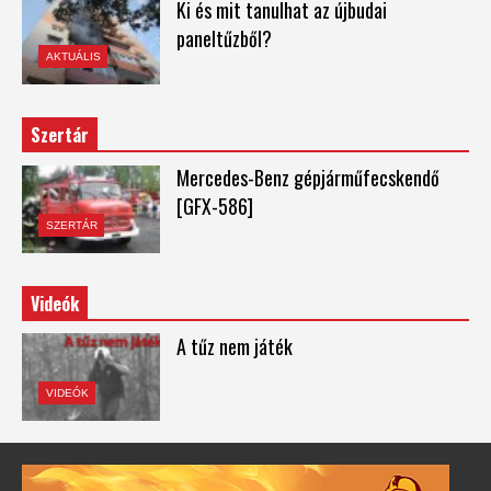
Ki és mit tanulhat az újbudai
paneltűzből?
AKTUÁLIS
Szertár
Mercedes-Benz gépjárműfecskendő
[GFX-586]
SZERTÁR
Videók
A tűz nem játék
VIDEÓK