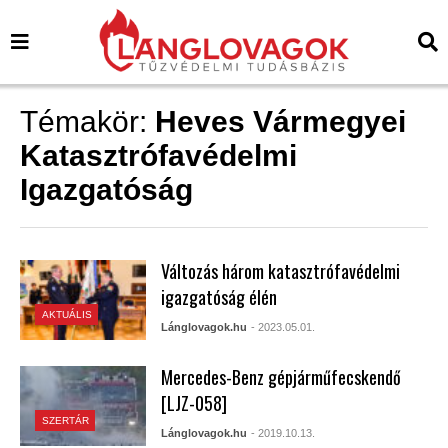
Témakör:
Heves Vármegyei
Katasztrófavédelmi
Igazgatóság
Változás három katasztrófavédelmi
igazgatóság élén
AKTUÁLIS
Lánglovagok.hu
- 2023.05.01.
Mercedes-Benz gépjárműfecskendő
[LJZ-058]
SZERTÁR
Lánglovagok.hu
- 2019.10.13.