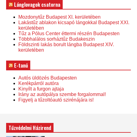
Lánglovagok csatorna
Mozdonytűz Budapest XI. kerületében
Lakástűz ablakon kicsapó lángokkal Budapest XXI.
kerületében
Tűz a Pólus Center éttermi részén Budapesten
Többhalálos sorháztűz Budakeszin
Földszinti lakás borult lángba Budapest XIV.
kerületében
E-tanú
Autós üldözés Budapesten
Kerékpárról autóra
Kinyílt a furgon ajtaja
Irány az autópálya szembe forgalommal!
Figyelj a tűzoltóautó szirénájára is!
Tűzvédelmi Házirend