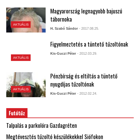
Magyarország legnagyobb bajuszú
tábornoka
AKTUÁLIS
H. Szabó Sándor
- 2017.08.25.
Figyelmeztetés a tüntető tűzoltónak
Kis-Guczi Péter
- 2012.03.29.
AKTUÁLIS
Pénzbírság és eltiltás a tüntető
nyugdíjas tűzoltónak
AKTUÁLIS
Kis-Guczi Péter
- 2012.02.24.
Futótűz
Talpalás a parkolóra Gazdagréten
Megtévesztés tűzoltó készülékekkel Siófokon