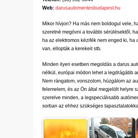
Web:
darusautomentesbudapest.hu
Mikor hívjon? Ha más nem boldogul vele, ha 
szeretné megóvni a további sérülésektől, ha
ha az elektromos kézifék nem enged ki, ha a
van, ellopták a kerekeit stb.
Minden ilyen esetben megoldás a darus aut
nélkül, európai módon lehet a legdrágább au
Nem rángatom, vonszolom, húzgálom az autó
felemelem, és az Ön által megjelölt helyre sz
szerelve minden, a legspeciálisabb autóme
sorban az ehhez szükséges tapasztalatokkal