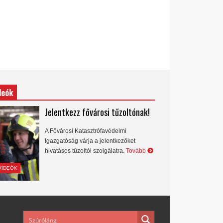
deók
Jelentkezz fővárosi tűzoltónak!
A Fővárosi Katasztrófavédelmi
Igazgatóság várja a jelentkezőket
hivatásos tűzoltói szolgálatra.
Tovább
VIDEÓK