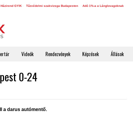
 Házirend GYIK
Tűzvédelmi szakvizsga Budapesten
Adó 1%-a a Lánglovagoknak
ertár
Videók
Rendezvények
Képzések
Állások
pest 0-24
ll a darus autómentő.