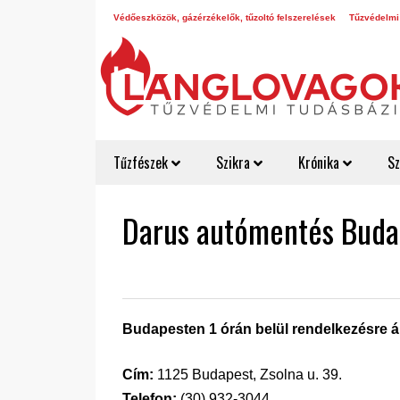
Védőeszközök, gázérzékelők, tűzoltó felszerelések
Tűzvédelmi
Tűzfészek
Szikra
Krónika
Sz
Darus autómentés Buda
Budapesten 1 órán belül rendelkezésre á
Cím:
1125 Budapest, Zsolna u. 39.
Telefon:
(30) 932-3044