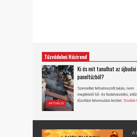
Tűzvédelmi Házirend
Ki és mit tanulhat az újbudai
paneltűzből?
Szeméttel felhalmozott lakás, nem
megfelelő hő- és füstelvezetés, eltű
tűzoltási felvonulási terület.
Tovább
AKTUÁLIS
A 