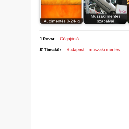
Műszaki mentés
Autómentés 0-24-ig
szabályai
Cégajánló
Rovat
Budapest
műszaki mentés
Témakör