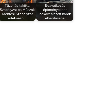
Tűzoltás-taktikai
Beavatkozás
Szabályzat és Műszaki
építményekben
Mentési Szabályzat
bekövetkezett károk
értelmező…
elhárításánál