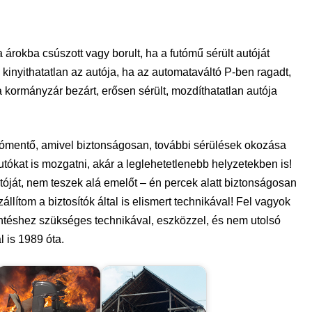
árokba csúszott vagy borult, ha a futómű sérült autóját
 kinyithatatlan az autója, ha az automataváltó P-ben ragadt,
 kormányzár bezárt, erősen sérült, mozdíthatatlan autója
ómentő, amivel biztonságosan, további sérülések okozása
tókat is mozgatni, akár a leglehetetlenebb helyzetekben is!
ját, nem teszek alá emelőt – én percek alatt biztonságosan
állítom a biztosítók által is elismert technikával! Fel vagyok
ntéshez szükséges technikával, eszközzel, és nem utolsó
 is 1989 óta.