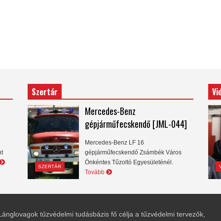
Szertár
Vi
Mercedes-Benz
gépjárműfecskendő [JML-044]
Mercedes-Benz LF 16
nt
gépjárműfecskendő Zsámbék Város
Önkéntes Tűzoltó Egyesületénél.
SZERTÁR
Tovább
Lánglovagok tűzvédelmi tudásbázis fő célja a tűzvédelmi tervezők,