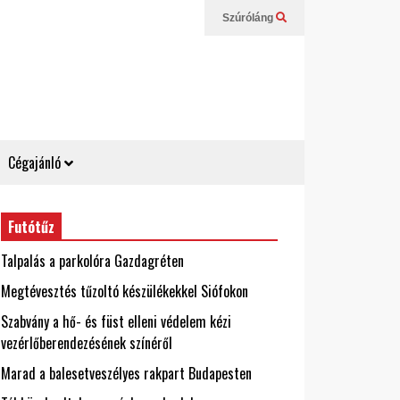
Szúróláng
Cégajánló
Futótűz
Talpalás a parkolóra Gazdagréten
Megtévesztés tűzoltó készülékekkel Siófokon
Szabvány a hő- és füst elleni védelem kézi
vezérlőberendezésének színéről
Marad a balesetveszélyes rakpart Budapesten