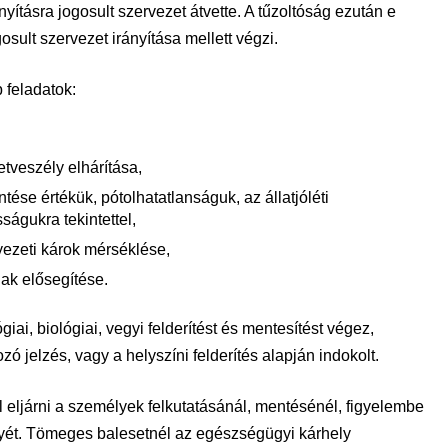
yításra jogosult szervezet átvette. A tűzoltóság ezután e
gosult szervezet irányítása mellett végzi.
 feladatok:
etveszély elhárítása,
tése értékük, pótolhatatlanságuk, az állatjóléti
ságukra tekintettel,
yezeti károk mérséklése,
nak elősegítése.
iai, biológiai, vegyi felderítést és mentesítést végez,
jelzés, vagy a helyszíni felderítés alapján indokolt.
l eljárni a személyek felkutatásánál, mentésénél, figyelembe
nyét. Tömeges balesetnél az egészségügyi kárhely