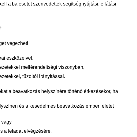
ll a balesetet szenvedettek segítségnyújtási, ellátási
e
get végezheti
kai eszközeivel,
zetekkel mellérendeltségi viszonyban,
tekkel, tűzoltói irányítással.
tokat a beavatkozás helyszínére történő érkezésekor, ha
lyszínen és a késedelmes beavatkozás emberi életet
, vagy
s a feladat elvégzésére.