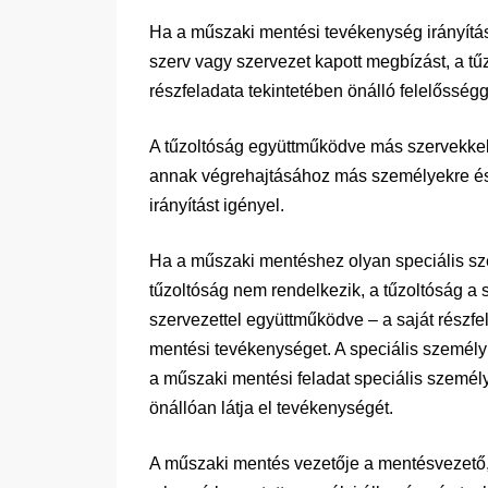
Ha a műszaki mentési tevékenység irányítása
szerv vagy szervezet kapott megbízást, a tű
részfeladata tekintetében önálló felelősség
A tűzoltóság együttműködve más szervekkel, s
annak végrehajtásához más személyekre és e
irányítást igényel.
Ha a műszaki mentéshez olyan speciális szem
tűzoltóság nem rendelkezik, a tűzoltóság a s
szervezettel együttműködve – a saját részfe
mentési tevékenységet. A speciális személyi
a műszaki mentési feladat speciális személyi
önállóan látja el tevékenységét.
A műszaki mentés vezetője a mentésvezető, a