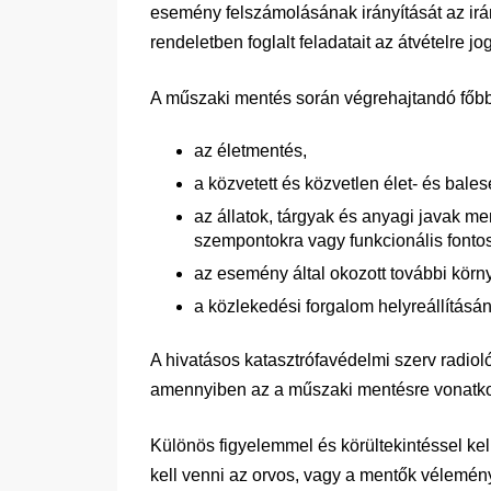
esemény felszámolásának irányítását az irán
rendeletben foglalt feladatait az átvételre jo
A műszaki mentés során végrehajtandó főbb
az életmentés,
a közvetett és közvetlen élet- és bales
az állatok, tárgyak és anyagi javak men
szempontokra vagy funkcionális fontos
az esemény által okozott további körn
a közlekedési forgalom helyreállításá
A hivatásos katasztrófavédelmi szerv radiológ
amennyiben az a műszaki mentésre vonatkozó 
Különös figyelemmel és körültekintéssel kel
kell venni az orvos, vagy a mentők vélemé