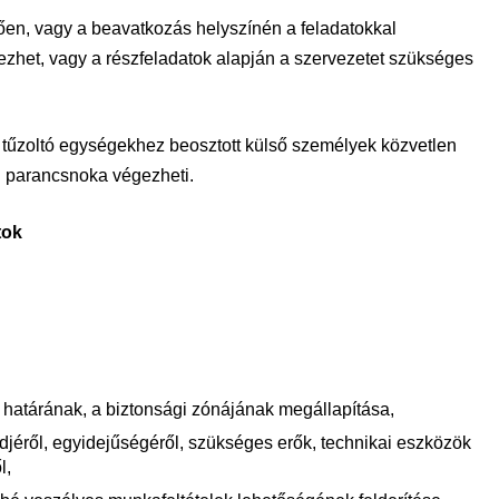
ően, vagy a beavatkozás helyszínén a feladatokkal
zhet, vagy a részfeladatok alapján a szervezetet szükséges
a tűzoltó egységekhez beosztott külső személyek közvetlen
ég parancsnoka végezheti.
tok
, határának, a biztonsági zónájának megállapítása,
ndjéről, egyidejűségéről, szükséges erők, technikai eszközök
l,