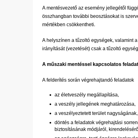
A mentésvezető az esemény jellegétől függ
összhangban további beosztásokat is szerve
mértékben csökkentheti.
A helyszínen a tűzoltó egységek, valamint 
irányítását (vezetését) csak a tűzoltó egys
A műszaki mentéssel kapcsolatos felada
A felderítés során végrehajtandó feladatok
az életveszély megállapítása,
a veszély jellegének meghatározása,
a veszélyeztetett terület nagyságának
döntés a feladatok végrehajtási sorre
biztosításának módjáról, kirendelésérő