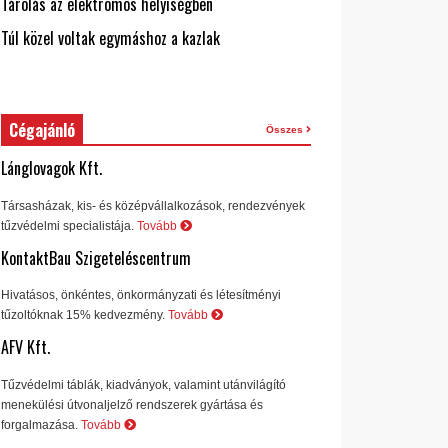
Tárolás az elektromos helyiségben
Túl közel voltak egymáshoz a kazlak
Cégajánló
Összes
Lánglovagok Kft.
Társasházak, kis- és középvállalkozások, rendezvények
tűzvédelmi specialistája.
Tovább
KontaktBau Szigeteléscentrum
Hivatásos, önkéntes, önkormányzati és létesítményi
tűzoltóknak 15% kedvezmény.
Tovább
AFV Kft.
Tűzvédelmi táblák, kiadványok, valamint utánvilágító
menekülési útvonaljelző rendszerek gyártása és
forgalmazása.
Tovább