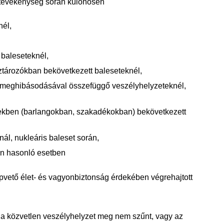
 tevékenység során különösen
nél,
 baleseteknél,
ztározókban bekövetkezett baleseteknél,
meghibásodásával összefüggő veszélyhelyzeteknél,
gekben (barlangokban, szakadékokban) bekövetkezett
ál, nukleáris baleset során,
en hasonló esetben
apvető élet- és vagyonbiztonság érdekében végrehajtott
 a közvetlen veszélyhelyzet meg nem szűnt, vagy az