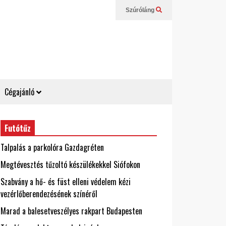
Szúróláng
Cégajánló
Futótűz
Talpalás a parkolóra Gazdagréten
Megtévesztés tűzoltó készülékekkel Siófokon
Szabvány a hő- és füst elleni védelem kézi
vezérlőberendezésének színéről
Marad a balesetveszélyes rakpart Budapesten