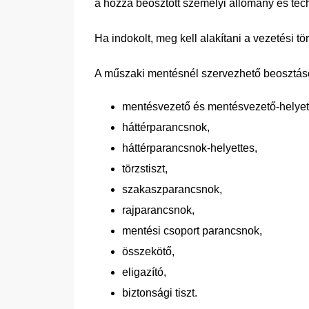
a hozzá beosztott személyi állomány és te
Ha indokolt, meg kell alakítani a vezetési tör
A műszaki mentésnél szervezhető beosztás
mentésvezető és mentésvezető-helyet
háttérparancsnok,
háttérparancsnok-helyettes,
törzstiszt,
szakaszparancsnok,
rajparancsnok,
mentési csoport parancsnok,
összekötő,
eligazító,
biztonsági tiszt.