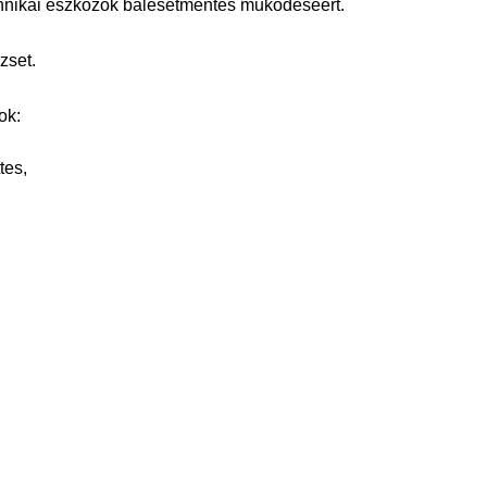
chnikai eszközök balesetmentes működéséért.
zset.
ok:
tes,