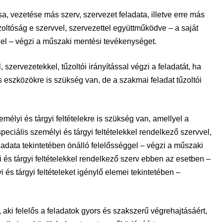
, vezetése más szerv, szervezet feladata, illetve erre más
zoltóság e szervvel, szervezettel együttműködve – a saját
gel – végzi a műszaki mentési tevékenységet.
zervezetekkel, tűzoltói irányítással végzi a feladatát, ha
szközökre is szükség van, de a szakmai feladat tűzoltói
élyi és tárgyi feltételekre is szükség van, amellyel a
peciális személyi és tárgyi feltételekkel rendelkező szervvel,
ladata tekintetében önálló felelősséggel – végzi a műszaki
 és tárgyi feltételekkel rendelkező szerv ebben az esetben –
 és tárgyi feltételeket igénylő elemei tekintetében –
ki felelős a feladatok gyors és szakszerű végrehajtásáért,