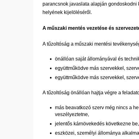
parancsnok javaslata alapján gondoskodni ke
helyének kijelöléséről.
A műszaki mentés vezetése és szervezet
A tűzoltóság a műszaki mentési tevékenysé
önállóan saját állományával és techni
együttműködve más szervekkel, szerve
együttműködve más szervekkel, szerveze
A tűzoltóság önállóan hajtja végre a felada
más beavatkozó szerv még nincs a he
veszélyeztetne,
jelentős kárnövekedés következne be
eszközei, személyi állománya alkalma