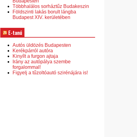
Budapesten
Többhalálos sorháztűz Budakeszin
Földszinti lakás borult lángba
Budapest XIV. kerületében
E-tanú
Autós üldözés Budapesten
Kerékpárról autóra
Kinyílt a furgon ajtaja
Irány az autópálya szembe
forgalommal!
Figyelj a tűzoltóautó szirénájára is!