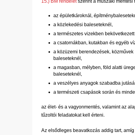
15.) BM rendelet
szerint a műszaki mentési
az épületkároknál, építménybalesetek
a közlekedési baleseteknél,
a természetes vizekben bekövetkezett
a csatornákban, kutakban és egyéb ví
a közüzemi berendezések, közművek 
baleseteknél,
a magasban, mélyben, föld alatti üre
baleseteknél,
a veszélyes anyagok szabadba jutásán
a természeti csapások során és mind
az élet- és a vagyonmentés, valamint az al
tűzoltói feladatokat kell érteni.
Az elsődleges beavatkozás addig tart, amíg