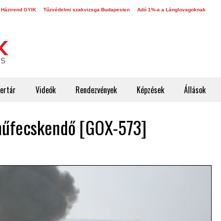
 Házirend GYIK
Tűzvédelmi szakvizsga Budapesten
Adó 1%-a a Lánglovagoknak
ertár
Videók
Rendezvények
Képzések
Állások
műfecskendő [GOX-573]