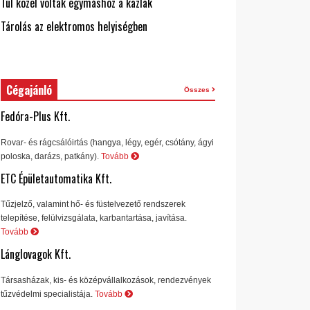
Túl közel voltak egymáshoz a kazlak
Tárolás az elektromos helyiségben
Cégajánló
Összes
Fedóra-Plus Kft.
Rovar- és rágcsálóirtás (hangya, légy, egér, csótány, ágyi
poloska, darázs, patkány).
Tovább
ETC Épületautomatika Kft.
Tűzjelző, valamint hő- és füstelvezető rendszerek
telepítése, felülvizsgálata, karbantartása, javítása.
Tovább
Lánglovagok Kft.
Társasházak, kis- és középvállalkozások, rendezvények
tűzvédelmi specialistája.
Tovább