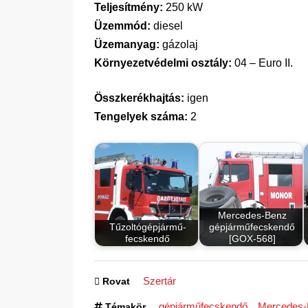
Teljesítmény:
250 kW
Üzemmód:
diesel
Üzemanyag:
gázolaj
Környezetvédelmi osztály:
04 – Euro II.
Összkerékhajtás:
igen
Tengelyek száma:
2
Mercedes-Benz
Tűzoltógépjármű-
gépjárműfecskendő
fecskendő
[GOX-568]
Szertár
Rovat
gépjárműfecskendő
Mercedes-
Témakör