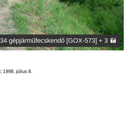
34 gépjárműfecskendő [GOX-573] + 3
:
1998. július 8.