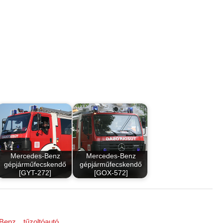
Mercedes-Benz
Mercedes-Benz
gépjárműfecskendő
gépjárműfecskendő
[GYT-272]
[GOX-572]
Benz
tűzoltóautó