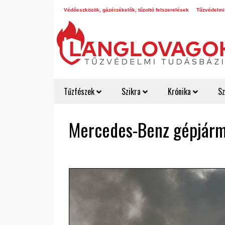
Védőeszközök, gázérzékelők, tűzoltó felszerelések
Tűzvédelmi
Tűzfészek
Szikra
Krónika
Sz
Mercedes-Benz gépjár