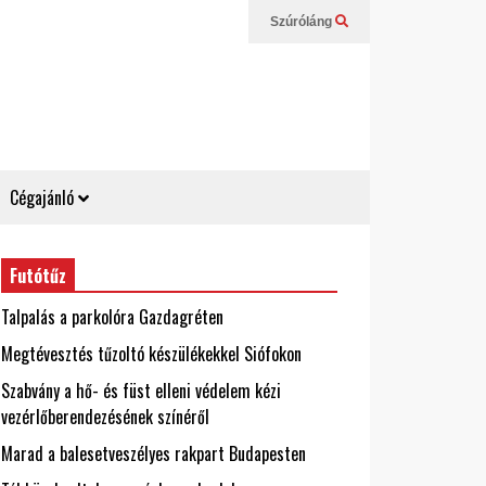
Szúróláng
Cégajánló
Futótűz
Talpalás a parkolóra Gazdagréten
Megtévesztés tűzoltó készülékekkel Siófokon
Szabvány a hő- és füst elleni védelem kézi
vezérlőberendezésének színéről
Marad a balesetveszélyes rakpart Budapesten