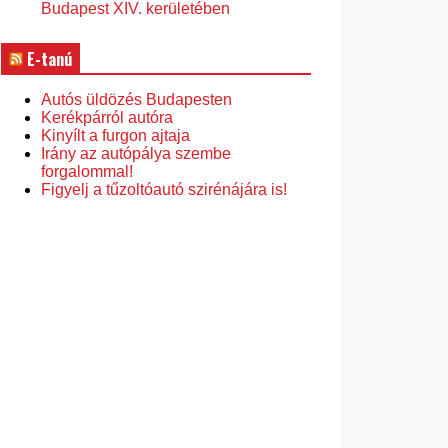
Budapest XIV. kerületében
E-tanú
Autós üldözés Budapesten
Kerékpárról autóra
Kinyílt a furgon ajtaja
Irány az autópálya szembe
forgalommal!
Figyelj a tűzoltóautó szirénájára is!