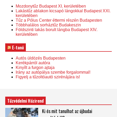
Mozdonytűz Budapest XI. kerületében
Lakástűz ablakon kicsapó lángokkal Budapest XXI.
kerületében
Tűz a Pólus Center éttermi részén Budapesten
Többhalálos sorháztűz Budakeszin
Földszinti lakás borult lángba Budapest XIV.
kerületében
E-tanú
Autós üldözés Budapesten
Kerékpárról autóra
Kinyílt a furgon ajtaja
Irány az autópálya szembe forgalommal!
Figyelj a tűzoltóautó szirénájára is!
Tűzvédelmi Házirend
Ki és mit tanulhat az újbudai