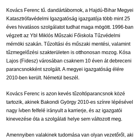
Kovács Ferenc tű. dandártábornok, a Hajdú-Bihar Megyei
Katasztrófavédelmi Igazgatóság igazgatója több mint 25
éves hivatásos szolgálatot tudhat maga mögött. 1996-ban
végzett az Ybl Miklós Műszaki Főiskola Tűzvédelmi
mérnöki szakán. Tűzoltási és műszaki mentési, valamint
tűzmegelőzési szakterületen is otthonosan mozog. Kósa
Lajos (Fidesz) városában csaknem 10 éven át debreceni
parancsnokként szolgált. A megyei igazgatóság élére
2010-ben került. Németül beszél.
Kovács Ferenc is azon kevés tűzoltóparancsnok közé
tartozik, akinek Bakondi György 2010-es színre lépésével
nagy ívben felfelé irányult a karrierje, és az igazgatói
kinevezése óta a szolgálati helye sem változott meg.
Amennyiben valakinek tudomása van olyan vezetőről, aki