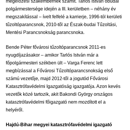
megelőzési szakembernek számít. Tarlós István óbudai
polgármestersége idején a III. kerületben – néhány év
megszakítással – ívelt felfelé a karrierje, 1996-tól kerületi
tűzoltóparancsnok, 2010-től az Észak-budai Tűzoltási,
Mentési Parancsnokság parancsnoka.
Bende Péter fővárosi tűzoltóparancsnok 2011-es
nyugdíjazásakor – amikor Tarlós István már a
főpolgármesteri székben ült – Varga Ferenc lett
megbízással a Fővárosi Tűzoltóparancsnokság első
számú vezetője, majd 2012-től a jogutód Fővárosi
Katasztrófavédelmi Igazgatóság igazgatója. Azon kevés
vezetők közé tartozik, akit Bakondi György országos
katasztrófavédelmi főigazgató nem mozdított el a
helyéről.
Hajdú-Bihar megyei katasztrófavédelmi igazgató