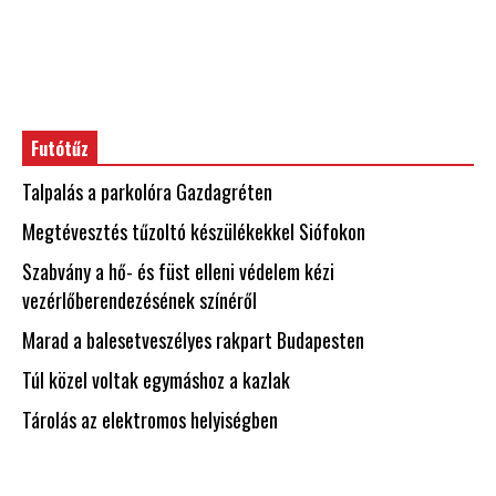
Futótűz
Talpalás a parkolóra Gazdagréten
Megtévesztés tűzoltó készülékekkel Siófokon
Szabvány a hő- és füst elleni védelem kézi
vezérlőberendezésének színéről
Marad a balesetveszélyes rakpart Budapesten
Túl közel voltak egymáshoz a kazlak
Tárolás az elektromos helyiségben