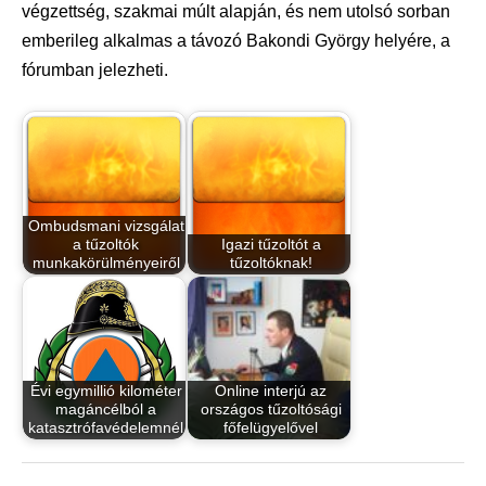
végzettség, szakmai múlt alapján, és nem utolsó sorban
emberileg alkalmas a távozó Bakondi György helyére, a
fórumban jelezheti.
Ombudsmani vizsgálat
a tűzoltók
Igazi tűzoltót a
munkakörülményeiről
tűzoltóknak!
Évi egymillió kilométer
Online interjú az
magáncélból a
országos tűzoltósági
katasztrófavédelemnél
főfelügyelővel