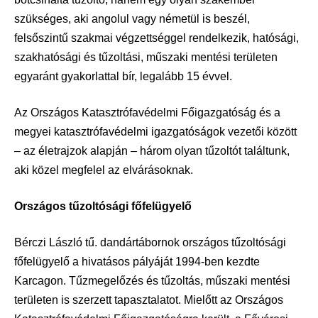
szükséges, aki angolul vagy németül is beszél,
felsőszintű szakmai végzettséggel rendelkezik, hatósági,
szakhatósági és tűzoltási, műszaki mentési területen
egyaránt gyakorlattal bír, legalább 15 évvel.
Az Országos Katasztrófavédelmi Főigazgatóság és a
megyei katasztrófavédelmi igazgatóságok vezetői között
– az életrajzok alapján – három olyan tűzoltót találtunk,
aki közel megfelel az elvárásoknak.
Országos tűzoltósági főfelügyelő
Bérczi László tű. dandártábornok országos tűzoltósági
főfelügyelő a hivatásos pályáját 1994-ben kezdte
Karcagon. Tűzmegelőzés és tűzoltás, műszaki mentési
területen is szerzett tapasztalatot. Mielőtt az Országos