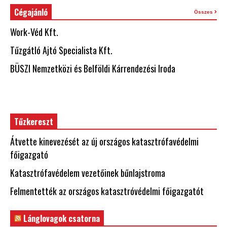
Cégajánló
Összes
Work-Véd Kft.
Tűzgátló Ajtó Specialista Kft.
BÜSZI Nemzetközi és Belföldi Kárrendezési Iroda
Tűzkereszt
Átvette kinevezését az új országos katasztrófavédelmi
főigazgató
Katasztrófavédelem vezetőinek bűnlajstroma
Felmentették az országos katasztróvédelmi főigazgatót
Lánglovagok csatorna