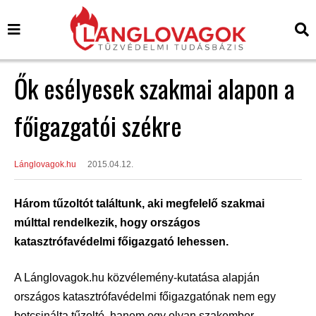
Ők esélyesek szakmai alapon a
főigazgatói székre
Lánglovagok.hu
2015.04.12.
Három tűzoltót találtunk, aki megfelelő szakmai
múlttal rendelkezik, hogy országos
katasztrófavédelmi főigazgató lehessen.
A Lánglovagok.hu közvélemény-kutatása alapján
országos katasztrófavédelmi főigazgatónak nem egy
botcsinálta tűzoltó, hanem egy olyan szakember