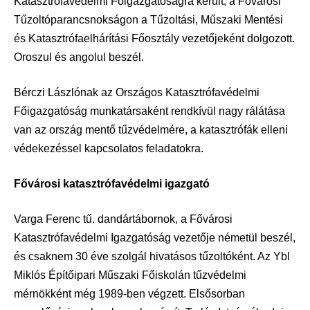
Katasztrófavédelmi Főigazgatóságra került, a Fővárosi
Tűzoltóparancsnokságon a Tűzoltási, Műszaki Mentési
és Katasztrófaelhárítási Főosztály vezetőjeként dolgozott.
Oroszul és angolul beszél.
Bérczi Lászlónak az Országos Katasztrófavédelmi
Főigazgatóság munkatársaként rendkívül nagy rálátása
van az ország mentő tűzvédelmére, a katasztrófák elleni
védekezéssel kapcsolatos feladatokra.
Fővárosi katasztrófavédelmi igazgató
Varga Ferenc tű. dandártábornok, a Fővárosi
Katasztrófavédelmi Igazgatóság vezetője németül beszél,
és csaknem 30 éve szolgál hivatásos tűzoltóként. Az Ybl
Miklós Építőipari Műszaki Főiskolán tűzvédelmi
mérnökként még 1989-ben végzett. Elsősorban