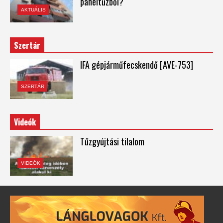
paneltűzből?
AKTUÁLIS
Szertár
IFA gépjárműfecskendő [AVE-753]
SZERTÁR
Videók
Tűzgyújtási tilalom
VIDEÓK