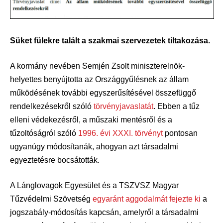
Süket fülekre talált a szakmai szervezetek tiltakozása.
A kormány nevében Semjén Zsolt miniszterelnök-
helyettes benyújtotta az Országgyűlésnek az állam
működésének további egyszerűsítésével összefüggő
rendelkezésekről szóló
törvényjavaslatát
. Ebben a tűz
elleni védekezésről, a műszaki mentésről és a
tűzoltóságról szóló
1996. évi XXXI. törvényt
pontosan
ugyanúgy módosítanák, ahogyan azt társadalmi
egyeztetésre bocsátották.
A Lánglovagok Egyesület és a TSZVSZ Magyar
Tűzvédelmi Szövetség
egyaránt aggodalmát fejezte ki
a
jogszabály-módosítás kapcsán, amelyről a társadalmi