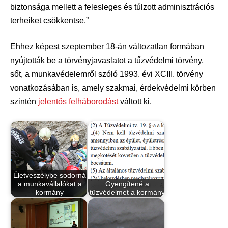
biztonsága mellett a felesleges és túlzott adminisztrációs
terheiket csökkentse.”
Ehhez képest szeptember 18-án változatlan formában
nyújtották be a törvényjavaslatot a tűzvédelmi törvény,
sőt, a munkavédelemről szóló 1993. évi XCIII. törvény
vonatkozásában is, amely szakmai, érdekvédelmi körben
szintén
jelentős felháborodást
váltott ki.
Életveszélybe sodorná
a munkavállalókat a
Gyengítené a
kormány
tűzvédelmet a kormány