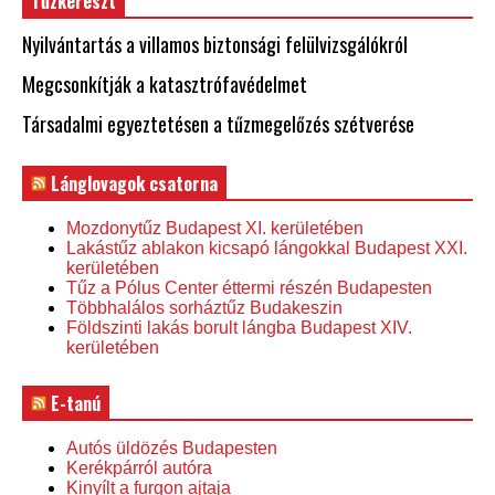
Tűzkereszt
Nyilvántartás a villamos biztonsági felülvizsgálókról
Megcsonkítják a katasztrófavédelmet
Társadalmi egyeztetésen a tűzmegelőzés szétverése
Lánglovagok csatorna
Mozdonytűz Budapest XI. kerületében
Lakástűz ablakon kicsapó lángokkal Budapest XXI.
kerületében
Tűz a Pólus Center éttermi részén Budapesten
Többhalálos sorháztűz Budakeszin
Földszinti lakás borult lángba Budapest XIV.
kerületében
E-tanú
Autós üldözés Budapesten
Kerékpárról autóra
Kinyílt a furgon ajtaja