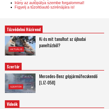
Irány az autópálya szembe forgalommal!
Figyelj a tűzoltóautó szirénájára is!
Tűzvédelmi Házirend
Ki és mit tanulhat az újbudai
paneltűzből?
AKTUÁLIS
Szertár
Mercedes-Benz gépjárműfecskendő
[LJZ-058]
SZERTÁR
Videók