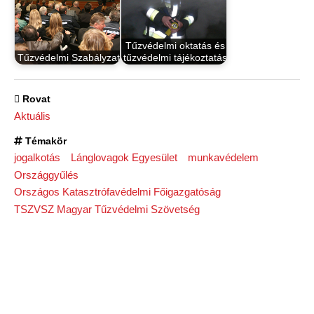
Tűzvédelmi oktatás és
Tűzvédelmi Szabályzat
tűzvédelmi tájékoztatás
Rovat
Aktuális
Témakör
jogalkotás
Lánglovagok Egyesület
munkavédelem
Országgyűlés
Országos Katasztrófavédelmi Főigazgatóság
TSZVSZ Magyar Tűzvédelmi Szövetség