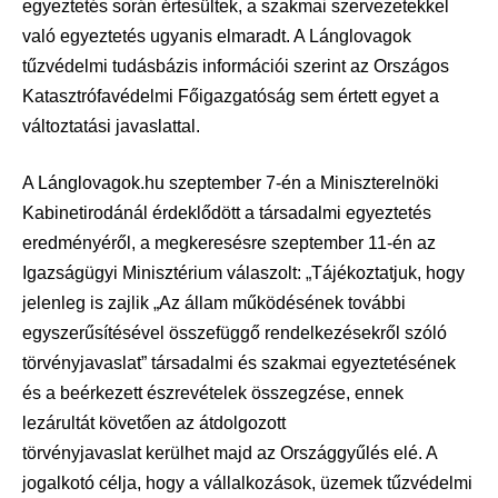
egyeztetés során értesültek, a szakmai szervezetekkel
való egyeztetés ugyanis elmaradt. A Lánglovagok
tűzvédelmi tudásbázis információi szerint az Országos
Katasztrófavédelmi Főigazgatóság sem értett egyet a
változtatási javaslattal.
A Lánglovagok.hu szeptember 7-én a Miniszterelnöki
Kabinetirodánál érdeklődött a társadalmi egyeztetés
eredményéről, a megkeresésre szeptember 11-én az
Igazságügyi Minisztérium válaszolt: „Tájékoztatjuk, hogy
jelenleg is zajlik „Az állam működésének további
egyszerűsítésével összefüggő rendelkezésekről szóló
törvényjavaslat” társadalmi és szakmai egyeztetésének
és a beérkezett észrevételek összegzése, ennek
lezárultát követően az átdolgozott
törvényjavaslat kerülhet majd az Országgyűlés elé. A
jogalkotó célja, hogy a vállalkozások, üzemek tűzvédelmi