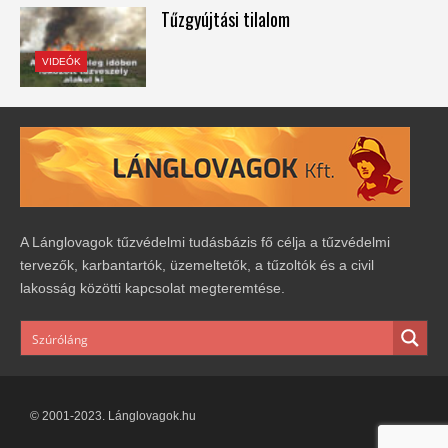
Tűzgyújtási tilalom
VIDEÓK
A Lánglovagok tűzvédelmi tudásbázis fő célja a tűzvédelmi
tervezők, karbantartók, üzemeltetők, a tűzoltók és a civil
lakosság közötti kapcsolat megteremtése.
© 2001-2023. Lánglovagok.hu