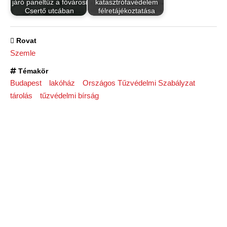
járó paneltűz a fővárosi
katasztrófavédelem
Csertő utcában
félretájékoztatása
Rovat
Szemle
Témakör
Budapest
lakóház
Országos Tűzvédelmi Szabályzat
tárolás
tűzvédelmi bírság