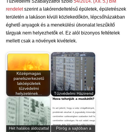
Tűzvédelmi Szabályzatról szóló
54/2014. (XII. 5.) BM
rendelet
szerint a lakórendeltetésű épületek, épületrészek
területén a lakáson kívüli közlekedőkön, lépcsőházakban
éghető anyagok és a menekülési útvonalat leszűkítő
tárgyak nem helyezhetők el. Ez alól bizonyos feltételek
mellett csak a növények kivételek.
Középmagas
panelszerkezetű
lakóépületek
tűzvédelmi
helyzetének…
Tűzvédelmi Házirend
Hét halálos áldozattal
Pörög a sajtóban a