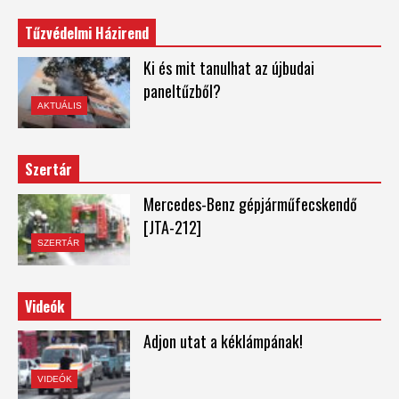
Tűzvédelmi Házirend
Ki és mit tanulhat az újbudai
paneltűzből?
AKTUÁLIS
Szertár
Mercedes-Benz gépjárműfecskendő
[JTA-212]
SZERTÁR
Videók
Adjon utat a kéklámpának!
VIDEÓK