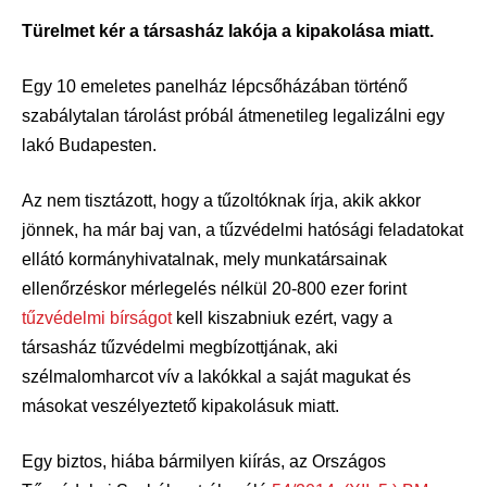
Türelmet kér a társasház lakója a kipakolása miatt.
Egy 10 emeletes panelház lépcsőházában történő
szabálytalan tárolást próbál átmenetileg legalizálni egy
lakó Budapesten.
Az nem tisztázott, hogy a tűzoltóknak írja, akik akkor
jönnek, ha már baj van, a tűzvédelmi hatósági feladatokat
ellátó kormányhivatalnak, mely munkatársainak
ellenőrzéskor mérlegelés nélkül 20-800 ezer forint
tűzvédelmi bírságot
kell kiszabniuk ezért, vagy a
társasház tűzvédelmi megbízottjának, aki
szélmalomharcot vív a lakókkal a saját magukat és
másokat veszélyeztető kipakolásuk miatt.
Egy biztos, hiába bármilyen kiírás, az Országos