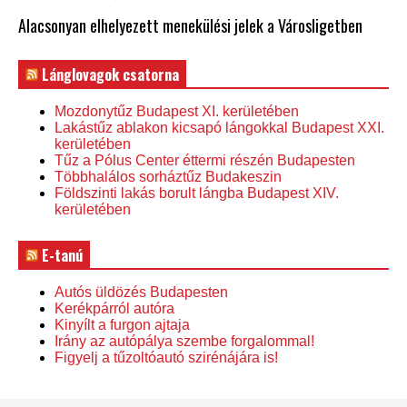
Alacsonyan elhelyezett menekülési jelek a Városligetben
Lánglovagok csatorna
Mozdonytűz Budapest XI. kerületében
Lakástűz ablakon kicsapó lángokkal Budapest XXI.
kerületében
Tűz a Pólus Center éttermi részén Budapesten
Többhalálos sorháztűz Budakeszin
Földszinti lakás borult lángba Budapest XIV.
kerületében
E-tanú
Autós üldözés Budapesten
Kerékpárról autóra
Kinyílt a furgon ajtaja
Irány az autópálya szembe forgalommal!
Figyelj a tűzoltóautó szirénájára is!