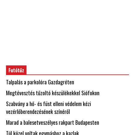
Futótűz
Talpalás a parkolóra Gazdagréten
Megtévesztés tűzoltó készülékekkel Siófokon
Szabvány a hő- és füst elleni védelem kézi
vezérlőberendezésének színéről
Marad a balesetveszélyes rakpart Budapesten
Túl közel voltak egymáshoz a kazlak