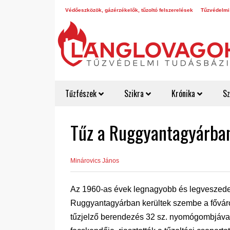
Védőeszközök, gázérzékelők, tűzoltó felszerelések
Tűzvédelmi
Tűzfészek
Szikra
Krónika
Sz
Tűz a Ruggyantagyárba
Minárovics János
Az 1960-as évek legnagyobb és legveszede
Ruggyantagyárban kerültek szembe a főváro
tűzjelző berendezés 32 sz. nyomógombjával e