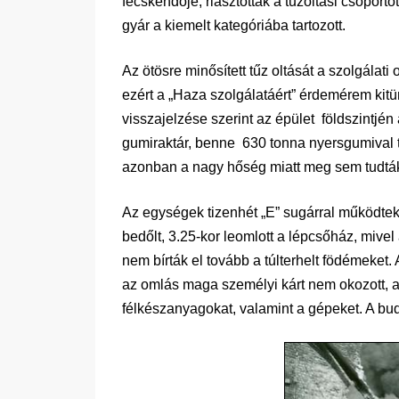
fecskendője, riasztották a tűzoltási csoportot
gyár a kiemelt kategóriába tartozott.
Az ötösre minősített tűz oltását a szolgálati
ezért a „Haza szolgálatáért” érdemérem kitü
visszajelzése szerint az épület földszintjé
gumiraktár, benne 630 tonna nyersgumival tel
azonban a nagy hőség miatt meg sem tudták 
Az egységek tizenhét „E” sugárral működtek. A
bedőlt, 3.25-kor leomlott a lépcsőház, miv
nem bírták el tovább a túlterhelt födémeket
az omlás maga személyi kárt nem okozott, a
félkészanyagokat, valamint a gépeket. A bud