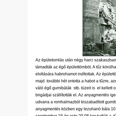
Az épületomlás után négy harci szakaszban
támadták az égő épülettömböt. A tűz körülh
eloltására habrohamot indítottak. Az épülett
majd további hét ontotta a habot a tűzre, a
váló égő gumibálák stb. tüzeit is el kellett o
brigádjai szállították el. Az anyagmentés ige
udvarra a romhalmazból kiszabadított gumibá
anyagmentés közben egy lezuhanó bála 10.50
szeptember 19-én este 20.08-kor tudták a tű