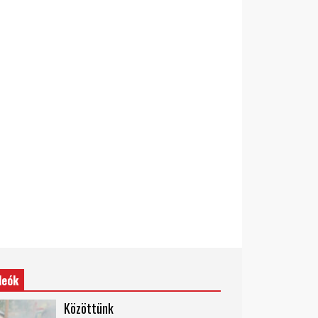
deók
Közöttünk