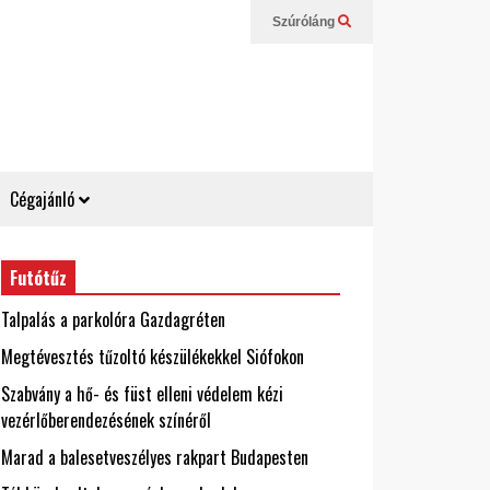
Szúróláng
Cégajánló
Futótűz
Talpalás a parkolóra Gazdagréten
Megtévesztés tűzoltó készülékekkel Siófokon
Szabvány a hő- és füst elleni védelem kézi
vezérlőberendezésének színéről
Marad a balesetveszélyes rakpart Budapesten