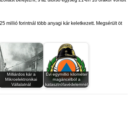
 millió forintnál több anyagi kár keletkezett. Megsérült öt
Milliárdos kár a
Évi egymillió kilométer
Mikroelektronikai
magáncélból a
Vállalatnál
katasztrófavédelemnél