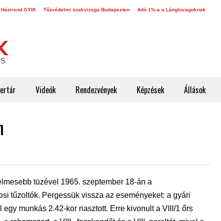
 Házirend GYIK
Tűzvédelmi szakvizsga Budapesten
Adó 1%-a a Lánglovagoknak
ertár
Videók
Rendezvények
Képzések
Állások
n
lmesebb tüzével 1965. szeptember 18-án a
si tűzoltók. Pergessük vissza az eseményeket: a gyári
gy munkás 2.42-kor riasztott. Erre kivonult a VIII/1 őrs