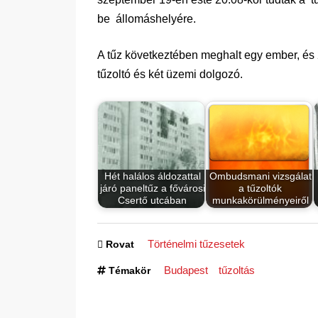
be állomáshelyére.
A tűz következtében meghalt egy ember, és 25
tűzoltó és két üzemi dolgozó.
Hét halálos áldozattal
Ombudsmani vizsgálat
járó paneltűz a fővárosi
a tűzoltók
Csertő utcában
munkakörülményeiről
Történelmi tűzesetek
Rovat
Budapest
tűzoltás
Témakör