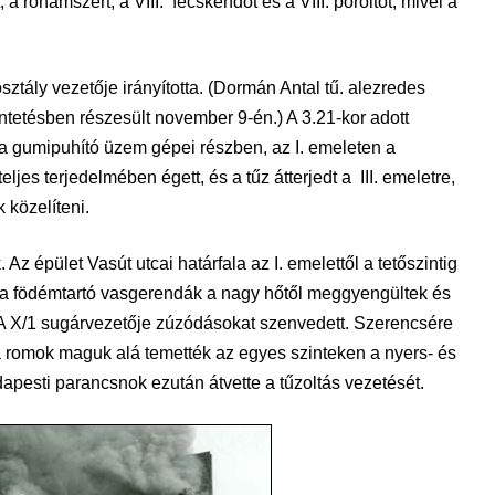
, a rohamszert, a VIII. fecskendőt és a VIII. poroltót, mivel a
 osztály vezetője irányította. (Dormán Antal tű. alezredes
ntetésben részesült november 9-én.) A 3.21-kor adott
n a gumipuhító üzem gépei részben, az I. emeleten a
jes terjedelmében égett, és a tűz átterjedt a III. emeletre,
közelíteni.
z épület Vasút utcai határfala az I. emelettől a tetőszintig
el a födémtartó vasgerendák a nagy hőtől meggyengültek és
. A X/1 sugárvezetője zúzódásokat szenvedett. Szerencsére
 romok maguk alá temették az egyes szinteken a nyers- és
apesti parancsnok ezután átvette a tűzoltás vezetését.