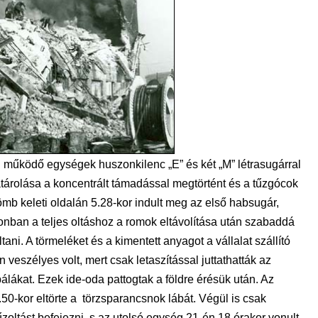
 működő egységek huszonkilenc „E” és két „M” létrasugárral
atárolása a koncentrált támadással megtörtént és a tűzgócok
ömb keleti oldalán 5.28-kor indult meg az első habsugár,
zonban a teljes oltáshoz a romok eltávolítása után szabaddá
ltani. A törmeléket és a kimentett anyagot a vállalat szállító
n veszélyes volt, mert csak letaszítással juttathatták az
lákat. Ezek ide-oda pattogtak a földre érésük után. Az
-kor eltörte a törzsparancsnok lábát. Végül is csak
zoltást befejezni, s az utolsó egység 21-én 18 órakor vonult