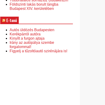
Többhalálos sorháztűz Budakeszin
Földszinti lakás borult lángba
Budapest XIV. kerületében
E-tanú
Autós üldözés Budapesten
Kerékpárról autóra
Kinyílt a furgon ajtaja
Irány az autópálya szembe
forgalommal!
Figyelj a tűzoltóautó szirénájára is!