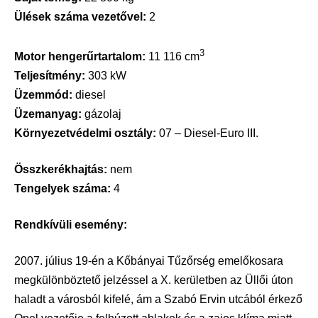
Ülések száma vezetővel:
2
3
Motor hengerűrtartalom:
11 116 cm
Teljesítmény:
303 kW
Üzemmód:
diesel
Üzemanyag:
gázolaj
Környezetvédelmi osztály:
07 – Diesel-Euro III.
Összkerékhajtás:
nem
Tengelyek száma:
4
Rendkívüli esemény:
2007. július 19-én a Kőbányai Tűzőrség emelőkosara
megkülönböztető jelzéssel a X. kerületben az Üllői úton
haladt a városból kifelé, ám a Szabó Ervin utcából érkező