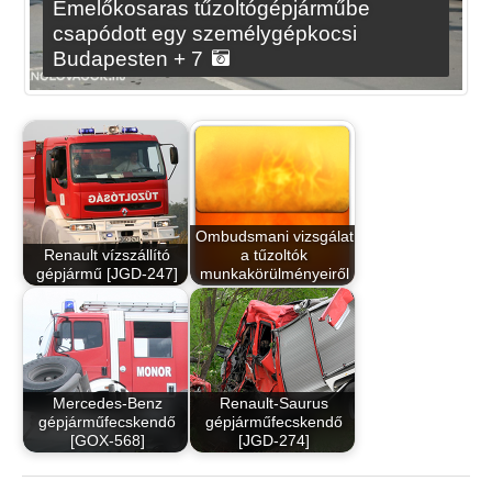
Emelőkosaras tűzoltógépjárműbe
csapódott egy személygépkocsi
Budapesten + 7
Ombudsmani vizsgálat
Renault vízszállító
a tűzoltók
gépjármű [JGD-247]
munkakörülményeiről
Mercedes-Benz
Renault-Saurus
gépjárműfecskendő
gépjárműfecskendő
[GOX-568]
[JGD-274]