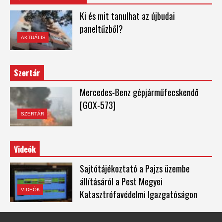
Ki és mit tanulhat az újbudai
paneltűzből?
AKTUÁLIS
Szertár
Mercedes-Benz gépjárműfecskendő
[GOX-573]
SZERTÁR
Videók
Sajtótájékoztató a Pajzs üzembe
állításáról a Pest Megyei
VIDEÓK
Katasztrófavédelmi Igazgatóságon