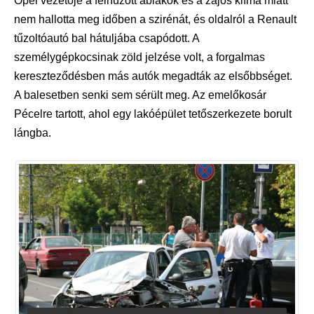
Opel vezetője a felhúzott ablakok és a zajos klíma miatt
nem hallotta meg időben a szirénát, és oldalról a Renault
tűzoltóautó bal hátuljába csapódott. A
személygépkocsinak zöld jelzése volt, a forgalmas
kereszteződésben más autók megadták az elsőbbséget.
A balesetben senki sem sérült meg. Az emelőkosár
Pécelre tartott, ahol egy lakóépület tetőszerkezete borult
lángba.