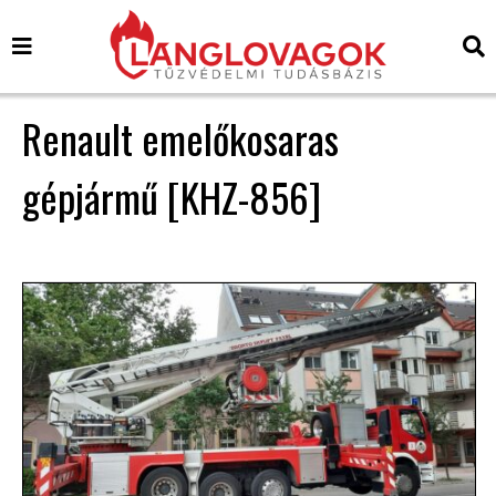
Renault emelőkosaras
gépjármű [KHZ-856]