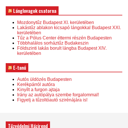
Lánglovagok csatorna
Mozdonytűz Budapest XI. kerületében
Lakástűz ablakon kicsapó lángokkal Budapest XXI.
kerületében
Tűz a Pólus Center éttermi részén Budapesten
Többhalálos sorháztűz Budakeszin
Földszinti lakás borult lángba Budapest XIV.
kerületében
E-tanú
Autós üldözés Budapesten
Kerékpárról autóra
Kinyílt a furgon ajtaja
Irány az autópálya szembe forgalommal!
Figyelj a tűzoltóautó szirénájára is!
Tűzvédelmi Házirend