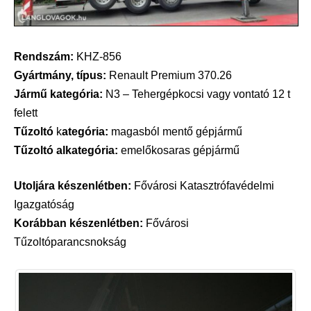
Rendszám:
KHZ-856
Gyártmány, típus:
Renault Premium 370.26
Jármű kategória:
N3 – Tehergépkocsi vagy vontató 12 t
felett
Tűzoltó
k
ategória:
magasból mentő gépjármű
Tűzoltó alkategória:
emelőkosaras gépjármű
Utoljára készenlétben:
Fővárosi Katasztrófavédelmi
Igazgatóság
Korábban készenlétben:
Fővárosi
Tűzoltóparancsnokság