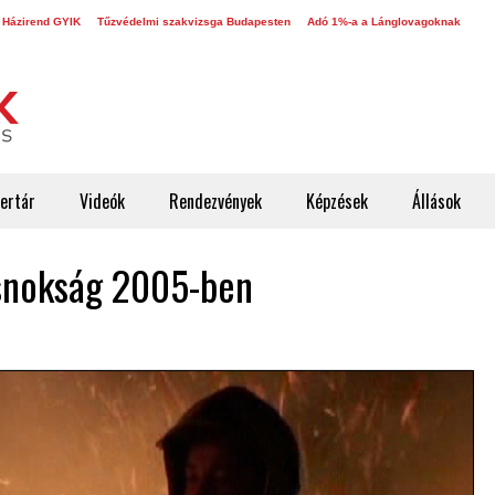
 Házirend GYIK
Tűzvédelmi szakvizsga Budapesten
Adó 1%-a a Lánglovagoknak
ertár
Videók
Rendezvények
Képzések
Állások
csnokság 2005-ben