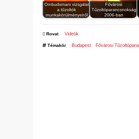
Ombudsmani vizsgálat
Fővárosi
a tűzoltók
Tűzoltóparancsnokság
munkakörülményeiről
2006-ban
Videók
Rovat
Budapest
Fővárosi Tűzoltópar
Témakör