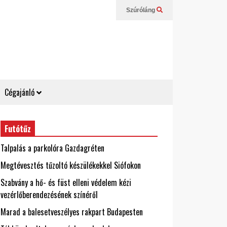
Szúróláng
Cégajánló
Futótűz
Talpalás a parkolóra Gazdagréten
Megtévesztés tűzoltó készülékekkel Siófokon
Szabvány a hő- és füst elleni védelem kézi
vezérlőberendezésének színéről
Marad a balesetveszélyes rakpart Budapesten