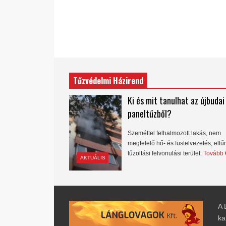
Tűzvédelmi Házirend
Ki és mit tanulhat az újbudai
paneltűzből?
Szeméttel felhalmozott lakás, nem
megfelelő hő- és füstelvezetés, eltű
tűzoltási felvonulási terület.
Tovább
AKTUÁLIS
A 
ka