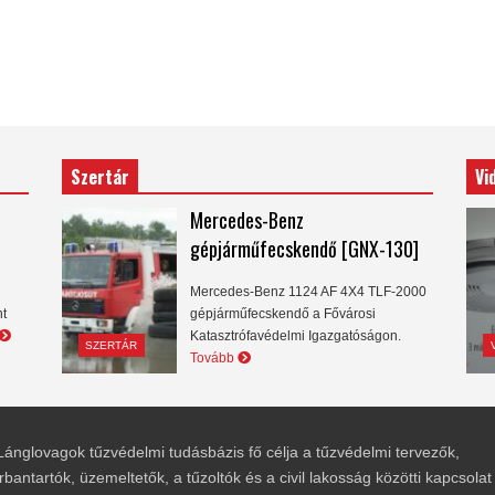
Szertár
Vi
Mercedes-Benz
gépjárműfecskendő [GNX-130]
Mercedes-Benz 1124 AF 4X4 TLF-2000
nt
gépjárműfecskendő a Fővárosi
Katasztrófavédelmi Igazgatóságon.
SZERTÁR
Tovább
Lánglovagok tűzvédelmi tudásbázis fő célja a tűzvédelmi tervezők,
rbantartók, üzemeltetők, a tűzoltók és a civil lakosság közötti kapcsolat