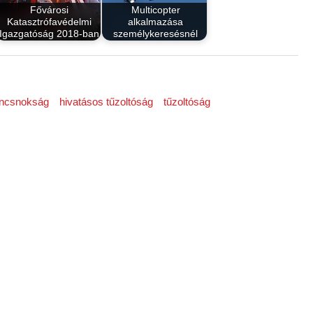
Fővárosi
Multicopter
Katasztrófavédelmi
alkalmazása
Igazgatóság 2018-ban
személykeresésnél
ancsnokság
hivatásos tűzoltóság
tűzoltóság