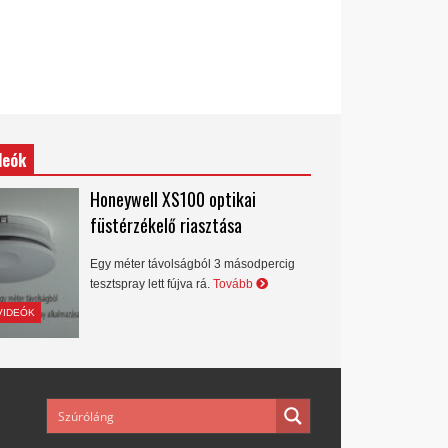
deók
Honeywell XS100 optikai
füstérzékelő riasztása
Egy méter távolságból 3 másodpercig
tesztspray lett fújva rá.
Tovább
VIDEÓK