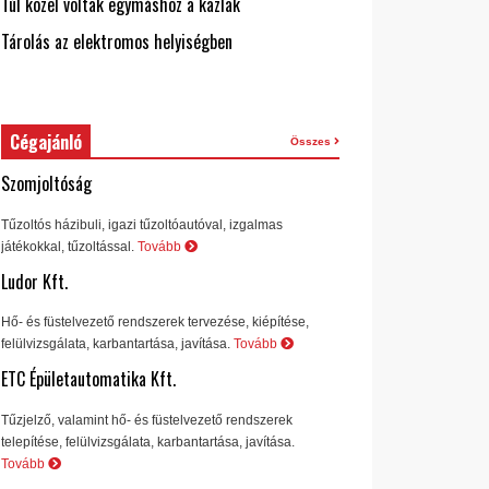
Túl közel voltak egymáshoz a kazlak
Tárolás az elektromos helyiségben
Cégajánló
Összes
Szomjoltóság
Tűzoltós házibuli, igazi tűzoltóautóval, izgalmas
játékokkal, tűzoltással.
Tovább
Ludor Kft.
Hő- és füstelvezető rendszerek tervezése, kiépítése,
felülvizsgálata, karbantartása, javítása.
Tovább
ETC Épületautomatika Kft.
Tűzjelző, valamint hő- és füstelvezető rendszerek
telepítése, felülvizsgálata, karbantartása, javítása.
Tovább