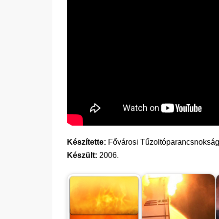
Készítette:
Fővárosi Tűzoltóparancsnoksá
Készült:
2006.