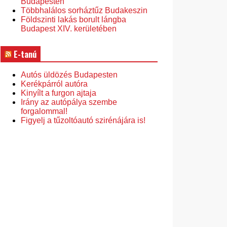
Budapesten
Többhalálos sorháztűz Budakeszin
Földszinti lakás borult lángba
Budapest XIV. kerületében
E-tanú
Autós üldözés Budapesten
Kerékpárról autóra
Kinyílt a furgon ajtaja
Irány az autópálya szembe
forgalommal!
Figyelj a tűzoltóautó szirénájára is!