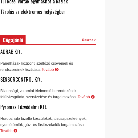
Túl közel voltak egymáshoz a kazlak
Tárolás az elektromos helyiségben
Cégajánló
Összes
ADRAB Kft.
Panelházak központi szellőző csöveinek és
rendszereinek tisztítása.
Tovább
SENSORCONTROL Kft.
Biztonsági, valamint életmentő berendezések
felülvizsgálata, szervizelése és forgalmazása.
Tovább
Pyromax Tűzvédelmi Kft.
Hordozható tűzoltó készülékek, tűzcsapszekrények,
nyomótömlők, gáz- és füstérzékelők forgalmazása.
Tovább