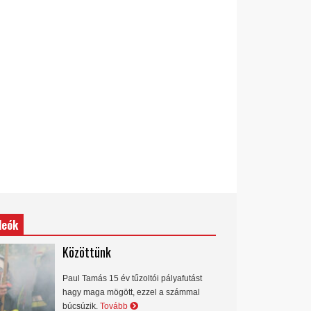
deók
Közöttünk
Paul Tamás 15 év tűzoltói pályafutást
hagy maga mögött, ezzel a számmal
búcsúzik.
Tovább