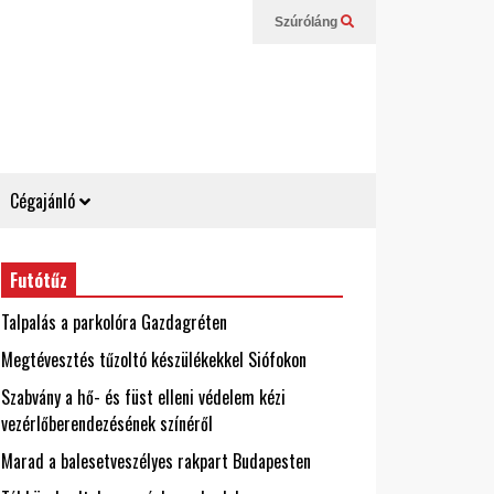
Szúróláng
Cégajánló
Futótűz
Talpalás a parkolóra Gazdagréten
Megtévesztés tűzoltó készülékekkel Siófokon
Szabvány a hő- és füst elleni védelem kézi
vezérlőberendezésének színéről
Marad a balesetveszélyes rakpart Budapesten