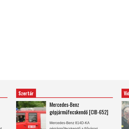
Szertár
Vi
Mercedes-Benz
gépjárműfecskendő [CIB-652]
Mercedes-Benz 814D-KA
nt
gépjárműfecskendő a Fővárosi