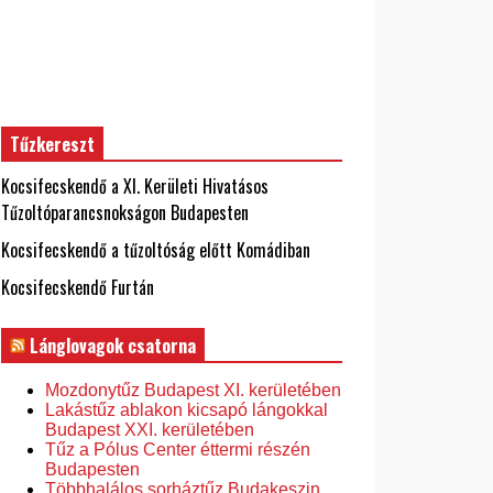
Tűzkereszt
Kocsifecskendő a XI. Kerületi Hivatásos
Tűzoltóparancsnokságon Budapesten
Kocsifecskendő a tűzoltóság előtt Komádiban
Kocsifecskendő Furtán
Lánglovagok csatorna
Mozdonytűz Budapest XI. kerületében
Lakástűz ablakon kicsapó lángokkal
Budapest XXI. kerületében
Tűz a Pólus Center éttermi részén
Budapesten
Többhalálos sorháztűz Budakeszin