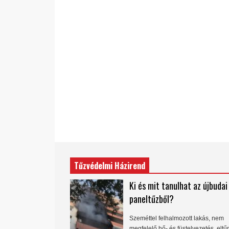
Tűzvédelmi Házirend
Ki és mit tanulhat az újbudai
paneltűzből?
Szeméttel felhalmozott lakás, nem
megfelelő hő- és füstelvezetés, eltű