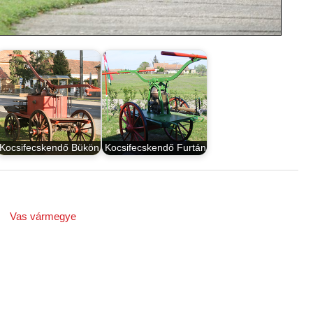
Kocsifecskendő Bükön
Kocsifecskendő Furtán
Vas vármegye