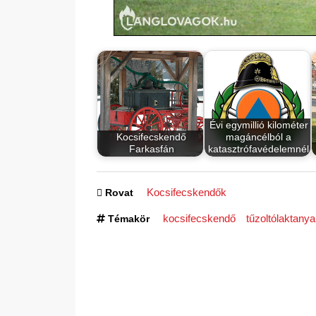
Évi egymillió kilométer
Kocsifecskendő
magáncélból a
Farkasfán
katasztrófavédelemnél
Kocsifecskendők
Rovat
kocsifecskendő
tűzoltólaktanya
Témakör