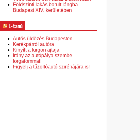
Földszinti lakás borult lángba
Budapest XIV. kerületében
E-tanú
Autós üldözés Budapesten
Kerékpárról autóra
Kinyílt a furgon ajtaja
Irány az autópálya szembe
forgalommal!
Figyelj a tűzoltóautó szirénájára is!