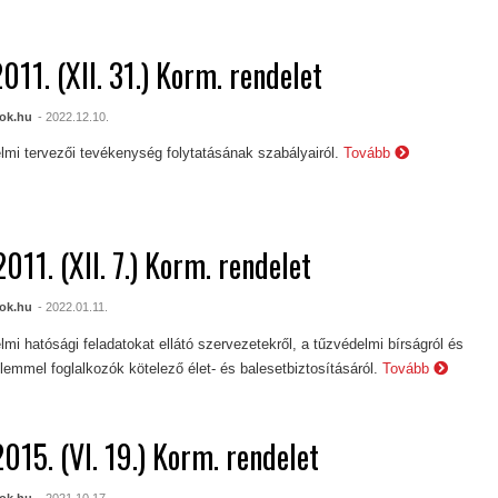
011. (XII. 31.) Korm. rendelet
ok.hu
- 2022.12.10.
lmi tervezői tevékenység folytatásának szabályairól.
Tovább
011. (XII. 7.) Korm. rendelet
ok.hu
- 2022.01.11.
lmi hatósági feladatokat ellátó szervezetekről, a tűzvédelmi bírságról és
lemmel foglalkozók kötelező élet- és balesetbiztosításáról.
Tovább
015. (VI. 19.) Korm. rendelet
ok.hu
- 2021.10.17.