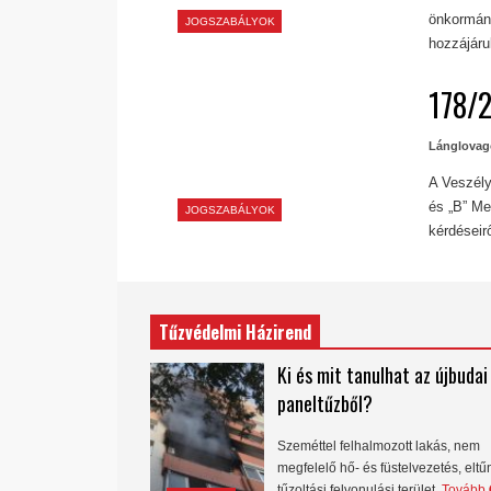
önkormány
JOGSZABÁLYOK
hozzájáru
178/2
Lánglovag
A Veszély
és „B” Me
JOGSZABÁLYOK
kérdéseir
Tűzvédelmi Házirend
Ki és mit tanulhat az újbudai
paneltűzből?
Szeméttel felhalmozott lakás, nem
megfelelő hő- és füstelvezetés, eltű
tűzoltási felvonulási terület.
Tovább