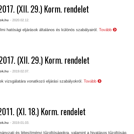
017. (XII. 29.) Korm. rendelet
ok.hu
- 2020.02.12.
lmi hatósági eljárások általános és különös szabályairól.
Tovább
017. (XII. 29.) Korm. rendelet
ok.hu
- 2019.02.07.
ek vizsgálatára vonatkozó eljárási szabályokról.
Tovább
011. (XI. 18.) Korm. rendelet
ok.hu
- 2019.01.03.
ányzati és létesítményi tűzoltóságokra, valamint a hivatásos tűzoltóság,