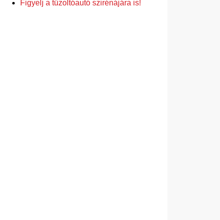
Figyelj a tűzoltóautó szirénájára is!