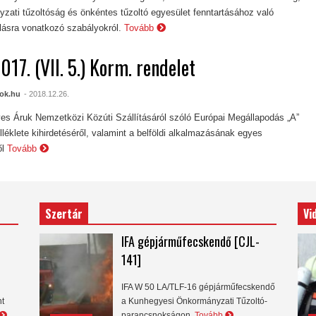
zati tűzoltóság és önkéntes tűzoltó egyesület fenntartásához való
lásra vonatkozó szabályokról.
Tovább
017. (VII. 5.) Korm. rendelet
ok.hu
- 2018.12.26.
es Áruk Nemzetközi Közúti Szállításáról szóló Európai Megállapodás „A”
lléklete kihirdetéséről, valamint a belföldi alkalmazásának egyes
ől
Tovább
Szertár
Vi
IFA gépjárműfecskendő [CJL-
141]
IFA W 50 LA/TLF-16 gépjárműfecskendő
nt
a Kunhegyesi Önkormányzati Tűzoltó-
parancsnokságon.
Tovább