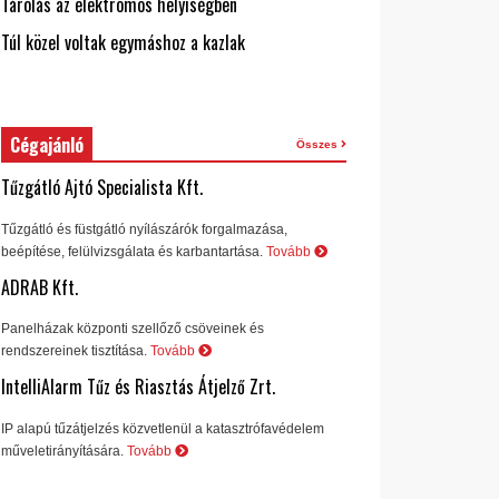
Tárolás az elektromos helyiségben
Túl közel voltak egymáshoz a kazlak
Cégajánló
Összes
Tűzgátló Ajtó Specialista Kft.
Tűzgátló és füstgátló nyílászárók forgalmazása,
beépítése, felülvizsgálata és karbantartása.
Tovább
ADRAB Kft.
Panelházak központi szellőző csöveinek és
rendszereinek tisztítása.
Tovább
IntelliAlarm Tűz és Riasztás Átjelző Zrt.
IP alapú tűzátjelzés közvetlenül a katasztrófavédelem
műveletirányítására.
Tovább