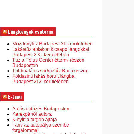
Lánglovagok csatorna
Mozdonytűz Budapest XI. kerületében
Lakástűz ablakon kicsapó lángokkal
Budapest XXI. kerületében
Tűz a Pólus Center éttermi részén
Budapesten
Többhalálos sorháztűz Budakeszin
Földszinti lakás borult lángba
Budapest XIV. kerületében
E-tanú
Autós üldözés Budapesten
Kerékpárról autóra
Kinyílt a furgon ajtaja
Irány az autópálya szembe
forgalommal!