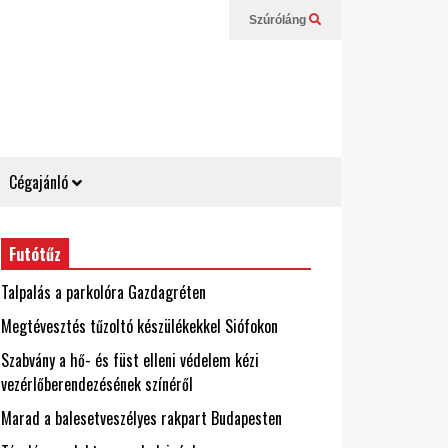
Szúróláng
Cégajánló
Futótűz
Talpalás a parkolóra Gazdagréten
Megtévesztés tűzoltó készülékekkel Siófokon
Szabvány a hő- és füst elleni védelem kézi
vezérlőberendezésének színéről
Marad a balesetveszélyes rakpart Budapesten