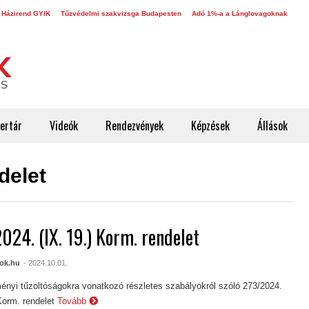
 Házirend GYIK
Tűzvédelmi szakvizsga Budapesten
Adó 1%-a a Lánglovagoknak
ertár
Videók
Rendezvények
Képzések
Állások
delet
024. (IX. 19.) Korm. rendelet
ok.hu
- 2024.10.01.
ményi tűzoltóságokra vonatkozó részletes szabályokról szóló 273/2024.
Korm. rendelet
Tovább