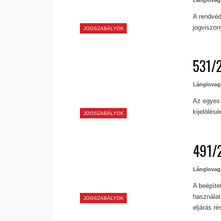
A rendvéd
jogviszon
JOGSZABÁLYOK
531/2
Lánglovag
Az egyes 
kijelölésér
JOGSZABÁLYOK
491/2
Lánglovag
A beépítet
használat
JOGSZABÁLYOK
eljárás ré