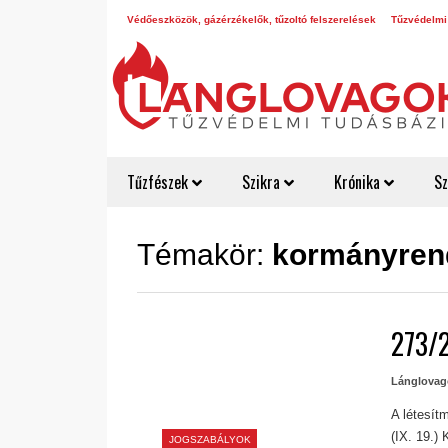
Védőeszközök, gázérzékelők, tűzoltó felszerelések
Tűzvédelmi
Tűzfészek
Szikra
Krónika
Sz
Témakör:
kormányren
273/2
Lánglovag
A létesít
(IX. 19.) 
JOGSZABÁLYOK