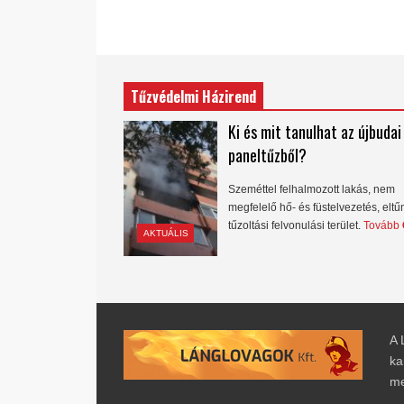
Tűzvédelmi Házirend
Ki és mit tanulhat az újbudai
paneltűzből?
Szeméttel felhalmozott lakás, nem
megfelelő hő- és füstelvezetés, eltű
tűzoltási felvonulási terület.
Tovább
AKTUÁLIS
A 
ka
me