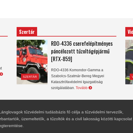
Szertár
Vi
RDO-4336 cserefelépítményes
páncélozott tűzoltógépjármű
[RTX-859]
nt
RDO-4336 Komondor-Gamma a
Szabolcs-Szatmár-Bereg Megyei
SZERTÁR
Katasztrófavédelmi Igazgatóság
szolgálatában.
Tovább
Lánglovagok tűzvédelmi tudásbázis fő célja a tűzvédelmi tervezők,
rbantartók, üzemeltetők, a tűzoltók és a civil lakosság közötti kapcsolat
gteremtése.