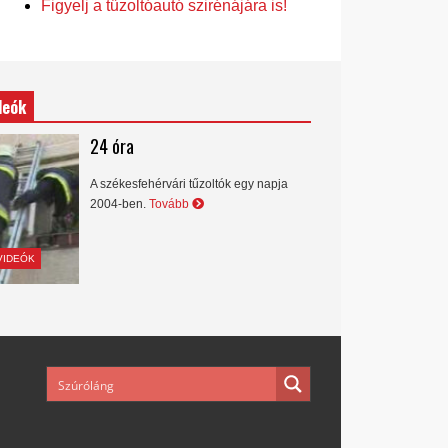
Figyelj a tűzoltóautó szirénájára is!
deók
24 óra
A székesfehérvári tűzoltók egy napja
2004-ben.
Tovább
VIDEÓK