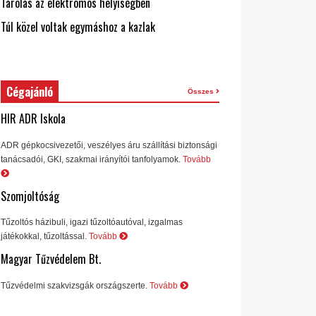
Tárolás az elektromos helyiségben
Túl közel voltak egymáshoz a kazlak
Cégajánló
Összes
HIR ADR Iskola
ADR gépkocsivezetői, veszélyes áru szállítási biztonsági
tanácsadói, GKI, szakmai irányítói tanfolyamok.
Tovább
Szomjoltóság
Tűzoltós házibuli, igazi tűzoltóautóval, izgalmas
játékokkal, tűzoltással.
Tovább
Magyar Tűzvédelem Bt.
Tűzvédelmi szakvizsgák országszerte.
Tovább