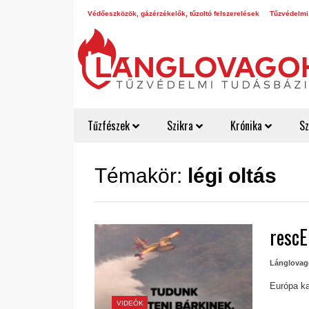
Védőeszközök, gázérzékelők, tűzoltó felszerelések
Tűzvédelmi
Tűzfészek
Szikra
Krónika
Sz
Témakör:
légi oltás
resc
Lánglovag
Európa ka
VIDEÓK