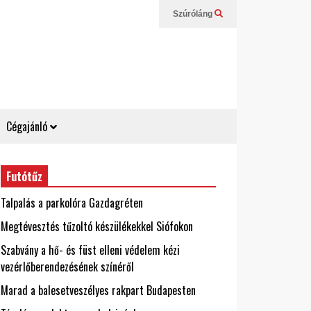
Szúróláng
Cégajánló
Futótűz
Talpalás a parkolóra Gazdagréten
Megtévesztés tűzoltó készülékekkel Siófokon
Szabvány a hő- és füst elleni védelem kézi
vezérlőberendezésének színéről
Marad a balesetveszélyes rakpart Budapesten