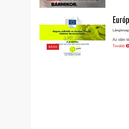
Európ
Lánglovag
Az idén l
Tovább
BÁZIS