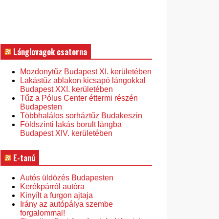
Lánglovagok csatorna
Mozdonytűz Budapest XI. kerületében
Lakástűz ablakon kicsapó lángokkal
Budapest XXI. kerületében
Tűz a Pólus Center éttermi részén
Budapesten
Többhalálos sorháztűz Budakeszin
Földszinti lakás borult lángba
Budapest XIV. kerületében
E-tanú
Autós üldözés Budapesten
Kerékpárról autóra
Kinyílt a furgon ajtaja
Irány az autópálya szembe
forgalommal!