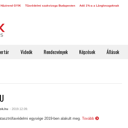
 Házirend GYIK
Tűzvédelmi szakvizsga Budapesten
Adó 1%-a a Lánglovagoknak
ertár
Videók
Rendezvények
Képzések
Állások
EU
ok.hu
- 2019.12.09.
tasztrófavédelmi egysége 2019-ben alakult meg.
Tovább