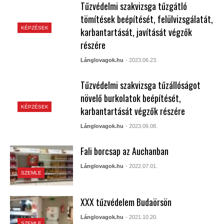
Tűzvédelmi szakvizsga tűzgátló
tömítések beépítését, felülvizsgálatát,
KÉPZÉSEK
karbantartását, javítását végzők
részére
Lánglovagok.hu
- 2023.06.23.
Tűzvédelmi szakvizsga tűzállóságot
növelő burkolatok beépítését,
KÉPZÉSEK
karbantartását végzők részére
Lánglovagok.hu
- 2023.06.08.
Fali borcsap az Auchanban
Lánglovagok.hu
- 2022.07.01.
SZEMLE
XXX tűzvédelem Budaörsön
Lánglovagok.hu
- 2021.10.20.
SZEMLE