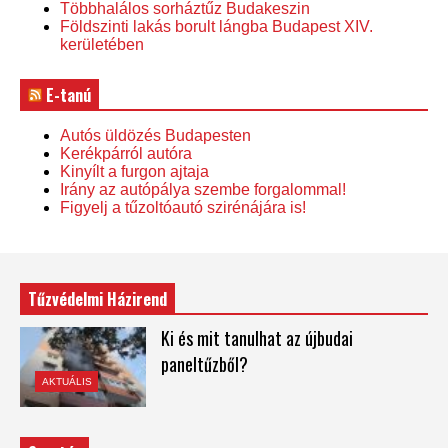
Többhalálos sorháztűz Budakeszin
Földszinti lakás borult lángba Budapest XIV.
kerületében
E-tanú
Autós üldözés Budapesten
Kerékpárról autóra
Kinyílt a furgon ajtaja
Irány az autópálya szembe forgalommal!
Figyelj a tűzoltóautó szirénájára is!
Tűzvédelmi Házirend
Ki és mit tanulhat az újbudai
paneltűzből?
AKTUÁLIS