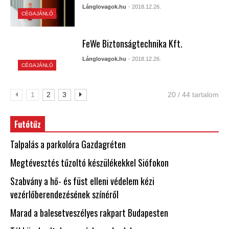
Lánglovagok.hu
- 2018.12.26.
CÉGAJÁNLÓ
FeWe Biztonságtechnika Kft.
Lánglovagok.hu
- 2018.12.26.
CÉGAJÁNLÓ
1
2
3
20 / 44 tartalom
Futótűz
Talpalás a parkolóra Gazdagréten
Megtévesztés tűzoltó készülékekkel Siófokon
Szabvány a hő- és füst elleni védelem kézi
vezérlőberendezésének színéről
Marad a balesetveszélyes rakpart Budapesten