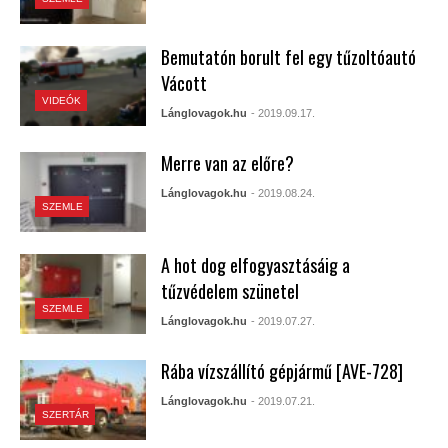
Bemutatón borult fel egy tűzoltóautó
Vácott
VIDEÓK
Lánglovagok.hu
- 2019.09.17.
Merre van az előre?
Lánglovagok.hu
- 2019.08.24.
SZEMLE
A hot dog elfogyasztásáig a
tűzvédelem szünetel
SZEMLE
Lánglovagok.hu
- 2019.07.27.
Rába vízszállító gépjármű [AVE-728]
Lánglovagok.hu
- 2019.07.21.
SZERTÁR