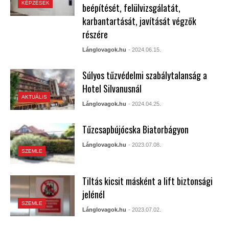
KÉPZÉSEK
beépítését, felülvizsgálatát,
karbantartását, javítását végzők
részére
Lánglovagok.hu
- 2024.06.15.
Súlyos tűzvédelmi szabálytalanság a
Hotel Silvanusnál
AKTUÁLIS
Lánglovagok.hu
- 2024.04.25.
Tűzcsapbújócska Biatorbágyon
Lánglovagok.hu
- 2023.07.08.
SZEMLE
Tiltás kicsit másként a lift biztonsági
jelénél
SZEMLE
Lánglovagok.hu
- 2023.07.02.