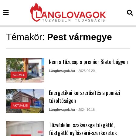
Témakör:
Pest vármegye
Nem a tűzcsap a premier Biatorbágyon
Lánglovagok.hu
- 2025.09.20.
SZEMLE
Energetikai korszerűsítés a pomázi
tűzoltóságon
AKTUÁLIS
Lánglovagok.hu
- 2024.10.16.
Tűzvédelmi szakvizsga tűzgátló,
füstgátló nyílászáró-szerkezetek