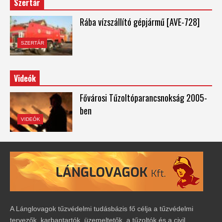
Szertár
Rába vízszállító gépjármű [AVE-728]
SZERTÁR
Videók
Fővárosi Tűzoltóparancsnokság 2005-
ben
VIDEÓK
A Lánglovagok tűzvédelmi tudásbázis fő célja a tűzvédelmi
tervezők, karbantartók, üzemeltetők, a tűzoltók és a civil