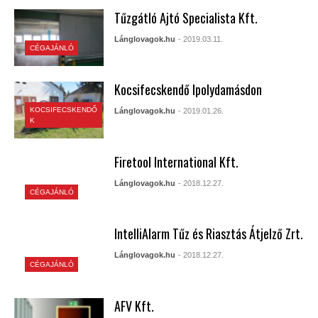
Tűzgátló Ajtó Specialista Kft.
Lánglovagok.hu
- 2019.03.11.
CÉGAJÁNLÓ
Kocsifecskendő Ipolydamásdon
KOCSIFECSKENDŐ
Lánglovagok.hu
- 2019.01.26.
K
Firetool International Kft.
Lánglovagok.hu
- 2018.12.27.
CÉGAJÁNLÓ
IntelliAlarm Tűz és Riasztás Átjelző Zrt.
Lánglovagok.hu
- 2018.12.27.
CÉGAJÁNLÓ
AFV Kft.