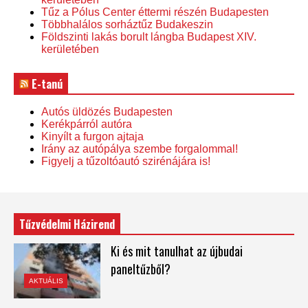
Tűz a Pólus Center éttermi részén Budapesten
Többhalálos sorháztűz Budakeszin
Földszinti lakás borult lángba Budapest XIV.
kerületében
E-tanú
Autós üldözés Budapesten
Kerékpárról autóra
Kinyílt a furgon ajtaja
Irány az autópálya szembe forgalommal!
Figyelj a tűzoltóautó szirénájára is!
Tűzvédelmi Házirend
Ki és mit tanulhat az újbudai
paneltűzből?
AKTUÁLIS