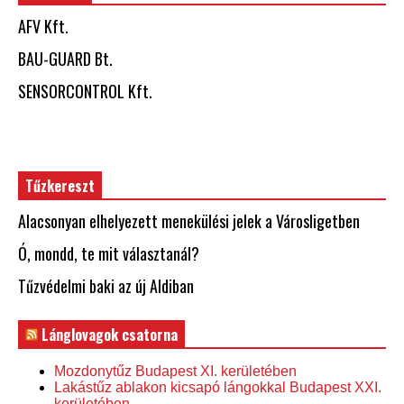
AFV Kft.
BAU-GUARD Bt.
SENSORCONTROL Kft.
Tűzkereszt
Alacsonyan elhelyezett menekülési jelek a Városligetben
Ó, mondd, te mit választanál?
Tűzvédelmi baki az új Aldiban
Lánglovagok csatorna
Mozdonytűz Budapest XI. kerületében
Lakástűz ablakon kicsapó lángokkal Budapest XXI.
kerületében