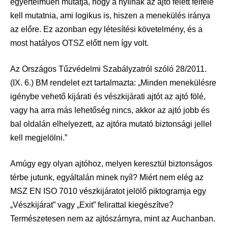
egyértelműen mutatja, hogy a nyílnak az ajtó felett felfelé
kell mutatnia, ami logikus is, hiszen a menekülés iránya
az előre. Ez azonban egy létesítési követelmény, és a
most hatályos OTSZ előtt nem így volt.
Az Országos Tűzvédelmi Szabályzatról szóló 28/2011.
(IX. 6.) BM rendelet ezt tartalmazta: „Minden menekülésre
igénybe vehető kijárati és vészkijárati ajtót az ajtó fölé,
vagy ha arra más lehetőség nincs, akkor az ajtó jobb és
bal oldalán elhelyezett, az ajtóra mutató biztonsági jellel
kell megjelölni.”
Amúgy egy olyan ajtóhoz, melyen keresztül biztonságos
térbe jutunk, egyáltalán minek nyíl? Miért nem elég az
MSZ EN ISO 7010 vészkijáratot jelölő piktogramja egy
„Vészkijárat” vagy „Exit” felirattal kiegészítve?
Természetesen nem az ajtószárnyra, mint az Auchanban.