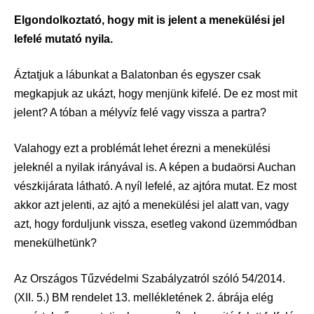
Elgondolkoztató, hogy mit is jelent a menekülési jel
lefelé mutató nyila.
Áztatjuk a lábunkat a Balatonban és egyszer csak
megkapjuk az ukázt, hogy menjünk kifelé. De ez most mit
jelent? A tóban a mélyvíz felé vagy vissza a partra?
Valahogy ezt a problémát lehet érezni a menekülési
jeleknél a nyilak irányával is. A képen a budaörsi Auchan
vészkijárata látható. A nyíl lefelé, az ajtóra mutat. Ez most
akkor azt jelenti, az ajtó a menekülési jel alatt van, vagy
azt, hogy forduljunk vissza, esetleg vakond üzemmódban
menekülhetünk?
Az Országos Tűzvédelmi Szabályzatról szóló 54/2014.
(XII. 5.) BM rendelet 13. mellékletének 2. ábrája elég