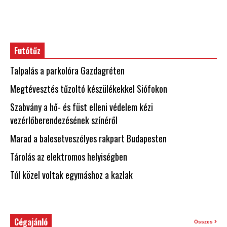
Futótűz
Talpalás a parkolóra Gazdagréten
Megtévesztés tűzoltó készülékekkel Siófokon
Szabvány a hő- és füst elleni védelem kézi
vezérlőberendezésének színéről
Marad a balesetveszélyes rakpart Budapesten
Tárolás az elektromos helyiségben
Túl közel voltak egymáshoz a kazlak
Cégajánló
Összes