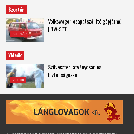
Szertár
Volkswagen csapatszállító gépjármű
|IBW-971]
SZERTÁR
Videók
Szilveszter látványosan és
biztonságosan
VIDEÓK
A Lánglovagok tűzvédelmi tudásbázis fő célja a tűzvédelmi