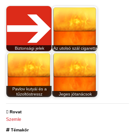
Biztonsági jelek
Az utolsó szál cigaretta
Pavlov kutyái és a
tűzoltóstressz
Jeges jótanácsok
Rovat
Szemle
Témakör