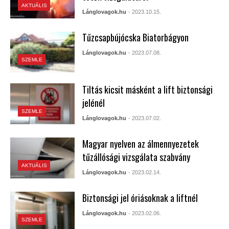
AKTUÁLIS
Lánglovagok.hu
- 2023.10.15.
Tűzcsapbújócska Biatorbágyon
Lánglovagok.hu
- 2023.07.08.
SZEMLE
Tiltás kicsit másként a lift biztonsági
jelénél
SZEMLE
Lánglovagok.hu
- 2023.07.02.
Magyar nyelven az álmennyezetek
tűzállósági vizsgálata szabvány
AKTUÁLIS
Lánglovagok.hu
- 2023.02.14.
Biztonsági jel óriásoknak a liftnél
Lánglovagok.hu
- 2023.02.06.
SZEMLE