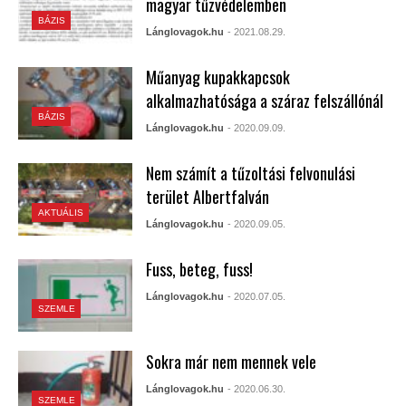
magyar tűzvédelemben
BÁZIS
Lánglovagok.hu
- 2021.08.29.
Műanyag kupakkapcsok
alkalmazhatósága a száraz felszállónál
BÁZIS
Lánglovagok.hu
- 2020.09.09.
Nem számít a tűzoltási felvonulási
terület Albertfalván
AKTUÁLIS
Lánglovagok.hu
- 2020.09.05.
Fuss, beteg, fuss!
Lánglovagok.hu
- 2020.07.05.
SZEMLE
Sokra már nem mennek vele
Lánglovagok.hu
- 2020.06.30.
SZEMLE