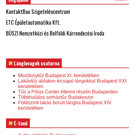
KontaktBau Szigeteléscentrum
ETC Épületautomatika Kft.
BÜSZI Nemzetközi és Belföldi Kárrendezési Iroda
Lánglovagok csatorna
Mozdonytűz Budapest XI. kerületében
Lakástűz ablakon kicsapó lángokkal Budapest XXI.
kerületében
Tűz a Pólus Center éttermi részén Budapesten
Többhalálos sorháztűz Budakeszin
Földszinti lakás borult lángba Budapest XIV.
kerületében
E-tanú