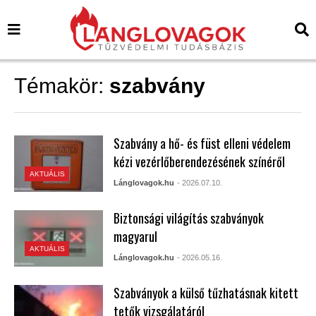
Témakör:
szabvány
Szabvány a hő- és füst elleni védelem
kézi vezérlőberendezésének színéről
AKTUÁLIS
Lánglovagok.hu
- 2026.07.10.
Biztonsági világítás szabványok
magyarul
AKTUÁLIS
Lánglovagok.hu
- 2026.05.16.
Szabványok a külső tűzhatásnak kitett
tetők vizsgálatáról