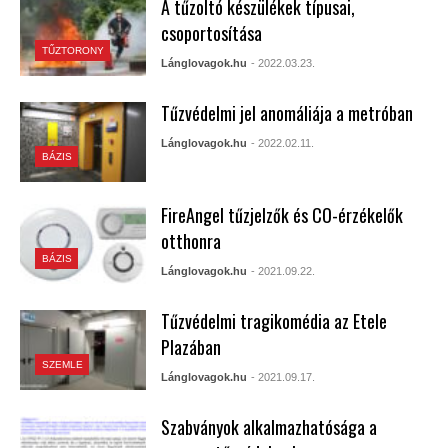
A tűzoltó készülékek típusai,
csoportosítása
TŰZTORONY
Lánglovagok.hu
- 2022.03.23.
Tűzvédelmi jel anomáliája a metróban
Lánglovagok.hu
- 2022.02.11.
BÁZIS
FireAngel tűzjelzők és CO-érzékelők
otthonra
BÁZIS
Lánglovagok.hu
- 2021.09.22.
Tűzvédelmi tragikomédia az Etele
Plazában
SZEMLE
Lánglovagok.hu
- 2021.09.17.
Szabványok alkalmazhatósága a