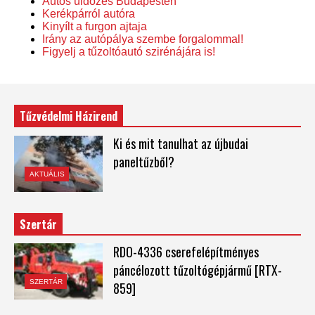
Autós üldözés Budapesten
Kerékpárról autóra
Kinyílt a furgon ajtaja
Irány az autópálya szembe forgalommal!
Figyelj a tűzoltóautó szirénájára is!
Tűzvédelmi Házirend
Ki és mit tanulhat az újbudai
paneltűzből?
AKTUÁLIS
Szertár
RDO-4336 cserefelépítményes
páncélozott tűzoltógépjármű [RTX-
SZERTÁR
859]