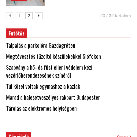
1
2
20 / 32 tartalom
Futótűz
Talpalás a parkolóra Gazdagréten
Megtévesztés tűzoltó készülékekkel Siófokon
Szabvány a hő- és füst elleni védelem kézi
vezérlőberendezésének színéről
Túl közel voltak egymáshoz a kazlak
Marad a balesetveszélyes rakpart Budapesten
Tárolás az elektromos helyiségben
Cégajánló
Összes