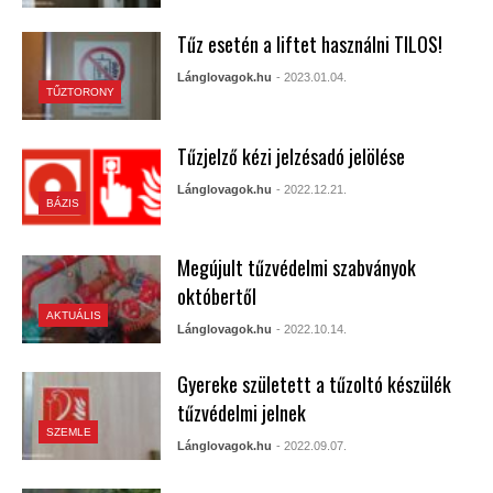
Tűz esetén a liftet használni TILOS!
Lánglovagok.hu
- 2023.01.04.
TŰZTORONY
Tűzjelző kézi jelzésadó jelölése
Lánglovagok.hu
- 2022.12.21.
BÁZIS
Megújult tűzvédelmi szabványok
októbertől
AKTUÁLIS
Lánglovagok.hu
- 2022.10.14.
Gyereke született a tűzoltó készülék
tűzvédelmi jelnek
SZEMLE
Lánglovagok.hu
- 2022.09.07.