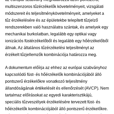
multiszenzoros tűzérzékelők követelményeit, vizsgálati
módszereit és teljesítménykövetelményeit, amelyeket a
tűz érzékelésére és az épületekbe telepített tűzjelző
rendszerekben való használatra szántak, és amelyek egy
mechanikai burkolatban, legalább egy optikai vagy
ionizációs füstérzékelőből és legalább egy hőérzékelőből
állnak. Az általános tűzérzékelési teljesítményt az
érzékelt tűzjellemzők kombinációja határozza meg.
A dokumentum előírja az ehhez az európai szabványhoz
kapcsolódó füst- és hőérzékelők kombinációjából álló
pontszerű érzékelőkre vonatkozó teljesítmény
állandóságának értékelését és ellenőrzését (AVCP). Nem
tartalmaz előírásokat az egyedi karakterisztikájú,
speciális tűzveszélyek érzékelésére tervezett füst- és
hőérzékelők kombinációjából álló pontszerű érzékelőkre.