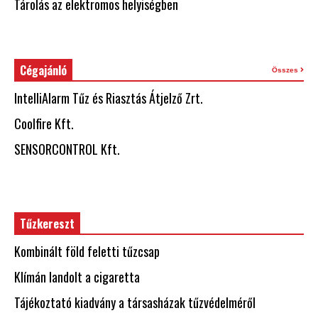
Tárolás az elektromos helyiségben
Cégajánló
Összes
IntelliAlarm Tűz és Riasztás Átjelző Zrt.
Coolfire Kft.
SENSORCONTROL Kft.
Tűzkereszt
Kombinált föld feletti tűzcsap
Klímán landolt a cigaretta
Tájékoztató kiadvány a társasházak tűzvédelméről