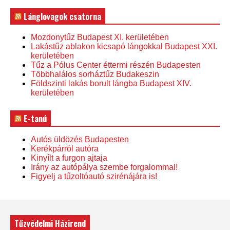
Lánglovagok csatorna
Mozdonytűz Budapest XI. kerületében
Lakástűz ablakon kicsapó lángokkal Budapest XXI.
kerületében
Tűz a Pólus Center éttermi részén Budapesten
Többhalálos sorháztűz Budakeszin
Földszinti lakás borult lángba Budapest XIV.
kerületében
E-tanú
Autós üldözés Budapesten
Kerékpárról autóra
Kinyílt a furgon ajtaja
Irány az autópálya szembe forgalommal!
Figyelj a tűzoltóautó szirénájára is!
Tűzvédelmi Házirend