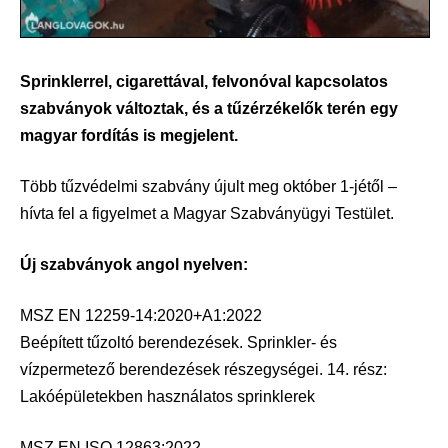
Sprinklerrel, cigarettával, felvonóval kapcsolatos
szabványok változtak, és a tűzérzékelők terén egy
magyar fordítás is megjelent.
Több tűzvédelmi szabvány újult meg október 1-jétől –
hívta fel a figyelmet a Magyar Szabványügyi Testület.
Új szabványok angol nyelven:
MSZ EN 12259-14:2020+A1:2022
Beépített tűzoltó berendezések. Sprinkler- és
vízpermetező berendezések részegységei. 14. rész:
Lakóépületekben használatos sprinklerek
MSZ EN ISO 12863:2022