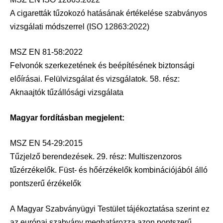
A cigaretták tűzokozó hatásának értékelése szabványos
vizsgálati módszerrel (ISO 12863:2022)
MSZ EN 81-58:2022
Felvonók szerkezetének és beépítésének biztonsági
előírásai. Felülvizsgálat és vizsgálatok. 58. rész:
Aknaajtók tűzállósági vizsgálata
Magyar fordításban megjelent:
MSZ EN 54-29:2015
Tűzjelző berendezések. 29. rész: Multiszenzoros
tűzérzékelők. Füst- és hőérzékelők kombinációjából álló
pontszerű érzékelők
A Magyar Szabványügyi Testület tájékoztatása szerint ez
az európai szabvány meghatározza azon pontszerű,