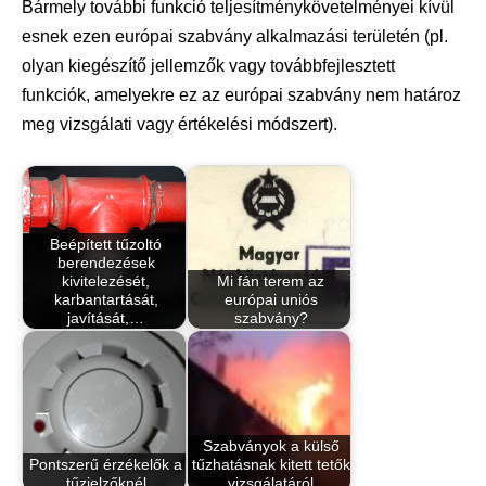
Bármely további funkció teljesítménykövetelményei kívül
esnek ezen európai szabvány alkalmazási területén (pl.
olyan kiegészítő jellemzők vagy továbbfejlesztett
funkciók, amelyekre ez az európai szabvány nem határoz
meg vizsgálati vagy értékelési módszert).
Beépített tűzoltó
berendezések
kivitelezését,
Mi fán terem az
karbantartását,
európai uniós
javítását,…
szabvány?
Szabványok a külső
Pontszerű érzékelők a
tűzhatásnak kitett tetők
tűzjelzőknél
vizsgálatáról