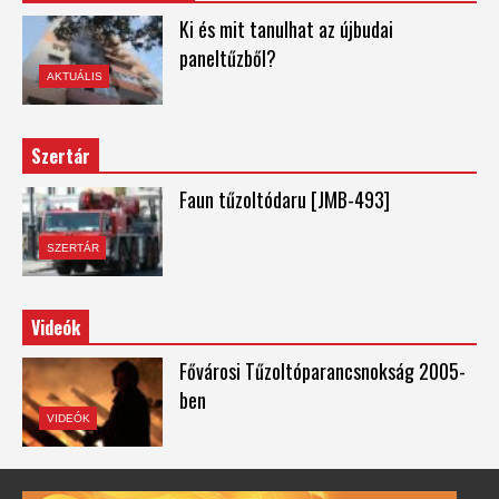
Ki és mit tanulhat az újbudai
paneltűzből?
AKTUÁLIS
Szertár
Faun tűzoltódaru [JMB-493]
SZERTÁR
Videók
Fővárosi Tűzoltóparancsnokság 2005-
ben
VIDEÓK