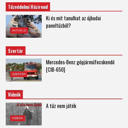
Tűzvédelmi Házirend
Ki és mit tanulhat az újbudai
paneltűzből?
AKTUÁLIS
Szertár
Mercedes-Benz gépjárműfecskendő
[CIB-650]
SZERTÁR
Videók
A tűz nem játék
VIDEÓK