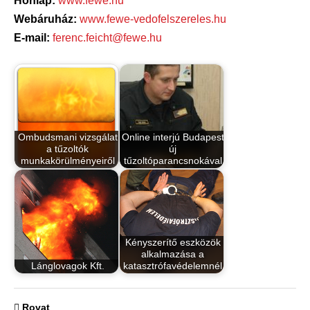
Honlap:
www.fewe.hu
Webáruház:
www.fewe-vedofelszereles.hu
E-mail:
ferenc.feicht@fewe.hu
Ombudsmani vizsgálat
Online interjú Budapest
a tűzoltók
új
munkakörülményeiről
tűzoltóparancsnokával
Kényszerítő eszközök
alkalmazása a
Lánglovagok Kft.
katasztrófavédelemnél
Rovat