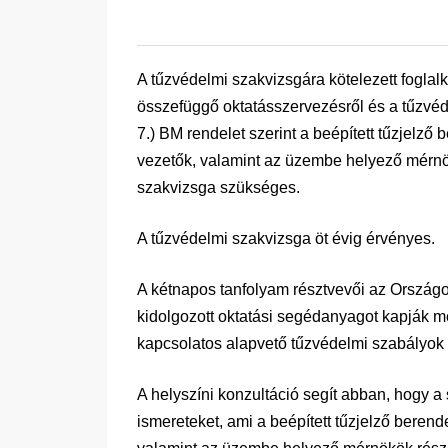
A tűzvédelmi szakvizsgára kötelezett foglal
összefüggő oktatásszervezésről és a tűzvéde
7.) BM rendelet szerint a beépített tűzjelző
vezetők, valamint az üzembe helyező mérnök
szakvizsga szükséges.
A tűzvédelmi szakvizsga öt évig érvényes.
A kétnapos tanfolyam résztvevői az Ország
kidolgozott oktatási segédanyagot kapják 
kapcsolatos alapvető tűzvédelmi szabályok 
A helyszíni konzultáció segít abban, hogy 
ismereteket, ami a beépített tűzjelző berend