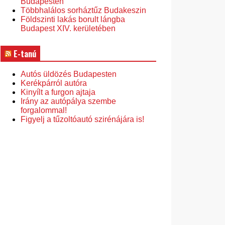
Budapesten
Többhalálos sorháztűz Budakeszin
Földszinti lakás borult lángba
Budapest XIV. kerületében
E-tanú
Autós üldözés Budapesten
Kerékpárról autóra
Kinyílt a furgon ajtaja
Irány az autópálya szembe
forgalommal!
Figyelj a tűzoltóautó szirénájára is!