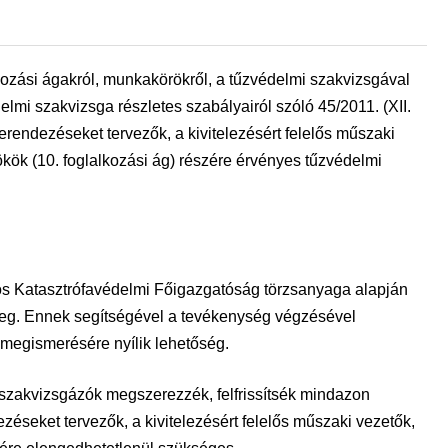
kozási ágakról, munkakörökről, a tűzvédelmi szakvizsgával
lmi szakvizsga részletes szabályairól szóló 45/2011. (XII.
 berendezéseket tervezők, a kivitelezésért felelős műszaki
ök (10. foglalkozási ág) részére érvényes tűzvédelmi
os Katasztrófavédelmi Főigazgatóság törzsanyaga alapján
meg. Ennek segítségével a tevékenység végzésével
megismerésére nyílik lehetőség.
a szakvizsgázók megszerezzék, felfrissítsék mindazon
ezéseket tervezők, a kivitelezésért felelős műszaki vezetők,