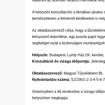
valamint az üzembe helyező mérnökök rész
A helyszíni konzultáción a témában járatos 
természetesen a felmerült kérdéseket is me
Az oktatásszervező célja, hogy a tűzvédelm
kényszerű teljesítése, egy puszta papír le
segítséget nyújt a biztonságos munkavégzé
Helyszín:
Budapest, Lurdy Ház (IX. kerület,
Konzultáció és vizsga időpontja:
Jelenleg
Oktatásszervező:
Magyar Tűzvédelem Bt.
Nyilvántartási száma:
SZ156/1-2-3-4-5-6-7
Amennyiben a díj rendezése a vizsga időpont
helyszínen megkapja.