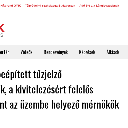
 Házirend GYIK
Tűzvédelmi szakvizsga Budapesten
Adó 1%-a a Lánglovagoknak
ertár
Videók
Rendezvények
Képzések
Állások
eépített tűzjelző
, a kivitelezésért felelős
int az üzembe helyező mérnökök