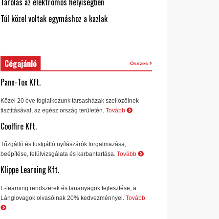
Tárolás az elektromos helyiségben
Túl közel voltak egymáshoz a kazlak
Cégajánló
Összes
Pann-Tox Kft.
Közel 20 éve foglalkozunk társasházak szellőzőinek
tisztításával, az egész ország területén.
Tovább
Coolfire Kft.
Tűzgátló és füstgátló nyílászárók forgalmazása,
beépítése, felülvizsgálata és karbantartása.
Tovább
Klippe Learning Kft.
E-learning rendszerek és tananyagok fejlesztése, a
Lánglovagok olvasóinak 20% kedvezménnyel.
Tovább