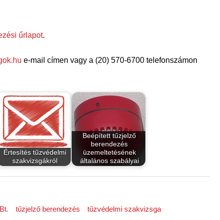
ezési űrlapot
.
gok.hu
e-mail címen vagy a (20) 570-6700 telefonszámon
Beépített tűzjelző
berendezés
Értesítés tűzvédelmi
üzemeltetésének
szakvizsgákról
általános szabályai
Bt.
tűzjelző berendezés
tűzvédelmi szakvizsga