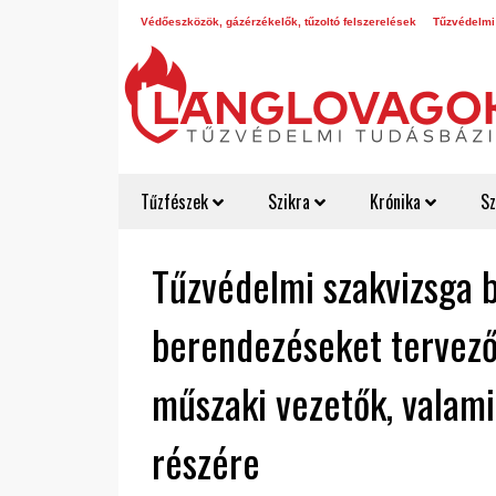
Védőeszközök, gázérzékelők, tűzoltó felszerelések
Tűzvédelmi
Tűzfészek
Szikra
Krónika
Sz
Tűzvédelmi szakvizsga b
berendezéseket tervezők
műszaki vezetők, valam
részére