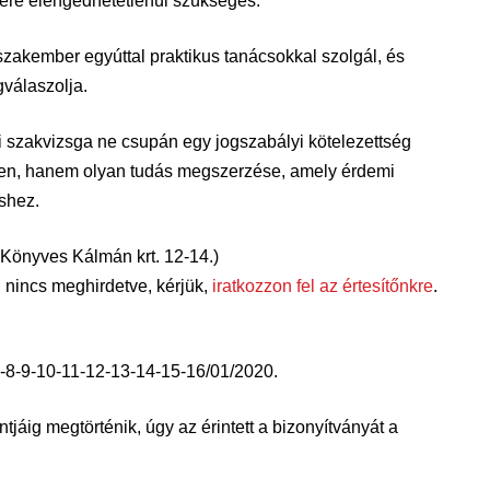
ére elengedhetetlenül szükséges.
szakember egyúttal praktikus tanácsokkal szolgál, és
gválaszolja.
i szakvizsga ne csupán egy jogszabályi kötelezettség
gyen, hanem olyan tudás megszerzése, amely érdemi
shez.
 Könyves Kálmán krt. 12-14.)
 nincs meghirdetve, kérjük,
iratkozzon fel az értesítőnkre
.
-8-9-10-11-12-13-14-15-16/01/2020.
jáig megtörténik, úgy az érintett a bizonyítványát a