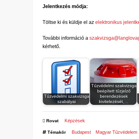
Jelentkezés módja:
Töltse ki és küldje el az
elektronikus jelentk
További információ a
szakvizsga@langlova
kérhető.
Tűzvédelmi szakvizsga
beépített tűzjelző
Tűzvédelmi szakvizsga
berendezések
szabályai
kivitelezését,…
Képzések
Rovat
Budapest
Magyar Tűzvédelem 
Témakör