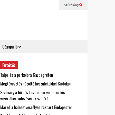
Szúróláng
Cégajánló
Futótűz
Talpalás a parkolóra Gazdagréten
Megtévesztés tűzoltó készülékekkel Siófokon
Szabvány a hő- és füst elleni védelem kézi
vezérlőberendezésének színéről
Marad a balesetveszélyes rakpart Budapesten