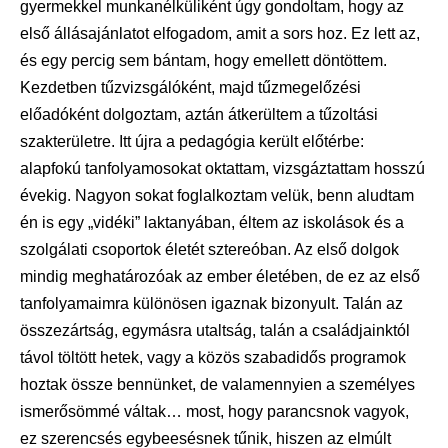
gyermekkel munkanélküliként úgy gondoltam, hogy az
első állásajánlatot elfogadom, amit a sors hoz. Ez lett az,
és egy percig sem bántam, hogy emellett döntöttem.
Kezdetben tűzvizsgálóként, majd tűzmegelőzési
előadóként dolgoztam, aztán átkerültem a tűzoltási
szakterületre. Itt újra a pedagógia került előtérbe:
alapfokú tanfolyamosokat oktattam, vizsgáztattam hosszú
évekig. Nagyon sokat foglalkoztam velük, benn aludtam
én is egy „vidéki” laktanyában, éltem az iskolások és a
szolgálati csoportok életét sztereóban. Az első dolgok
mindig meghatározóak az ember életében, de ez az első
tanfolyamaimra különösen igaznak bizonyult. Talán az
összezártság, egymásra utaltság, talán a családjainktól
távol töltött hetek, vagy a közös szabadidős programok
hoztak össze bennünket, de valamennyien a személyes
ismerősömmé váltak… most, hogy parancsnok vagyok,
ez szerencsés egybeesésnek tűnik, hiszen az elmúlt