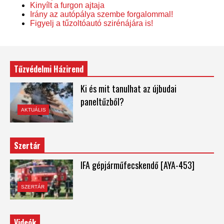
Kinyílt a furgon ajtaja
Irány az autópálya szembe forgalommal!
Figyelj a tűzoltóautó szirénájára is!
Tűzvédelmi Házirend
Ki és mit tanulhat az újbudai
paneltűzből?
AKTUÁLIS
Szertár
IFA gépjárműfecskendő [AYA-453]
SZERTÁR
Videók