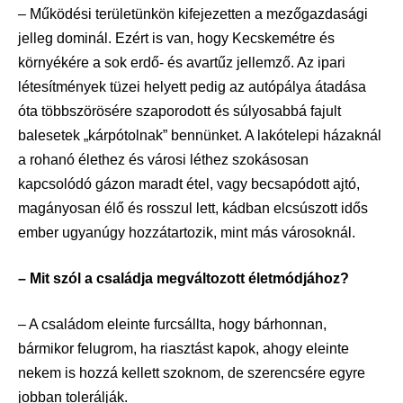
– Működési területünkön kifejezetten a mezőgazdasági
jelleg dominál. Ezért is van, hogy Kecskemétre és
környékére a sok erdő- és avartűz jellemző. Az ipari
létesítmények tüzei helyett pedig az autópálya átadása
óta többszörösére szaporodott és súlyosabbá fajult
balesetek „kárpótolnak” bennünket. A lakótelepi házaknál
a rohanó élethez és városi léthez szokásosan
kapcsolódó gázon maradt étel, vagy becsapódott ajtó,
magányosan élő és rosszul lett, kádban elcsúszott idős
ember ugyanúgy hozzátartozik, mint más városoknál.
– Mit szól a családja megváltozott életmódjához?
– A családom eleinte furcsállta, hogy bárhonnan,
bármikor felugrom, ha riasztást kapok, ahogy eleinte
nekem is hozzá kellett szoknom, de szerencsére egyre
jobban tolerálják.