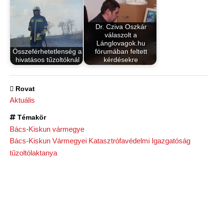
Dr. Cziva Oszkár
válaszolt a
Lánglovagok.hu
Összeférhetetlenség a
fórumában feltett
hivatásos tűzoltóknál
kérdésekre
Rovat
Aktuális
Témakör
Bács-Kiskun vármegye
Bács-Kiskun Vármegyei Katasztrófavédelmi Igazgatóság
tűzoltólaktanya