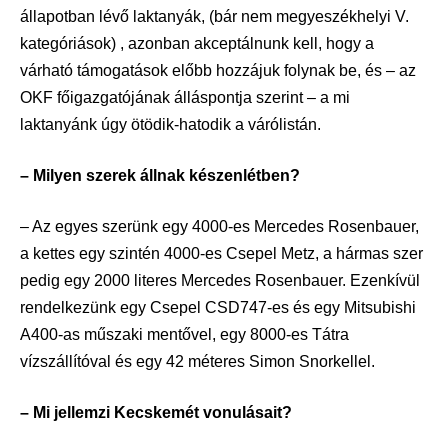
állapotban lévő laktanyák, (bár nem megyeszékhelyi V.
kategóriások) , azonban akceptálnunk kell, hogy a
várható támogatások előbb hozzájuk folynak be, és – az
OKF főigazgatójának álláspontja szerint – a mi
laktanyánk úgy ötödik-hatodik a várólistán.
– Milyen szerek állnak készenlétben?
– Az egyes szerünk egy 4000-es Mercedes Rosenbauer,
a kettes egy szintén 4000-es Csepel Metz, a hármas szer
pedig egy 2000 literes Mercedes Rosenbauer. Ezenkívül
rendelkezünk egy Csepel CSD747-es és egy Mitsubishi
A400-as műszaki mentővel, egy 8000-es Tátra
vízszállítóval és egy 42 méteres Simon Snorkellel.
– Mi jellemzi Kecskemét vonulásait?