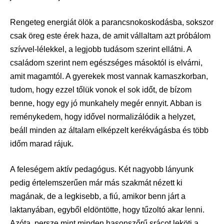
Rengeteg energiát ölök a parancsnokoskodásba, sokszor
csak öreg este érek haza, de amit vállaltam azt próbálom
szívvel-lélekkel, a legjobb tudásom szerint ellátni. A
családom szerint nem egészséges másoktól is elvárni,
amit magamtól. A gyerekek most vannak kamaszkorban,
tudom, hogy ezzel tőlük vonok el sok időt, de bízom
benne, hogy egy jó munkahely megér ennyit. Abban is
reménykedem, hogy idővel normalizálódik a helyzet,
beáll minden az általam elképzelt kerékvágásba és több
időm marad rájuk.
A feleségem aktív pedagógus. Két nagyobb lányunk
pedig értelemszerűen már más szakmát nézett ki
magának, de a legkisebb, a fiú, amikor benn járt a
laktanyában, egyből eldöntötte, hogy tűzoltó akar lenni.
Azóta, persze mint minden hasonszőrű srácot leköti a