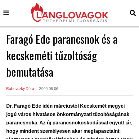
Faragó Ede parancsnok és a
kecskeméti tűzoltóság
bemutatása
Rabovszky Dóra
2005.08.06.
Dr. Faragó Ede idén márciustól Kecskemét megyei
jogú város hivatásos önkormányzati tűzoltóságának
parancsnoka. Az új parancsnokoskodással együtt jár,
hogy mindent személyesen akar megtapasztalni: