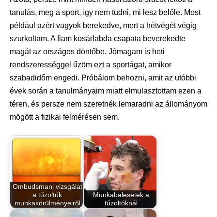
tanulás, meg a sport, így nem tudni, mi lesz belőle. Most
például azért vagyok berekedve, mert a hétvégét végig
szurkoltam. A fiam kosárlabda csapata beverekedte
magát az országos döntőbe. Jómagam is heti
rendszerességgel űzöm ezt a sportágat, amikor
szabadidőm engedi. Próbálom behozni, amit az utóbbi
évek során a tanulmányaim miatt elmulasztottam ezen a
téren, és persze nem szeretnék lemaradni az állományom
mögött a fizikai felmérésen sem.
Ombudsmani vizsgálat
a tűzoltók
Munkabalesetek a
munkakörülményeiről
tűzoltóknál