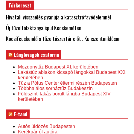
Tűzkereszt
Hivatali visszaélés gyanúja a katasztrófavédelemnél
Új tűzoltólaktanya épül Kecskeméten
Kocsifecskendő a tűzoltószertár előtt Kunszentmiklóson
Lánglovagok csatorna
Mozdonytűz Budapest XI. kerületében
Lakástűz ablakon kicsapó lángokkal Budapest XXI.
kerületében
Tűz a Pólus Center éttermi részén Budapesten
Többhalálos sorháztűz Budakeszin
Földszinti lakás borult lángba Budapest XIV.
kerületében
E-tanú
Autós üldözés Budapesten
Kerékpárról autóra