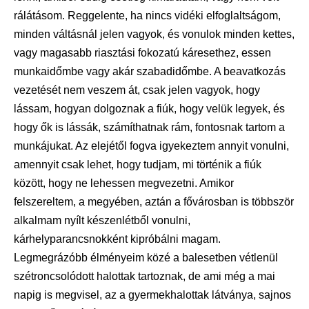
rálátásom. Reggelente, ha nincs vidéki elfoglaltságom,
minden váltásnál jelen vagyok, és vonulok minden kettes,
vagy magasabb riasztási fokozatú káresethez, essen
munkaidőmbe vagy akár szabadidőmbe. A beavatkozás
vezetését nem veszem át, csak jelen vagyok, hogy
lássam, hogyan dolgoznak a fiúk, hogy velük legyek, és
hogy ők is lássák, számíthatnak rám, fontosnak tartom a
munkájukat. Az elejétől fogva igyekeztem annyit vonulni,
amennyit csak lehet, hogy tudjam, mi történik a fiúk
között, hogy ne lehessen megvezetni. Amikor
felszereltem, a megyében, aztán a fővárosban is többször
alkalmam nyílt készenlétből vonulni,
kárhelyparancsnokként kipróbálni magam.
Legmegrázóbb élményeim közé a balesetben vétlenül
szétroncsolódott halottak tartoznak, de ami még a mai
napig is megvisel, az a gyermekhalottak látványa, sajnos