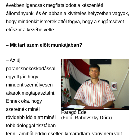
években igencsak megfiatalodott a készenléti
állományunk, és én abban a kivételes helyzetben vagyok,
hogy mindenkit ismerek attól fogva, hogy a sugárcsövet
először a kezébe vette.
– Mit tart szem előtt munkájában?
– Az új
parancsnokoskodással
együtt jár, hogy
mindent személyesen
akarok megtapasztalni.
Ennek oka, hogy
szeretnék minél
Faragó Ede
rövidebb idő alatt minél
(Fotó: Rabovszky Dóra)
több dologgal tisztában
lenni, amiből eddig esetleg kimaradtam, vagy nem volt