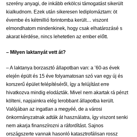
szerény anyagi, de inkább erkölcsi támogatást sikerült
kialkudnom. Ezek után sikeresen lediplomáztam: öt
évembe és kétmillió forintomba került… viszont
elmondhatom mindenkinek, hogy csak elhatározásé s
akarat kérdése, nincs lehetetlen az ember előtt.
– Milyen laktanyát vett át?
– A laktanya borzasztó állapotban van: a ’60-as évek
elején épült és 15 éve folyamatosan szó van egy új és
korszerű épület felépítéséről, így a felújítást erre
hivatkozva mindig elodázták. Mivel nem akartak rá pénzt
költeni, napjainkra elég lerobbant állapotba került.
Valójában az ingatlan a megyéé, de a városi
önkormányzatnak adták át használatra, így viszont senki
nem akarja finanszírozni a ráfordítást. Sajnos
országszerte vannak hasonló katasztrofálisan rossz