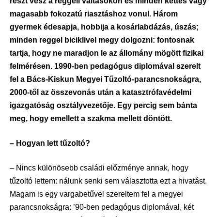
részt vesz a reggeli váltásokon és minden kettes vagy
magasabb fokozatú riasztáshoz vonul. Három
gyermek édesapja, hobbija a kosárlabdázás, úszás;
minden reggel biciklivel megy dolgozni: fontosnak
tartja, hogy ne maradjon le az állomány mögött fizikai
felmérésen. 1990-ben pedagógus diplomával szerelt
fel a Bács-Kiskun Megyei Tűzoltó-parancsnokságra,
2000-től az összevonás után a katasztrófavédelmi
igazgatóság osztályvezetője. Egy percig sem bánta
meg, hogy emellett a szakma mellett döntött.
– Hogyan lett tűzoltó?
– Nincs különösebb családi előzménye annak, hogy
tűzoltó lettem: nálunk senki sem választotta ezt a hivatást.
Magam is egy vargabetűvel szereltem fel a megyei
parancsnokságra: ’90-ben pedagógus diplomával, két