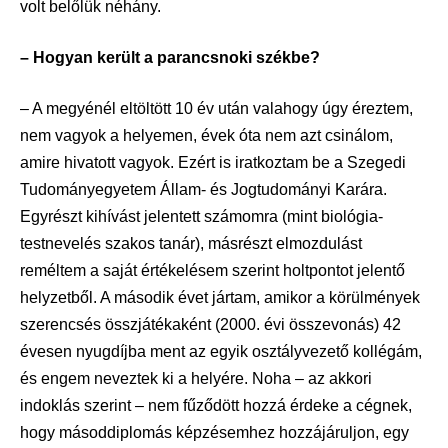
volt belőlük néhány.
– Hogyan került a parancsnoki székbe?
– A megyénél eltöltött 10 év után valahogy úgy éreztem,
nem vagyok a helyemen, évek óta nem azt csinálom,
amire hivatott vagyok. Ezért is iratkoztam be a Szegedi
Tudományegyetem Állam- és Jogtudományi Karára.
Egyrészt kihívást jelentett számomra (mint biológia-
testnevelés szakos tanár), másrészt elmozdulást
reméltem a saját értékelésem szerint holtpontot jelentő
helyzetből. A második évet jártam, amikor a körülmények
szerencsés összjátékaként (2000. évi összevonás) 42
évesen nyugdíjba ment az egyik osztályvezető kollégám,
és engem neveztek ki a helyére. Noha – az akkori
indoklás szerint – nem fűződött hozzá érdeke a cégnek,
hogy másoddiplomás képzésemhez hozzájáruljon, egy