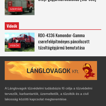
SZERTÁR
Videók
RDO-4336 Komondor-Gamma
cserefelépítményes páncélozott
VIDEÓK
tűzoltógépjármű bemutatása
A Lánglovagok tűzvédelmi tudásbázis fő célja a tűzvédelmi
tervezők, karbantartók, üzemeltetők, a tűzoltók és a civil
lakosság közötti kapcsolat megteremtése.