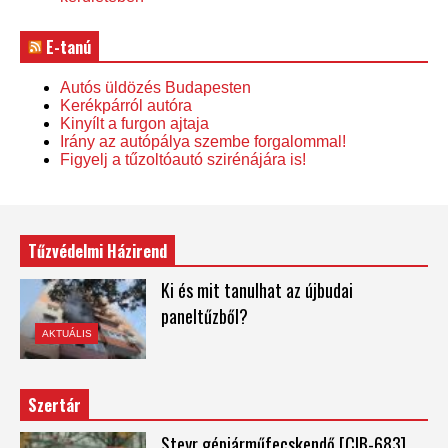
E-tanú
Autós üldözés Budapesten
Kerékpárról autóra
Kinyílt a furgon ajtaja
Irány az autópálya szembe forgalommal!
Figyelj a tűzoltóautó szirénájára is!
Tűzvédelmi Házirend
Ki és mit tanulhat az újbudai
paneltűzből?
AKTUÁLIS
Szertár
Steyr gépjárműfecskendő [CIB-683]