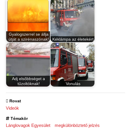
Gyalogszerrel se állja
útját a szirénaszónak!
Kéklámpa az életekért
Adj elsőbbséget a
tűzoltóknak!
Vonulás
Rovat
Videók
Témakör
Lánglovagok Egyesület
megkülönböztető jelzés