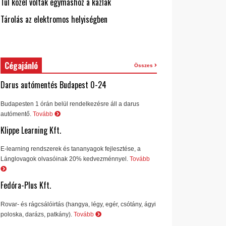
Túl közel voltak egymáshoz a kazlak
Tárolás az elektromos helyiségben
Cégajánló
Összes
Darus autómentés Budapest 0-24
Budapesten 1 órán belül rendelkezésre áll a darus
autómentő.
Tovább
Klippe Learning Kft.
E-learning rendszerek és tananyagok fejlesztése, a
Lánglovagok olvasóinak 20% kedvezménnyel.
Tovább
Fedóra-Plus Kft.
Rovar- és rágcsálóirtás (hangya, légy, egér, csótány, ágyi
poloska, darázs, patkány).
Tovább