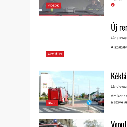
VIDEÓK
Új re
Lánglovag
A szabály
AKTUÁLIS
Kéklá
Lánglovag
Amikor sz
a szíve a
BÁZIS
Vonul