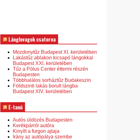
Lánglovagok csatorna
Mozdonytűz Budapest XI. kerületében
Lakástűz ablakon kicsapó lángokkal
Budapest XXI. kerületében
Tűz a Pólus Center éttermi részén
Budapesten
Többhalálos sorháztűz Budakeszin
Földszinti lakás borult lángba
Budapest XIV. kerületében
E-tanú
Autós üldözés Budapesten
Kerékpárról autóra
Kinyílt a furgon ajtaja
Irány az autópálya szembe