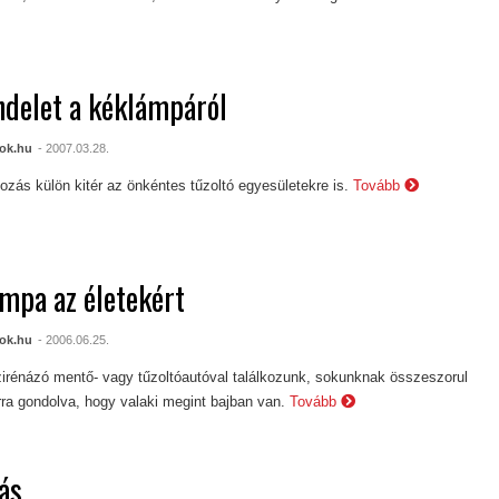
ndelet a kéklámpáról
ok.hu
- 2007.03.28.
ozás külön kitér az önkéntes tűzoltó egyesületekre is.
Tovább
mpa az életekért
ok.hu
- 2006.06.25.
irénázó mentő- vagy tűzoltóautóval találkozunk, sokunknak összeszorul
rra gondolva, hogy valaki megint bajban van.
Tovább
ás