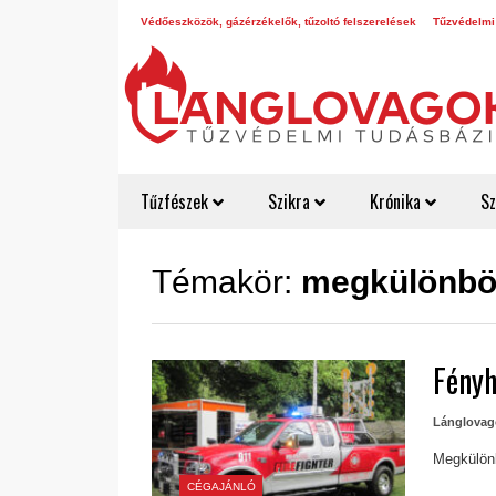
Védőeszközök, gázérzékelők, tűzoltó felszerelések
Tűzvédelmi
Tűzfészek
Szikra
Krónika
Sz
Témakör:
megkülönböz
Fényh
Lánglovag
Megkülönb
CÉGAJÁNLÓ