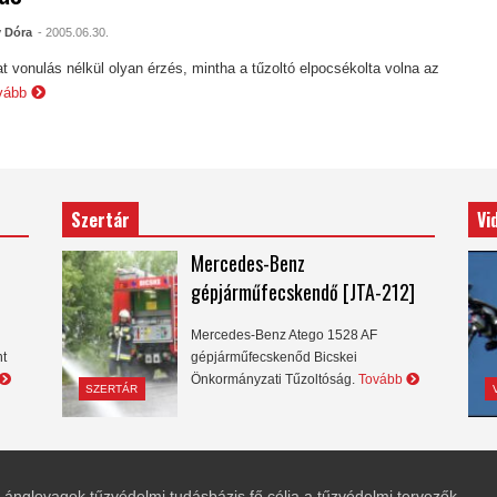
 Dóra
- 2005.06.30.
at vonulás nélkül olyan érzés, mintha a tűzoltó elpocsékolta volna az
vább
Szertár
Vi
Mercedes-Benz
gépjárműfecskendő [JTA-212]
Mercedes-Benz Atego 1528 AF
nt
gépjárműfecskenőd Bicskei
Önkormányzati Tűzoltóság.
Tovább
SZERTÁR
Lánglovagok tűzvédelmi tudásbázis fő célja a tűzvédelmi tervezők,