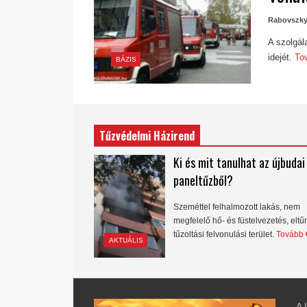
Rabovszky
A szolgál
idejét.
To
BÁZIS
Tűzvédelmi Házirend
Ki és mit tanulhat az újbudai
paneltűzből?
Szeméttel felhalmozott lakás, nem
megfelelő hő- és füstelvezetés, eltű
tűzoltási felvonulási terület.
Tovább
AKTUÁLIS
A 