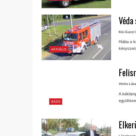
Véda 
Kis-Guczi 
Hiába a k
kényszerü
AKTUÁLIS
Felis
Vörös Lás
A kéklámp
együttese
BÁZIS
Elker
Lánglovag