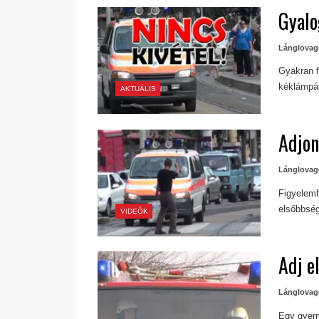
Gyalo
Lánglovag
Gyakran f
kéklámpás
AKTUÁLIS
Adjon
Lánglovag
Figyelemf
elsőbbsé
VIDEÓK
Adj e
Lánglovag
Egy gyerm