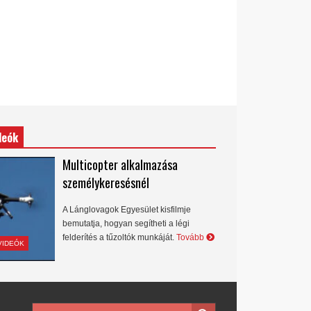
deók
Multicopter alkalmazása
személykeresésnél
A Lánglovagok Egyesület kisfilmje
bemutatja, hogyan segítheti a légi
felderítés a tűzoltók munkáját.
Tovább
VIDEÓK