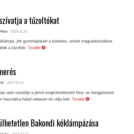
szívatja a tűzoltókat
Péter
- 2018.11.24.
éklámpa, jött gyorshajtásért a büntetés, amiért magyarázkodásra
ltek a tűzoltók.
Tovább
merés
zló
- 2017.03.14.
ás autó vezetője a jármű megkülönböztető fény- és hangjelzéseit
n használva halad sebesen úti célja felé.
Tovább
ülhetetlen Bakondi kéklámpázása
ok.hu
- 2013.12.13.