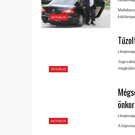
Mellébesz
kéklámpa
AKTUÁLIS
Tűzol
Lánglovag
Jogszabál
megkülönb
AKTUÁLIS
Mégse
önko
Lánglovag
AKTUÁLIS
A képvisel