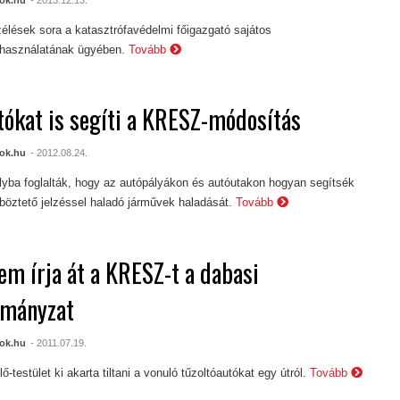
élések sora a katasztrófavédelmi főigazgató sajátos
használatának ügyében.
Tovább
tókat is segíti a KRESZ-módosítás
ok.hu
- 2012.08.24.
yba foglalták, hogy az autópályákon és autóutakon hogyan segítsék
öztető jelzéssel haladó járművek haladását.
Tovább
m írja át a KRESZ-t a dabasi
rmányzat
ok.hu
- 2011.07.19.
ő-testület ki akarta tiltani a vonuló tűzoltóautókat egy útról.
Tovább