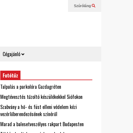
Szúróláng
Cégajánló
Futótűz
Talpalás a parkolóra Gazdagréten
Megtévesztés tűzoltó készülékekkel Siófokon
Szabvány a hő- és füst elleni védelem kézi
vezérlőberendezésének színéről
Marad a balesetveszélyes rakpart Budapesten