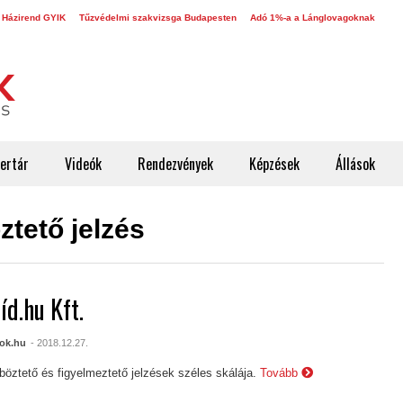
 Házirend GYIK
Tűzvédelmi szakvizsga Budapesten
Adó 1%-a a Lánglovagoknak
ertár
Videók
Rendezvények
Képzések
Állások
tető jelzés
íd.hu Kft.
ok.hu
- 2018.12.27.
öztető és figyelmeztető jelzések széles skálája.
Tovább