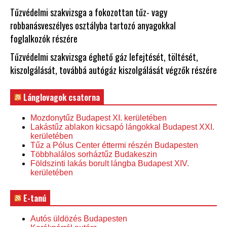
Tűzvédelmi szakvizsga a fokozottan tűz- vagy
robbanásveszélyes osztályba tartozó anyagokkal
foglalkozók részére
Tűzvédelmi szakvizsga éghető gáz lefejtését, töltését,
kiszolgálását, továbbá autógáz kiszolgálását végzők részére
Lánglovagok csatorna
Mozdonytűz Budapest XI. kerületében
Lakástűz ablakon kicsapó lángokkal Budapest XXI.
kerületében
Tűz a Pólus Center éttermi részén Budapesten
Többhalálos sorháztűz Budakeszin
Földszinti lakás borult lángba Budapest XIV.
kerületében
E-tanú
Autós üldözés Budapesten