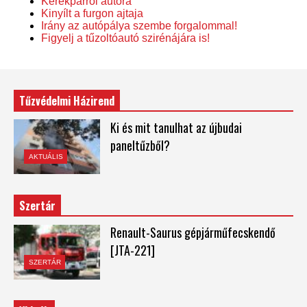
Kerékpárról autóra
Kinyílt a furgon ajtaja
Irány az autópálya szembe forgalommal!
Figyelj a tűzoltóautó szirénájára is!
Tűzvédelmi Házirend
Ki és mit tanulhat az újbudai
paneltűzből?
AKTUÁLIS
Szertár
Renault-Saurus gépjárműfecskendő
[JTA-221]
SZERTÁR