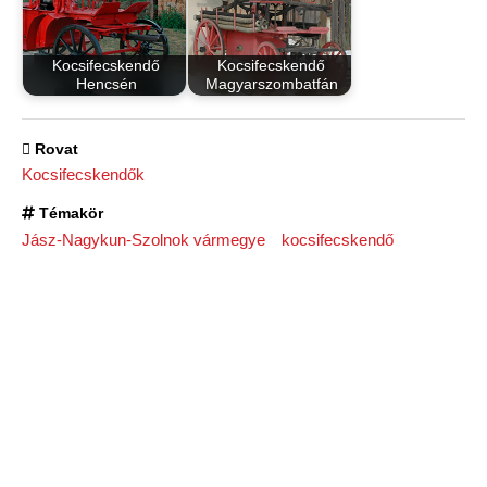
Kocsifecskendő
Kocsifecskendő
Hencsén
Magyarszombatfán
Rovat
Kocsifecskendők
Témakör
Jász-Nagykun-Szolnok vármegye
kocsifecskendő