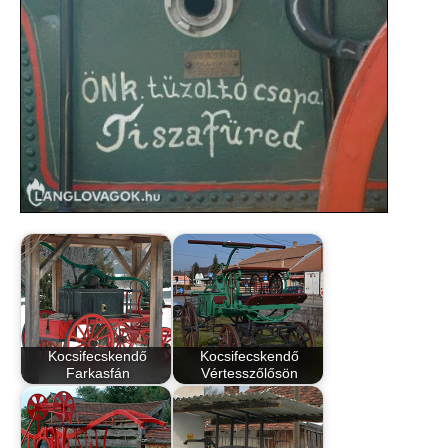
Kocsifecskendő
Kocsifecskendő
Farkasfán
Vértesszőlősön