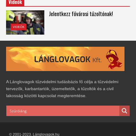
Videók
Jelentkezz fővárosi tűzoltónak!
VIDEÓK
A Lánglovagok tűzvédelmi tudásbázis fő célja a tűzvédelmi
tervezők, karbantartók, üzemeltetők, a tűzoltók és a civil
lakosság közötti kapcsolat megteremtése.
© 2001-2023. Lánglovagok.hu