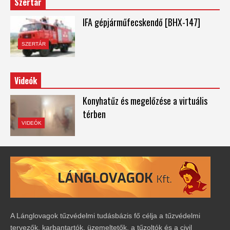
Szertár
IFA gépjárműfecskendő [BHX-147]
SZERTÁR
Videók
Konyhatűz és megelőzése a virtuális
térben
VIDEÓK
A Lánglovagok tűzvédelmi tudásbázis fő célja a tűzvédelmi
tervezők, karbantartók, üzemeltetők, a tűzoltók és a civil