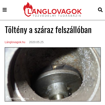
Töltény a száraz felszállóban
Lánglovagok.hu
2020.05.25.