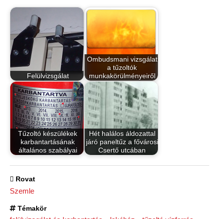
Ombudsmani vizsgálat
a tűzoltók
Felülvizsgálat
munkakörülményeiről
Tűzoltó készülékek
Hét halálos áldozattal
karbantartásának
járó paneltűz a fővárosi
általános szabályai
Csertő utcában
Rovat
Szemle
Témakör