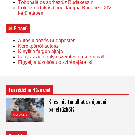
Többhalálos sorháztűz Budakeszin
Földszinti lakás borult lángba Budapest XIV.
kerületében
E-tanú
Autós üldözés Budapesten
Kerékpárról autóra
Kinyílt a furgon ajtaja
Irány az autópálya szembe forgalommal!
Figyelj a tűzoltóautó szirénájára is!
Tűzvédelmi Házirend
Ki és mit tanulhat az újbudai
paneltűzből?
AKTUÁLIS