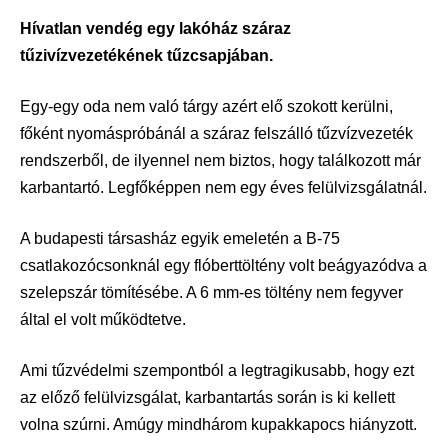
Hívatlan vendég egy lakóház száraz
tűzivízvezetékének tűzcsapjában.
Egy-egy oda nem való tárgy azért elő szokott kerülni,
főként nyomáspróbánál a száraz felszálló tűzvízvezeték
rendszerből, de ilyennel nem biztos, hogy találkozott már
karbantartó. Legfőképpen nem egy éves felülvizsgálatnál.
A budapesti társasház egyik emeletén a B-75
csatlakozócsonknál egy flóberttöltény volt beágyazódva a
szelepszár tömítésébe. A 6 mm-es töltény nem fegyver
által el volt működtetve.
Ami tűzvédelmi szempontból a legtragikusabb, hogy ezt
az előző felülvizsgálat, karbantartás során is ki kellett
volna szúrni. Amúgy mindhárom kupakkapocs hiányzott.