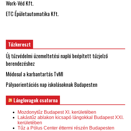
Work-Véd Kft.
ETC Épületautomatika Kft.
Tűzkereszt
Új tűzvédelmi üzemeltetési napló beépített tűzjelző
berendezéshez
Módosul a karbantartás TvMI
Pályaorientációs nap iskolásoknak Budapesten
Lánglovagok csatorna
Mozdonytűz Budapest XI. kerületében
Lakástűz ablakon kicsapó lángokkal Budapest XXI.
kerületében
Tűz a Pólus Center éttermi részén Budapesten