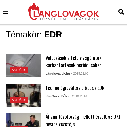
Témakör:
EDR
Változások a felülvizsgálatok,
karbantartások periódusában
AKTUÁLIS
Lánglovagok.hu
- 2025.01.08.
Technológiaváltás előtt az EDR
Kis-Guczi Péter
- 2018.11.16.
AKTUÁLIS
Állami tűzoltóság mellett érvelt az OKF
hivatalvezetője