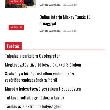
AKTUÁLIS
Lánglovagok.hu
- 2010.12.10.
Online interjú Miskey Tamás tű.
őrnaggyal
AKTUÁLIS
Lánglovagok.hu
- 2010.04.16.
Futótűz
Talpalás a parkolóra Gazdagréten
Megtévesztés tűzoltó készülékekkel Siófokon
Szabvány a hő- és füst elleni védelem kézi
vezérlőberendezésének színéről
Marad a balesetveszélyes rakpart Budapesten
Túl közel voltak egymáshoz a kazlak
Tárolás az elektromos helyiségben