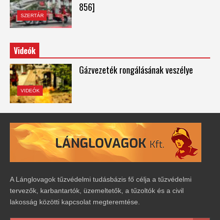
856]
SZERTÁR
Videók
Gázvezeték rongálásának veszélye
VIDEÓK
A Lánglovagok tűzvédelmi tudásbázis fő célja a tűzvédelmi
tervezők, karbantartók, üzemeltetők, a tűzoltók és a civil
lakosság közötti kapcsolat megteremtése.