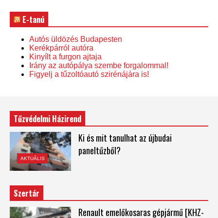
E-tanú
Autós üldözés Budapesten
Kerékpárról autóra
Kinyílt a furgon ajtaja
Irány az autópálya szembe forgalommal!
Figyelj a tűzoltóautó szirénájára is!
Tűzvédelmi Házirend
Ki és mit tanulhat az újbudai
paneltűzből?
AKTUÁLIS
Szertár
Renault emelőkosaras gépjármű [KHZ-