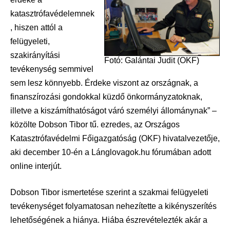
katasztrófavédelemnek
, hiszen attól a
felügyeleti,
szakirányítási
Fotó: Galántai Judit (OKF)
tevékenység semmivel
sem lesz könnyebb. Érdeke viszont az országnak, a
finanszírozási gondokkal küzdő önkormányzatoknak,
illetve a kiszámíthatóságot váró személyi állománynak” –
közölte Dobson Tibor tű. ezredes, az Országos
Katasztrófavédelmi Főigazgatóság (OKF) hivatalvezetője,
aki december 10-én a Lánglovagok.hu fórumában adott
online interjút.
Dobson Tibor ismertetése szerint a szakmai felügyeleti
tevékenységet folyamatosan nehezítette a kikényszerítés
lehetőségének a hiánya. Hiába észrevételezték akár a