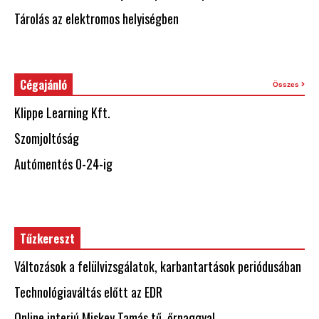
Tárolás az elektromos helyiségben
Cégajánló
Összes
Klippe Learning Kft.
Szomjoltóság
Autómentés 0-24-ig
Tűzkereszt
Változások a felülvizsgálatok, karbantartások periódusában
Technológiaváltás előtt az EDR
Online interjú Miskey Tamás tű. őrnaggyal