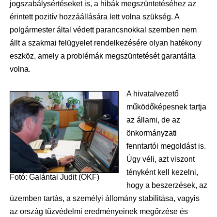
jogszabálysértéseket is, a hibák megszüntetéséhez az
érintett pozitív hozzáállására lett volna szükség. A
polgármester által védett parancsnokkal szemben nem
állt a szakmai felügyelet rendelkezésére olyan hatékony
eszköz, amely a problémák megszüntetését garantálta
volna.
A hivatalvezető
működőképesnek tartja
az állami, de az
önkormányzati
fenntartói megoldást is.
Úgy véli, azt viszont
tényként kell kezelni,
Fotó: Galántai Judit (OKF)
hogy a beszerzések, az
üzemben tartás, a személyi állomány stabilitása, vagyis
az ország tűzvédelmi eredményeinek megőrzése és