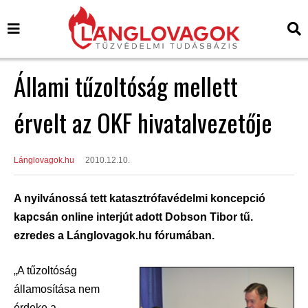
Állami tűzoltóság mellett
érvelt az OKF hivatalvezetője
Lánglovagok.hu
2010.12.10.
A nyilvánossá tett katasztrófavédelmi koncepció
kapcsán online interjút adott Dobson Tibor tű.
ezredes a Lánglovagok.hu fórumában.
„A tűzoltóság
államosítása nem
érdeke a