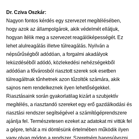
Dr. Cziva Oszkár:
Nagyon fontos kérdés egy szervezet megítélésében,
hogy azok az állampolgárok, akik védelmét ellátjuk,
hogyan ítélik meg a szervezet reagálóképességét. Ez
lehet alulreagálás illetve túlreagálás. Nyilván a
népsűrűségből adódóan, a forgalmi akadályok
leküzdéséből adódó, közlekedési nehézségekből
adódóan a fővárosból riasztott szerek sok esetben
túlreagáltnak tűnhetnek azon tűzoltók számára, akik
sajnos nem rendelkeznek ilyen lehetőségekkel.
Riasztásaink során gyakorlatilag kizárt a szubjektív
megítélés, a riasztandó szereket egy erő gazdálkodási és
riasztási rendszer segítségével a számítógéprendszere
ajánlja fel. Természetesen ezeket az adatokat mi vittük fel
a gépre, tehát a mi döntésünk értelmében működik ilyen
vagy olyan módon a rendszer. Szeretném hangsúlyozni,