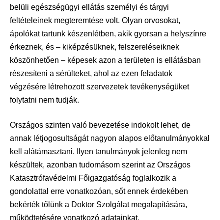
belüli egészségügyi ellátás személyi és tárgyi
feltételeinek megteremtése volt. Olyan orvosokat,
ápolókat tartunk készenlétben, akik gyorsan a helyszínre
érkeznek, és – kiképzésüknek, felszereléseiknek
köszönhetően – képesek azon a területen is ellátásban
részesíteni a sérülteket, ahol az ezen feladatok
végzésére létrehozott szervezetek tevékenységüket
folytatni nem tudják.
Országos szinten való bevezetése indokolt lehet, de
annak létjogosultságát nagyon alapos előtanulmányokkal
kell alátámasztani. Ilyen tanulmányok jelenleg nem
készültek, azonban tudomásom szerint az Országos
Katasztrófavédelmi Főigazgatóság foglalkozik a
gondolattal erre vonatkozóan, sőt ennek érdekében
bekérték tőlünk a Doktor Szolgálat megalapítására,
működtetésére vonatkozó adatainkat.