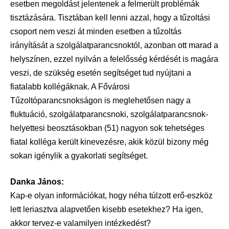
esetben megoldást jelentenek a felmerült problémák
tisztázására. Tisztában kell lenni azzal, hogy a tűzoltási
csoport nem veszi át minden esetben a tűzoltás
irányítását a szolgálatparancsnoktól, azonban ott marad a
helyszínen, ezzel nyilván a felelősség kérdését is magára
veszi, de szükség esetén segítséget tud nyújtani a
fiatalabb kollégáknak. A Fővárosi
Tűzoltóparancsnokságon is meglehetősen nagy a
fluktuáció, szolgálatparancsnoki, szolgálatparancsnok-
helyettesi beosztásokban (51) nagyon sok tehetséges
fiatal kolléga került kinevezésre, akik közül bizony még
sokan igénylik a gyakorlati segítséget.
Danka János:
Kap-e olyan információkat, hogy néha túlzott erő-eszköz
lett leriasztva alapvetően kisebb esetekhez? Ha igen,
akkor tervez-e valamilyen intézkedést?