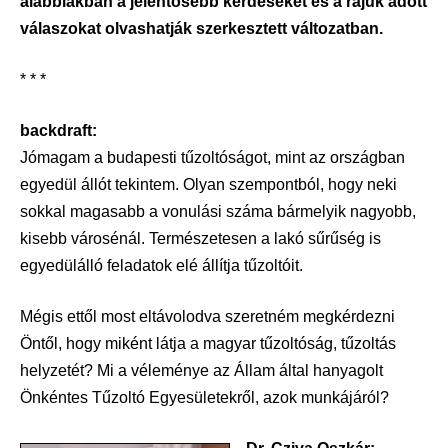
alábbiakban a jelentősebb kérdéseket és a rájuk adott
válaszokat olvashatják szerkesztett változatban.
* * *
backdraft:
Jómagam a budapesti tűzoltóságot, mint az országban
egyedül állót tekintem. Olyan szempontból, hogy neki
sokkal magasabb a vonulási száma bármelyik nagyobb,
kisebb városénál. Természetesen a lakó sűrűség is
egyedülálló feladatok elé állítja tűzoltóit.
Mégis ettől most eltávolodva szeretném megkérdezni
Öntől, hogy miként látja a magyar tűzoltóság, tűzoltás
helyzetét? Mi a véleménye az Állam által hanyagolt
Önkéntes Tűzoltó Egyesületekről, azok munkájáról?