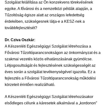
Szolgálat felállítása az Ön konzekvens törekvésének
egyike. A fővárosi és a nemzetközi példák alapján, a
Tűzoltóság égisze alatt az országos lefedettség
érdekében, szükségesnek látja-e a KESZ-nek a
továbbfejlesztését?
Dr. Cziva Oszkár:
A Készenléti Egészségügyi Szolgálat létrehozása a
Fővárosi Tűzoltóparancsnokságon az önkormányzat és a
szakmai vezetés közös elhatározásának gyümölcse.
Létjogosultságát és fejlesztésének szükségességét az
éves során a szolgálat tevékenységével igazolta. Ez a
fejlesztés a Fővárosi Tűzoltóparancsnokság működési
körzeteit érintően realizálható.
A Készenléti Egészségügyi Szolgálat létrehozásakor
elsődleges célunk a káresetek alkalmával a „kordonon”