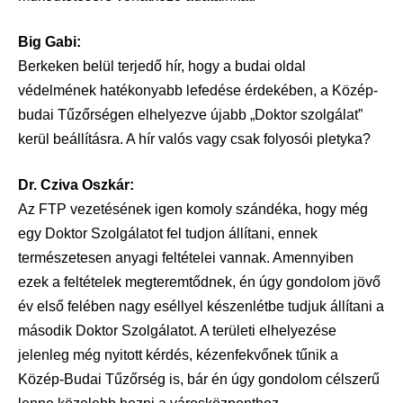
Big Gabi:
Berkeken belül terjedő hír, hogy a budai oldal
védelmének hatékonyabb lefedése érdekében, a Közép-
budai Tűzőrségen elhelyezve újabb „Doktor szolgálat”
kerül beállításra. A hír valós vagy csak folyosói pletyka?
Dr. Cziva Oszkár:
Az FTP vezetésének igen komoly szándéka, hogy még
egy Doktor Szolgálatot fel tudjon állítani, ennek
természetesen anyagi feltételei vannak. Amennyiben
ezek a feltételek megteremtődnek, én úgy gondolom jövő
év első felében nagy eséllyel készenlétbe tudjuk állítani a
második Doktor Szolgálatot. A területi elhelyezése
jelenleg még nyitott kérdés, kézenfekvőnek tűnik a
Közép-Budai Tűzőrség is, bár én úgy gondolom célszerű