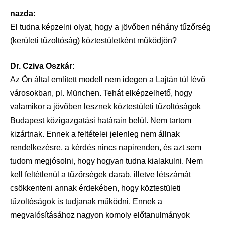
nazda:
El tudna képzelni olyat, hogy a jövőben néhány tűzőrség
(kerületi tűzoltóság) köztestületként működjön?
Dr. Cziva Oszkár:
Az Ön által említett modell nem idegen a Lajtán túl lévő
városokban, pl. München. Tehát elképzelhető, hogy
valamikor a jövőben lesznek köztestületi tűzoltóságok
Budapest közigazgatási határain belül. Nem tartom
kizártnak. Ennek a feltételei jelenleg nem állnak
rendelkezésre, a kérdés nincs napirenden, és azt sem
tudom megjósolni, hogy hogyan tudna kialakulni. Nem
kell feltétlenül a tűzőrségek darab, illetve létszámát
csökkenteni annak érdekében, hogy köztestületi
tűzoltóságok is tudjanak működni. Ennek a
megvalósításához nagyon komoly előtanulmányok