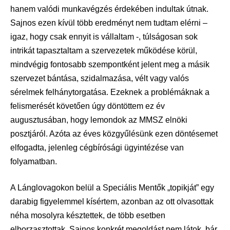
hanem valódi munkavégzés érdekében indultak útnak.
Sajnos ezen kívül több eredményt nem tudtam elérni –
igaz, hogy csak ennyit is vállaltam -, túlságosan sok
intrikát tapasztaltam a szervezetek működése körül,
mindvégig fontosabb szempontként jelent meg a másik
szervezet bántása, szidalmazása, vélt vagy valós
sérelmek felhánytorgatása. Ezeknek a problémáknak a
felismerését követően úgy döntöttem ez év
augusztusában, hogy lemondok az MMSZ elnöki
posztjáról. Azóta az éves közgyűlésünk ezen döntésemet
elfogadta, jelenleg cégbírósági ügyintézése van
folyamatban.
A Lánglovagokon belül a Speciális Mentők „topikját” egy
darabig figyelemmel kísértem, azonban az ott olvasottak
néha mosolyra késztettek, de több esetben
elborzasztottak. Sajnos konkrét megoldást nem látok, bár