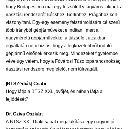
hogy Budapest ma már egy túlzsúfolt világváros, akinek a
riasztási rendszerét Bécshez, Berlinhez, Prágához kell
viszonyítani. Egy-egy esemény felszámolására célszerű
több irányból gépjárműveket elindítani, mert a
nagyméretű gépjárművekkel a túlzsúfolt utcákban
egyáltalán nem biztos, hogy a legközelebbről induló
gépjármű elsőnek érkezik meg. Mindezeket figyelembe
véve úgy vélem, hogy a Fővárosi Tűzoltóparancsnokság
riasztási rendszere megfelelő, nem túlreagált.
|BTSZ^diák| Csabi:
Hogy látja a BTSZ XXI. jövőjét, és miben látja a
fejlődését?
Dr. Cziva Oszkár:
A BTSZ XXI. Diákcsapat megalakítása egy nagyon jó