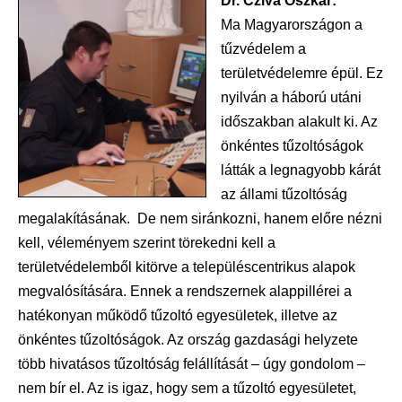
Dr. Cziva Oszkár:
Ma Magyarországon a
tűzvédelem a
területvédelemre épül. Ez
nyilván a háború utáni
időszakban alakult ki. Az
önkéntes tűzoltóságok
látták a legnagyobb kárát
az állami tűzoltóság
megalakításának. De nem siránkozni, hanem előre nézni
kell, véleményem szerint törekedni kell a
területvédelemből kitörve a településcentrikus alapok
megvalósítására. Ennek a rendszernek alappillérei a
hatékonyan működő tűzoltó egyesületek, illetve az
önkéntes tűzoltóságok. Az ország gazdasági helyzete
több hivatásos tűzoltóság felállítását – úgy gondolom –
nem bír el. Az is igaz, hogy sem a tűzoltó egyesületet,