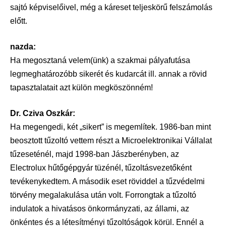
sajtó képviselőivel, még a káreset teljeskörű felszámolás
előtt.
nazda:
Ha megosztaná velem(ünk) a szakmai pályafutása
legmeghatározóbb sikerét és kudarcát ill. annak a rövid
tapasztalatait azt külön megköszönném!
Dr. Cziva Oszkár:
Ha megengedi, két „sikert” is megemlítek. 1986-ban mint
beosztott tűzoltó vettem részt a Microelektronikai Vállalat
tűzeseténél, majd 1998-ban Jászberényben, az
Electrolux hűtőgépgyár tüzénél, tűzoltásvezetőként
tevékenykedtem. A második eset röviddel a tűzvédelmi
törvény megalakulása után volt. Forrongtak a tűzoltó
indulatok a hivatásos önkormányzati, az állami, az
önkéntes és a létesítményi tűzoltóságok körül. Ennél a