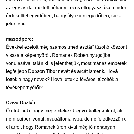
az egy asztal mellett néhány fröccs elfogyasztása minden
érdekelttel egyidőben, hangsúlyozom egyidőben, sokat
jelentene.
masodperc:
Évekkel ezelőtt még számos „médiasztár” tűzoltó köszönt
vissza a képernyőről. Romanek Róbert nyugdíjba
vonulásával talán ki is jelenthetjük, most már az emberek
legfeljebb Dobson Tibor nevét és arcát ismerik. Hová
lettek a nagy nevek? Hová lettek a fővárosi tűzoltók a
tévéképernyőről?
Cziva Oszkár:
Örülök neki, hogy megemlékezik egyik kollégánkról, aki
nemrégiben vonult nyugállományba, de ne feledkezzünk
el arról, hogy Romanek úron kívül még jó néhányan