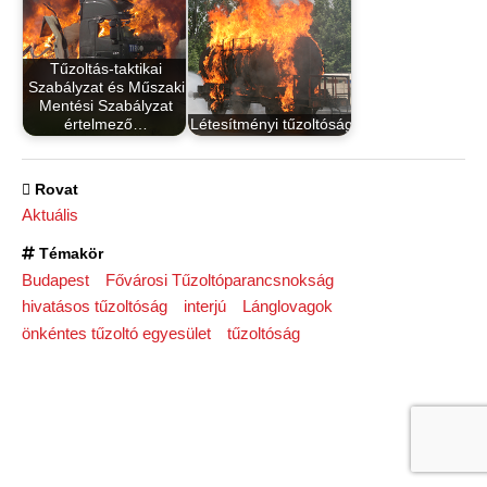
Tűzoltás-taktikai
Szabályzat és Műszaki
Mentési Szabályzat
értelmező…
Létesítményi tűzoltóság
Rovat
Aktuális
Témakör
Budapest
Fővárosi Tűzoltóparancsnokság
hivatásos tűzoltóság
interjú
Lánglovagok
önkéntes tűzoltó egyesület
tűzoltóság