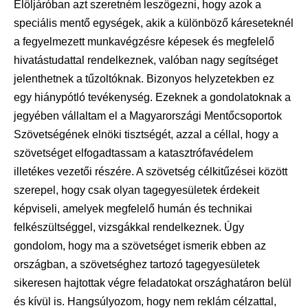
Elöljáróban azt szeretném leszögezni, hogy azok a
speciális mentő egységek, akik a különböző káreseteknél
a fegyelmezett munkavégzésre képesek és megfelelő
hivatástudattal rendelkeznek, valóban nagy segítséget
jelenthetnek a tűzoltóknak. Bizonyos helyzetekben ez
egy hiánypótló tevékenység. Ezeknek a gondolatoknak a
jegyében vállaltam el a Magyarországi Mentőcsoportok
Szövetségének elnöki tisztségét, azzal a céllal, hogy a
szövetséget elfogadtassam a katasztrófavédelem
illetékes vezetői részére. A szövetség célkitűzései között
szerepel, hogy csak olyan tagegyesületek érdekeit
képviseli, amelyek megfelelő humán és technikai
felkészültséggel, vizsgákkal rendelkeznek. Úgy
gondolom, hogy ma a szövetséget ismerik ebben az
országban, a szövetséghez tartozó tagegyesületek
sikeresen hajtottak végre feladatokat országhatáron belül
és kívül is. Hangsúlyozom, hogy nem reklám célzattal,