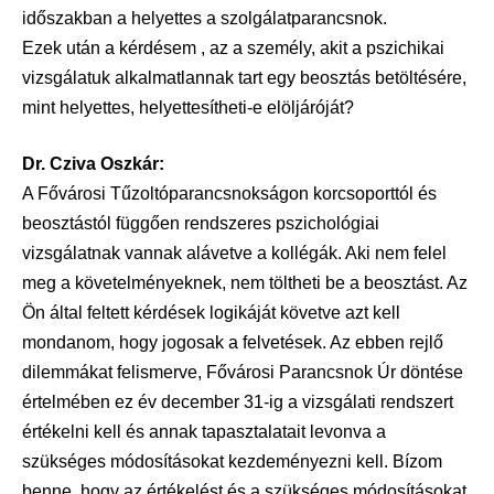
időszakban a helyettes a szolgálatparancsnok.
Ezek után a kérdésem , az a személy, akit a pszichikai
vizsgálatuk alkalmatlannak tart egy beosztás betöltésére,
mint helyettes, helyettesítheti-e elöljáróját?
Dr. Cziva Oszkár:
A Fővárosi Tűzoltóparancsnokságon korcsoporttól és
beosztástól függően rendszeres pszichológiai
vizsgálatnak vannak alávetve a kollégák. Aki nem felel
meg a követelményeknek, nem töltheti be a beosztást. Az
Ön által feltett kérdések logikáját követve azt kell
mondanom, hogy jogosak a felvetések. Az ebben rejlő
dilemmákat felismerve, Fővárosi Parancsnok Úr döntése
értelmében ez év december 31-ig a vizsgálati rendszert
értékelni kell és annak tapasztalatait levonva a
szükséges módosításokat kezdeményezni kell. Bízom
benne, hogy az értékelést és a szükséges módosításokat