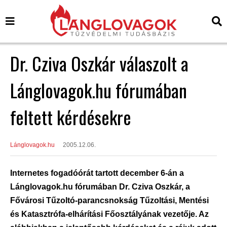
Dr. Cziva Oszkár válaszolt a
Lánglovagok.hu fórumában
feltett kérdésekre
Lánglovagok.hu
2005.12.06.
Internetes fogadóórát tartott december 6-án a
Lánglovagok.hu fórumában Dr. Cziva Oszkár, a
Fővárosi Tűzoltó-parancsnokság Tűzoltási, Mentési
és Katasztrófa-elhárítási Főosztályának vezetője. Az