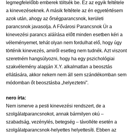
legmegfelelőbb emberek töltsék be. Ez az egyik feltétele
a kinevezéseknek. A másik feltétele az én egyetértésem
azok után, ahogy az őrségparancsnok, kerületi
parancsnok javasolja. A Fővárosi Parancsnok Úr a
kinevezési parancs aláírása előtt minden esetben kéri a
véleményemet, tehát olyan nem fordulhat elő, hogy úgy
történik kinevezés, amiről esetleg nem tudnék. Azt viszont
szeretném hangsúlyozni, hogy ha egy pszichológiai
szakvélemény alapján X.Y. alkalmatlan a beosztás
ellátására, akkor nekem nem áll sem szándékomban sem
módomban őt beosztásba „helyeztetni”.
nero írta:
Nem ismerve a pesti kinevezési rendszert, de a
szolgálatparancsnokot, annak bármilyen okú –
szabadság, vezénylés, betegség – távolléte esetén a
szolgálatparancsnok-helyettes helyettesíti. Ebben az