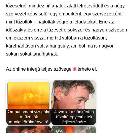
tűzesetnél mindez pillanatok alatt félretevődött és a négy
szervezet képviselői egy emberként, egy szervezetként –
mint tűzoltók – hajtották végre a feladatokat. Erre az
időszakra és erre a tűzesetre sokszor és nagyon szívesen
emlékszem vissza, mert itt valóban a tűzoltáson,
kárelhárításon volt a hangsúly, amiből ma is nagyon
sokan sokat tanulhatnak.
Az online interjú teljes szövege
itt
érhető el.
Ombudsmani vizsgálat
Javaslat az önkéntes
a tűzoltók
tűzoltó egyesületek
munkakörülményeiről
fejlesztésére