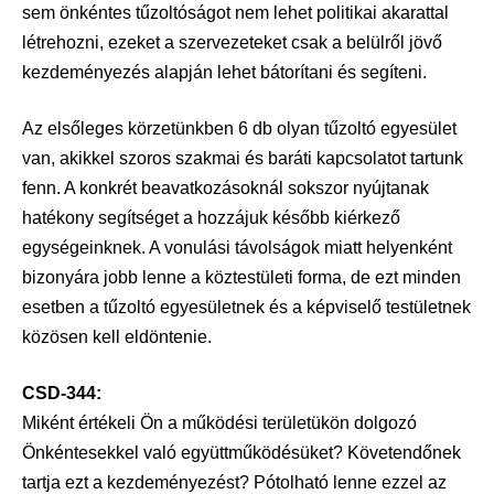
sem önkéntes tűzoltóságot nem lehet politikai akarattal
létrehozni, ezeket a szervezeteket csak a belülről jövő
kezdeményezés alapján lehet bátorítani és segíteni.
Az elsőleges körzetünkben 6 db olyan tűzoltó egyesület
van, akikkel szoros szakmai és baráti kapcsolatot tartunk
fenn. A konkrét beavatkozásoknál sokszor nyújtanak
hatékony segítséget a hozzájuk később kiérkező
egységeinknek. A vonulási távolságok miatt helyenként
bizonyára jobb lenne a köztestületi forma, de ezt minden
esetben a tűzoltó egyesületnek és a képviselő testületnek
közösen kell eldöntenie.
CSD-344:
Miként értékeli Ön a működési területükön dolgozó
Önkéntesekkel való együttműködésüket? Követendőnek
tartja ezt a kezdeményezést? Pótolható lenne ezzel az