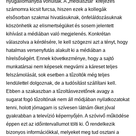
nyugállományba vonultak. A „médiasztár” kifejezés
számomra kicsit furcsa, hiszen ezek a kollegák
elsősorban szakmai hivatásuknak, önfeláldozásuknak
köszönhetik az elismertségüket és sosem jelentett
kihívást a médiában való megjelenés. Konkrétan
válaszolva a kérdésére, le kell szögezni azt a tényt, hogy
hatalmas versenyfutás alakult ki a médiában a
hírelsőségért. Ennek következménye, hogy a sajtó
munkatársai nem képesek megvárni a káreset teljes
felszámolását, sok esetben a tűzoltók még teljes
lendülettel dolgoznak, de a tudósítást szállítani kell.
Ebben a szakaszban a tűzoltásvezetőnek avagy a
sugarat fogó tűzoltónak nem áll módjában nyilatkozatokat
tenni, holott jómagam is szívesen látnám őket jóval
gyakrabban a televízió képernyőjén. A szóvivő működése
éppen ezt az időintervallumot tölti ki. Ő rendelkezik
bizonyos információkkal, melyeket meg tud osztani a