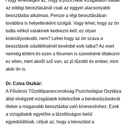
Hogy lehetséges az, hogy a pszichikai vizsgálaton valaki
az eddigi beosztásánál csak az eggyel alacsonyabb
beosztásba alkalmas. Persze a régi beosztásában
továbbra is helyettesként szolgál. Vagy lehet, hogy az ön
tudta nélkül valakinek kedvezni kell, ez olyan
kiskirályoskodó, nem? Lehet hogy az ön szava a
beosztások odaítélésénél kevésbé esik latba? Az eset
nemrég történt és ezen a fórumon is szeretnénk tiltakozni
ez ellen, mert akiről sző van, az jó tűzoltó és ember, mint
akár ön is.
Dr. Cziva Oszkár:
A Fővárosi Tűzoltóparancsnokság Pszichológiai Osztálya
által elvégzett vizsgálatok kötelezőek a beiskolázásoknál
illetve a magasabb beosztásba való kinevezéshez. Ezek
a vizsgálatok egyelőre a tűzoltóságon belül
egyedülállóak, céljuk az, hogy a beosztást a