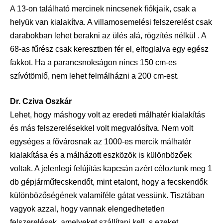
A 13-on található mercinek nincsenek fiókjaik, csak a
helyük van kialakítva. A villamosemelési felszerelést csak
darabokban lehet berakni az ülés alá, rögzítés nélkül . A
68-as fűrész csak keresztben fér el, elfoglalva egy egész
fakkot. Ha a parancsnokságon nincs 150 cm-es
szívótömlő, nem lehet felmálházni a 200 cm-est.
Dr. Cziva Oszkár
Lehet, hogy máshogy volt az eredeti málhatér kialakítás
és más felszerelésekkel volt megvalósítva. Nem volt
egységes a fővárosnak az 1000-es mercik málhatér
kialakítása és a málházott eszközök is különbözőek
voltak. A jelenlegi felújítás kapcsán azért céloztunk meg 1
db gépjárműfecskendőt, mint etalont, hogy a fecskendők
különbözőségének valamiféle gátat vessünk. Tisztában
vagyok azzal, hogy vannak elengedhetetlen
felszerelések, amelyeket szállítani kell, s ezeket