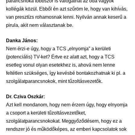
parancsnoka többször is válogathat az oda vágyók
kollégák közül. Ebből én azt szűröm le, hogy van kihívás,
van presztízs rohamosnak lenni. Nyilván annak keserű a
pirula, akit nem választanak be.
Danka János:
Nem érzi-e úgy, hogy a TCS „elnyomja” a kerületi
(potenciális) TV-ket? Értve ez alatt azt, hogy a TCS
esetleg vonul olyan esetekhez is, ahová nem lenne
feltétlen szükséges, így kevésbé bontakozhatnak ki pl. a
szolgálatparancsnokok, mint tűzoltásvezetők.
Dr. Cziva Oszkár:
Azt kell mondanom, hogy nem érzem úgy, hogy elnyomja
a csoport a kerületi tűzoltásvezetőket,
szolgálatparancsnokokat. Meggyőződésem, hogy ez a
rendszer jó és működőképes, az emberi kapcsolatok sok