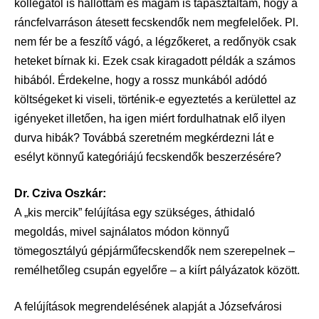
kollégától is hallottam és magam is tapasztaltam, hogy a
ráncfelvarráson átesett fecskendők nem megfelelőek. Pl.
nem fér be a feszítő vágó, a légzőkeret, a redőnyök csak
heteket bírnak ki. Ezek csak kiragadott példák a számos
hibából. Érdekelne, hogy a rossz munkából adódó
költségeket ki viseli, történik-e egyeztetés a kerülettel az
igényeket illetően, ha igen miért fordulhatnak elő ilyen
durva hibák? Továbbá szeretném megkérdezni lát e
esélyt könnyű kategóriájú fecskendők beszerzésére?
Dr. Cziva Oszkár:
A „kis mercik” felújítása egy szükséges, áthidaló
megoldás, mivel sajnálatos módon könnyű
tömegosztályú gépjárműfecskendők nem szerepelnek –
remélhetőleg csupán egyelőre – a kiírt pályázatok között.
A felújítások megrendelésének alapját a Józsefvárosi