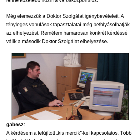
lenne közelebb hozni a városközponthoz.
Még elemezzük a Doktor Szolgálat igénybevételeit. A
tényleges vonulások tapasztalatai még befolyásolhatják
az elhelyezést. Remélem hamarosan konkrét kérdéssé
válik a második Doktor Szolgálat elhelyezése.
gabesz:
A kérdésem a felújított „kis mercik”-kel kapcsolatos. Több