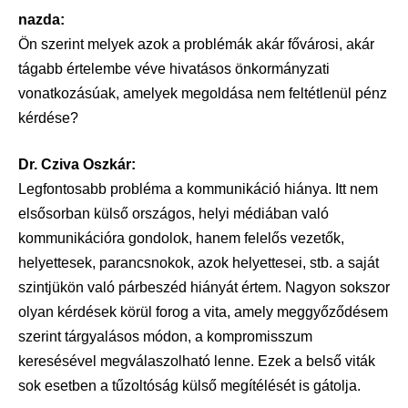
nazda:
Ön szerint melyek azok a problémák akár fővárosi, akár
tágabb értelembe véve hivatásos önkormányzati
vonatkozásúak, amelyek megoldása nem feltétlenül pénz
kérdése?
Dr. Cziva Oszkár:
Legfontosabb probléma a kommunikáció hiánya. Itt nem
elsősorban külső országos, helyi médiában való
kommunikációra gondolok, hanem felelős vezetők,
helyettesek, parancsnokok, azok helyettesei, stb. a saját
szintjükön való párbeszéd hiányát értem. Nagyon sokszor
olyan kérdések körül forog a vita, amely meggyőződésem
szerint tárgyalásos módon, a kompromisszum
keresésével megválaszolható lenne. Ezek a belső viták
sok esetben a tűzoltóság külső megítélését is gátolja.