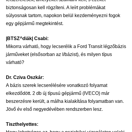
biztonságosan kell rögzíteni. A leírt problémákat
súlyosnak tartom, napokon belül kezdeményezni fogok
egy gépjármű megtekintést.
|BTSZ^diák| Csabi:
Mikorra várható, hogy lecserélik a Ford Transit légzőbázis
járműveket (elsősorban az I/bázist), és milyen típus
várható?
Dr. Cziva Oszkár:
A bázis szerek lecserélésére vonatkozó folyamat
elkezdődött. 2 db új típusú gépjármű (IVECO) már
beszerzésre került, a málha kialakítása folyamatban van.
Jövő év első negyedévében rendszerben lesz.
Tiszthelyettes: