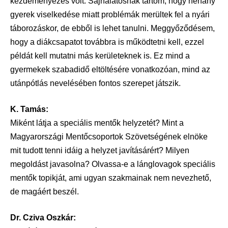
kezdeményezés volt. Sajnálatosnak tartom, hogy néhány
gyerek viselkedése miatt problémák merültek fel a nyári
táborozáskor, de ebből is lehet tanulni. Meggyőződésem,
hogy a diákcsapatot továbbra is működtetni kell, ezzel
példát kell mutatni más kerületeknek is. Ez mind a
gyermekek szabadidő eltöltésére vonatkozóan, mind az
utánpótlás nevelésében fontos szerepet játszik.
K. Tamás:
Miként látja a speciális mentők helyzetét? Mint a
Magyarországi Mentőcsoportok Szövetségének elnöke
mit tudott tenni idáig a helyzet javításárért? Milyen
megoldást javasolna? Olvassa-e a lánglovagok speciális
mentők topikját, ami ugyan szakmainak nem nevezhető,
de magáért beszél.
Dr. Cziva Oszkár: