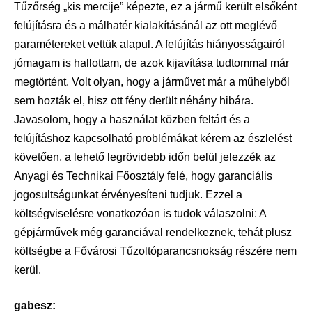
Tűzőrség „kis mercije” képezte, ez a jármű került elsőként
felújításra és a málhatér kialakításánál az ott meglévő
paramétereket vettük alapul. A felújítás hiányosságairól
jómagam is hallottam, de azok kijavítása tudtommal már
megtörtént. Volt olyan, hogy a járművet már a műhelyből
sem hozták el, hisz ott fény derült néhány hibára.
Javasolom, hogy a használat közben feltárt és a
felújításhoz kapcsolható problémákat kérem az észlelést
követően, a lehető legrövidebb időn belül jelezzék az
Anyagi és Technikai Főosztály felé, hogy garanciális
jogosultságunkat érvényesíteni tudjuk. Ezzel a
költségviselésre vonatkozóan is tudok válaszolni: A
gépjárművek még garanciával rendelkeznek, tehát plusz
költségbe a Fővárosi Tűzoltóparancsnokság részére nem
kerül.
gabesz: