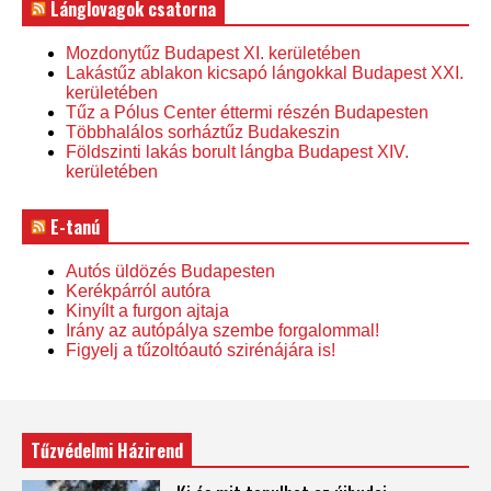
Lánglovagok csatorna
Mozdonytűz Budapest XI. kerületében
Lakástűz ablakon kicsapó lángokkal Budapest XXI.
kerületében
Tűz a Pólus Center éttermi részén Budapesten
Többhalálos sorháztűz Budakeszin
Földszinti lakás borult lángba Budapest XIV.
kerületében
E-tanú
Autós üldözés Budapesten
Kerékpárról autóra
Kinyílt a furgon ajtaja
Irány az autópálya szembe forgalommal!
Figyelj a tűzoltóautó szirénájára is!
Tűzvédelmi Házirend