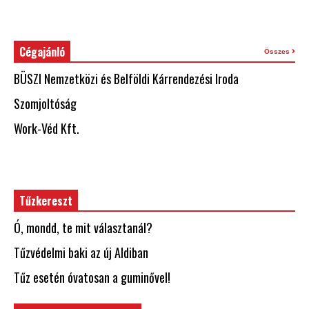
Cégajánló
Összes
BÜSZI Nemzetközi és Belföldi Kárrendezési Iroda
Szomjoltóság
Work-Véd Kft.
Tűzkereszt
Ó, mondd, te mit választanál?
Tűzvédelmi baki az új Aldiban
Tűz esetén óvatosan a guminővel!