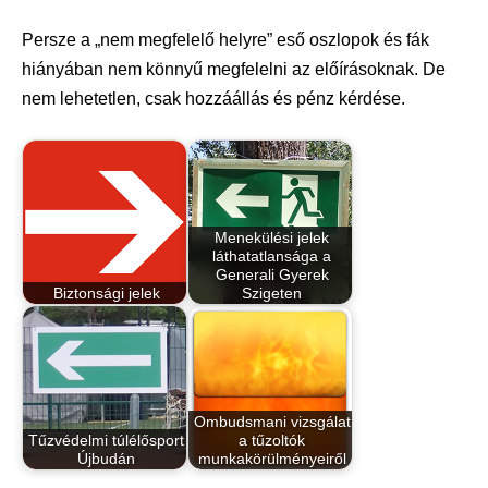
Persze a „nem megfelelő helyre” eső oszlopok és fák
hiányában nem könnyű megfelelni az előírásoknak. De
nem lehetetlen, csak hozzáállás és pénz kérdése.
Menekülési jelek
láthatatlansága a
Generali Gyerek
Biztonsági jelek
Szigeten
Ombudsmani vizsgálat
Tűzvédelmi túlélősport
a tűzoltók
Újbudán
munkakörülményeiről