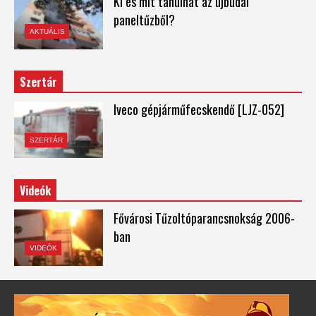
Ki és mit tanulhat az újbudai
paneltűzből?
AKTUÁLIS
Szertár
Iveco gépjárműfecskendő [LJZ-052]
SZERTÁR
Videók
Fővárosi Tűzoltóparancsnokság 2006-
ban
VIDEÓK