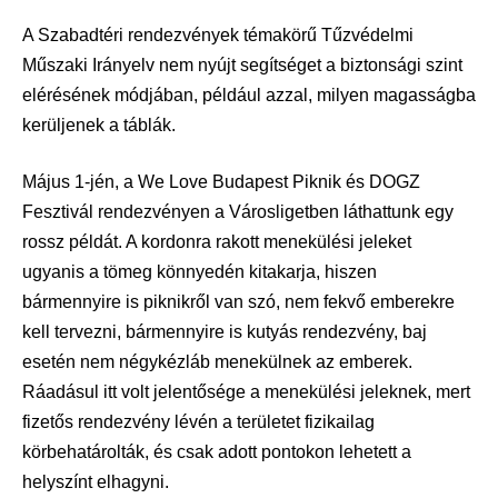
A Szabadtéri rendezvények témakörű Tűzvédelmi
Műszaki Irányelv nem nyújt segítséget a biztonsági szint
elérésének módjában, például azzal, milyen magasságba
kerüljenek a táblák.
Május 1-jén, a We Love Budapest Piknik és DOGZ
Fesztivál rendezvényen a Városligetben láthattunk egy
rossz példát. A kordonra rakott menekülési jeleket
ugyanis a tömeg könnyedén kitakarja, hiszen
bármennyire is piknikről van szó, nem fekvő emberekre
kell tervezni, bármennyire is kutyás rendezvény, baj
esetén nem négykézláb menekülnek az emberek.
Ráadásul itt volt jelentősége a menekülési jeleknek, mert
fizetős rendezvény lévén a területet fizikailag
körbehatárolták, és csak adott pontokon lehetett a
helyszínt elhagyni.