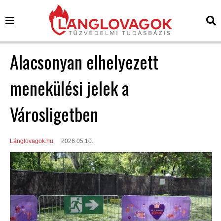
Alacsonyan elhelyezett
menekülési jelek a
Városligetben
Lánglovagok.hu
2026.05.10.