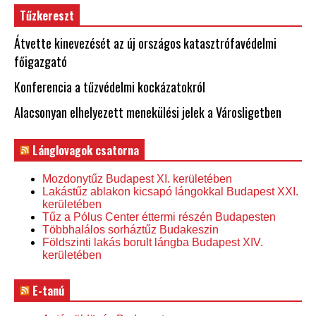
Tűzkereszt
Átvette kinevezését az új országos katasztrófavédelmi
főigazgató
Konferencia a tűzvédelmi kockázatokról
Alacsonyan elhelyezett menekülési jelek a Városligetben
Lánglovagok csatorna
Mozdonytűz Budapest XI. kerületében
Lakástűz ablakon kicsapó lángokkal Budapest XXI.
kerületében
Tűz a Pólus Center éttermi részén Budapesten
Többhalálos sorháztűz Budakeszin
Földszinti lakás borult lángba Budapest XIV.
kerületében
E-tanú