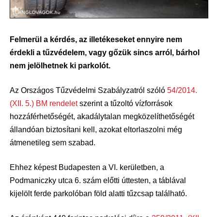
Felmerül a kérdés, az illetékeseket ennyire nem
érdekli a tűzvédelem, vagy gőzük sincs arról, bárhol
nem jelölhetnek ki parkolót.
Az Országos Tűzvédelmi Szabályzatról szóló
54/2014.
(XII. 5.) BM rendelet
szerint a tűzoltó vízforrások
hozzáférhetőségét, akadálytalan megközelíthetőségét
állandóan biztosítani kell, azokat eltorlaszolni még
átmenetileg sem szabad.
Ehhez képest Budapesten a VI. kerületben, a
Podmaniczky utca 6. szám előtti úttesten, a táblával
kijelölt ferde parkolóban föld alatti tűzcsap található.