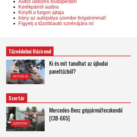
Autós üldözés Budapesten
Kerékpárról autóra
Kinyílt a furgon ajtaja
Irány az autópálya szembe forgalommal!
Figyelj a tűzoltóautó szirénájára is!
Tűzvédelmi Házirend
Ki és mit tanulhat az újbudai
paneltűzből?
AKTUÁLIS
Szertár
Mercedes-Benz gépjárműfecskendő
[CIB-665]
SZERTÁR