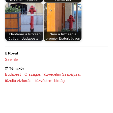
Planténer a tűzcsap
Nem a tűzcsap a
útjában Budapesten
premier Biatorbágyon
Rovat
Szemle
Témakör
Budapest
Országos Tűzvédelmi Szabályzat
tűzoltó vízforrás
tűzvédelmi bírság