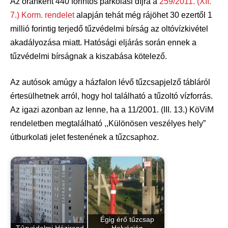
Az óránként 440 forintos parkolási díjra a
259/2011. (XII.
7.) Korm. rendelet
alapján tehát még rájöhet 30 ezertől 1
millió forintig terjedő tűzvédelmi bírság az oltóvízkivétel
akadályozása miatt. Hatósági eljárás során ennek a
tűzvédelmi bírságnak a kiszabása kötelező.
Az autósok amúgy a házfalon lévő tűzcsapjelző tábláról
értesülhetnek arról, hogy hol található a tűzoltó vízforrás.
Az igazi azonban az lenne, ha a 11/2001. (III. 13.) KöViM
rendeletben megtalálható ,,Különösen veszélyes hely”
útburkolati jelet festenének a tűzcsaphoz.
Égig érő tűzcsap
Tűzvédelmi Házirend
Helvécián