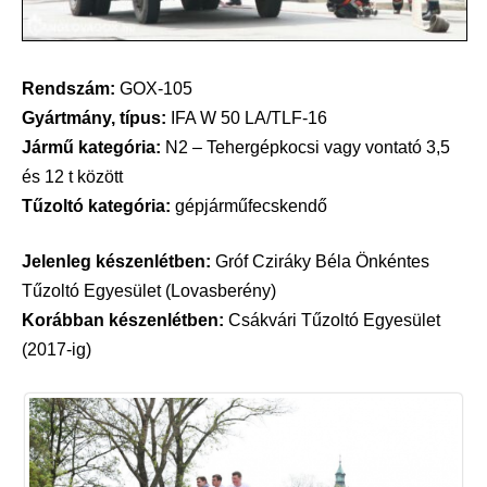
Rendszám:
GOX-105
Gyártmány, típus:
IFA W 50 LA/TLF-16
Jármű kategória:
N2 – Tehergépkocsi vagy vontató 3,5
és 12 t között
Tűzoltó kategória:
gépjárműfecskendő
Jelenleg készenlétben:
Gróf Cziráky Béla Önkéntes
Tűzoltó Egyesület (Lovasberény)
Korábban készenlétben:
Csákvári Tűzoltó Egyesület
(2017-ig)