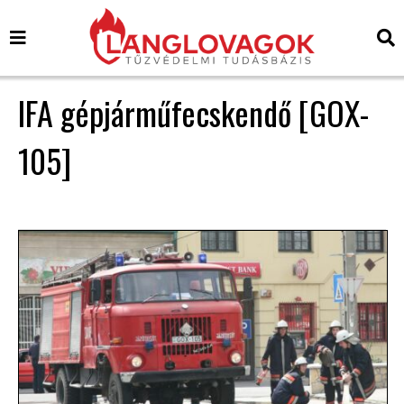
IFA gépjárműfecskendő [GOX-
105]