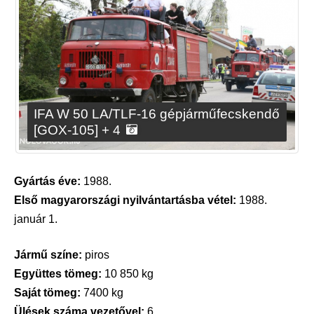
IFA W 50 LA/TLF-16 gépjárműfecskendő
[GOX-105] + 4
Gyártás éve:
1988.
Első magyarországi nyilvántartásba vétel:
1988.
január 1.
Jármű színe:
piros
Együttes tömeg:
10 850 kg
Saját tömeg:
7400 kg
Ülések száma vezetővel:
6