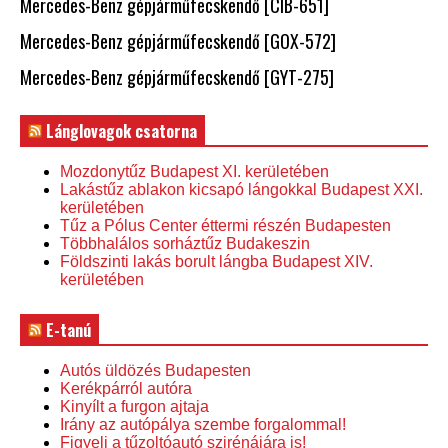
Mercedes-Benz gépjárműfecskendő [CIB-651]
Mercedes-Benz gépjárműfecskendő [GOX-572]
Mercedes-Benz gépjárműfecskendő [GYT-275]
Lánglovagok csatorna
Mozdonytűz Budapest XI. kerületében
Lakástűz ablakon kicsapó lángokkal Budapest XXI.
kerületében
Tűz a Pólus Center éttermi részén Budapesten
Többhalálos sorháztűz Budakeszin
Földszinti lakás borult lángba Budapest XIV.
kerületében
E-tanú
Autós üldözés Budapesten
Kerékpárról autóra
Kinyílt a furgon ajtaja
Irány az autópálya szembe forgalommal!
Figyelj a tűzoltóautó szirénájára is!