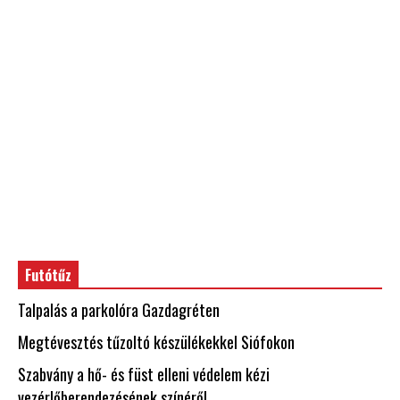
Futótűz
Talpalás a parkolóra Gazdagréten
Megtévesztés tűzoltó készülékekkel Siófokon
Szabvány a hő- és füst elleni védelem kézi
vezérlőberendezésének színéről