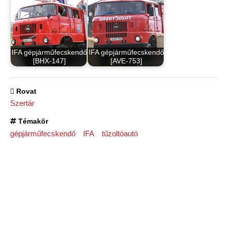
IFA gépjárműfecskendő
IFA gépjárműfecskendő
[BHX-147]
[AVE-753]
Rovat
Szertár
Témakör
gépjárműfecskendő
IFA
tűzoltóautó