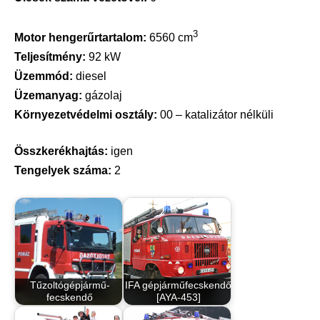
3
Motor hengerűrtartalom:
6560 cm
Teljesítmény:
92 kW
Üzemmód:
diesel
Üzemanyag:
gázolaj
Környezetvédelmi osztály:
00 – katalizátor nélküli
Összkerékhajtás:
igen
Tengelyek száma:
2
Tűzoltógépjármű-
IFA gépjárműfecskendő
fecskendő
[AYA-453]