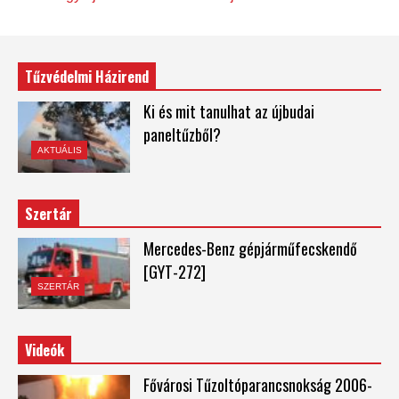
Tűzvédelmi Házirend
Ki és mit tanulhat az újbudai
paneltűzből?
AKTUÁLIS
Szertár
Mercedes-Benz gépjárműfecskendő
[GYT-272]
SZERTÁR
Videók
Fővárosi Tűzoltóparancsnokság 2006-