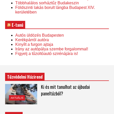
Többhalálos sorháztűz Budakeszin
Földszinti lakás borult lángba Budapest XIV.
kerületében
E-tanú
Autós üldözés Budapesten
Kerékpárról autóra
Kinyílt a furgon ajtaja
Irány az autópálya szembe forgalommal!
Figyelj a tűzoltóautó szirénájára is!
Tűzvédelmi Házirend
Ki és mit tanulhat az újbudai
paneltűzből?
AKTUÁLIS