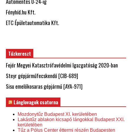
Autómentés 0-24-ig
Fényhíd.hu Kft.
ETC Épületautomatika Kft.
Tűzkereszt
Fejér Megyei Katasztrófavédelmi Igazgatóság 2020-ban
Steyr gépjárműfecskendő [CIB-689]
Sisu emelőkosaras gépjármű [AYA-971]
Lánglovagok csatorna
Mozdonytűz Budapest XI. kerületében
Lakástűz ablakon kicsapó lángokkal Budapest XXI.
kerületében
Tűz a Pólus Center éttermi részén Budapesten