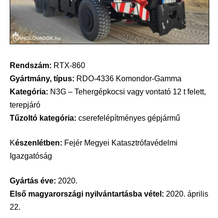
Rendszám:
RTX-860
Gyártmány, típus:
RDO-4336 Komondor-Gamma
Kategória:
N3G – Tehergépkocsi vagy vontató 12 t felett,
terepjáró
Tűzoltó kategória:
cserefelépítményes gépjármű
K
észenlétben:
Fejér Megyei Katasztrófavédelmi
Igazgatóság
Gyártás éve:
2020.
Első magyarországi nyilvántartásba vétel:
2020. április
22.