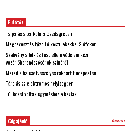
Futótűz
Talpalás a parkolóra Gazdagréten
Megtévesztés tűzoltó készülékekkel Siófokon
Szabvány a hő- és füst elleni védelem kézi
vezérlőberendezésének színéről
Marad a balesetveszélyes rakpart Budapesten
Tárolás az elektromos helyiségben
Túl közel voltak egymáshoz a kazlak
Cégajánló
Összes