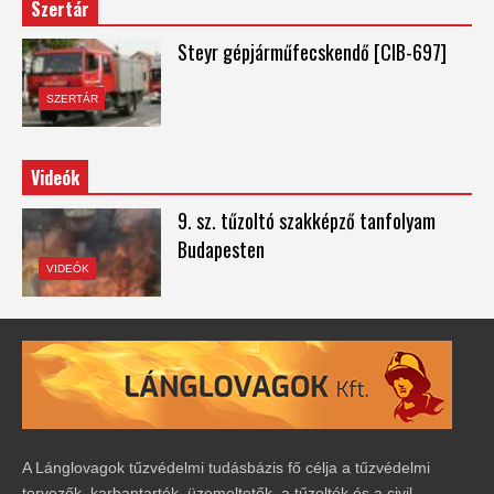
Szertár
Steyr gépjárműfecskendő [CIB-697]
SZERTÁR
Videók
9. sz. tűzoltó szakképző tanfolyam
Budapesten
VIDEÓK
A Lánglovagok tűzvédelmi tudásbázis fő célja a tűzvédelmi
tervezők, karbantartók, üzemeltetők, a tűzoltók és a civil