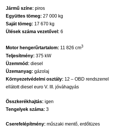
Jármű színe:
piros
Együttes tömeg:
27 000 kg
Saját tömeg:
17 670 kg
Ülések száma vezetővel:
6
3
Motor hengerűrtartalom:
11 826 cm
Teljesítmény:
375 kW
Üzemmód:
diesel
Üzemanyag:
gázolaj
Környezetvédelmi osztály:
12 – OBD rendszerrel
ellátott diesel euro V. III. jóváhagyás
Összkerékhajtás:
igen
Tengelyek száma:
3
Cserefelépítmény:
műszaki mentő, erdőtüzes