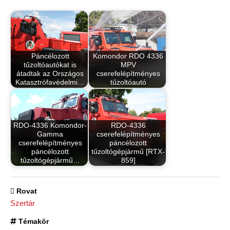
Páncélozott
Komondor RDO 4336
tűzoltóautókat is
MPV
átadtak az Országos
cserefelépítményes
Katasztrófavédelmi…
tűzoltóautó
RDO-4336 Komondor-
RDO-4336
Gamma
cserefelépítményes
cserefelépítményes
páncélozott
páncélozott
tűzoltógépjármű [RTX-
tűzoltógépjármű…
859]
Rovat
Szertár
Témakör