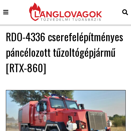
RDO-4336 cserefelépítményes
páncélozott tűzoltógépjármű
[RTX-860]