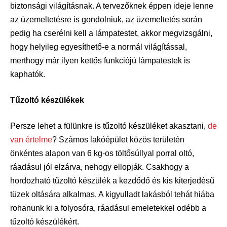
biztonsági világításnak. A tervezőknek éppen ideje lenne
az üzemeltetésre is gondolniuk, az üzemeltetés során
pedig ha cserélni kell a lámpatestet, akkor megvizsgálni,
hogy helyileg egyesíthető-e a normál világítással,
merthogy már ilyen kettős funkciójú lámpatestek is
kaphatók.
Tűzoltó készülékek
Persze lehet a fülünkre is tűzoltó készüléket akasztani,
de
van értelme
? Számos lakóépület közös területén
önkéntes alapon van 6 kg-os töltősúllyal porral oltó,
ráadásul jól elzárva, nehogy ellopják. Csakhogy a
hordozható tűzoltó készülék a kezdődő és kis kiterjedésű
tüzek oltására alkalmas. A kigyulladt lakásból tehát hiába
rohanunk ki a folyosóra, ráadásul emeletekkel odébb a
tűzoltó készülékért.