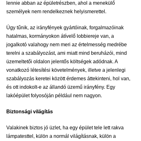
lennie abban az épületrészben, ahol a menekülő
személyek nem rendelkeznek helyismerettel.
Úgy tűnik, az irányfények gyártóinak, forgalmazóinak
hatalmas, kormányokon átívelő lobbiereje van, a
jogalkotó valahogy nem meri az értelmesség medrébe
terelni a szabályozást, ami miatt mind beruházói, mind
üzemeltetői oldalon jelentős költségek adódnak. A
vonatkozó létesítési követelmények, illetve a jelenlegi
szabályozás keretei között érdemes áttekinteni, hol van,
és ott indokolt-e az állandó üzemű irányfény. Egy
lakóépület folyosóján például nem nagyon.
Biztonsági világítás
Valakinek biztos jó üzlet, ha egy épület tele lett rakva
lámpatesttel, külön a normál világításnak, külön a