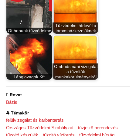
Tűzvédelmi hírlevél a
Otthonunk tűzvédelme
társasházkezelőknek
Ombudsmani vizsgálat
a tűzoltók
Lánglovagok Kft.
munkakörülményeiről
Rovat
Bázis
Témakör
felülvizsgálat és karbantartás
Országos Tűzvédelmi Szabályzat
tűzjelző berendezés
tűzoltó készülék
tűzoltó vízforrás
tűzvédelmi bírság