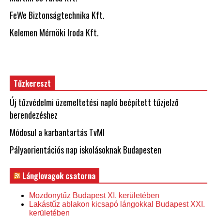
FeWe Biztonságtechnika Kft.
Kelemen Mérnöki Iroda Kft.
Tűzkereszt
Új tűzvédelmi üzemeltetési napló beépített tűzjelző
berendezéshez
Módosul a karbantartás TvMI
Pályaorientációs nap iskolásoknak Budapesten
Lánglovagok csatorna
Mozdonytűz Budapest XI. kerületében
Lakástűz ablakon kicsapó lángokkal Budapest XXI.
kerületében