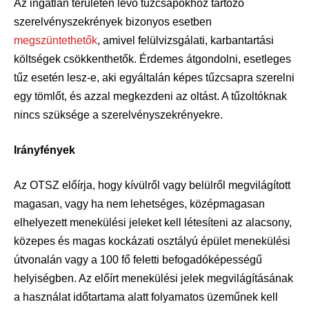
Az ingatlan területén lévő tűzcsapokhoz tartozó
szerelvényszekrények bizonyos esetben
megszüntethetők
, amivel felülvizsgálati, karbantartási
költségek csökkenthetők. Érdemes átgondolni, esetleges
tűz esetén lesz-e, aki egyáltalán képes tűzcsapra szerelni
egy tömlőt, és azzal megkezdeni az oltást. A tűzoltóknak
nincs szüksége a szerelvényszekrényekre.
Irányfények
Az OTSZ előírja, hogy kívülről vagy belülről megvilágított
magasan, vagy ha nem lehetséges, középmagasan
elhelyezett menekülési jeleket kell létesíteni az alacsony,
közepes és magas kockázati osztályú épület menekülési
útvonalán vagy a 100 fő feletti befogadóképességű
helyiségben. Az előírt menekülési jelek megvilágításának
a használat időtartama alatt folyamatos üzeműnek kell