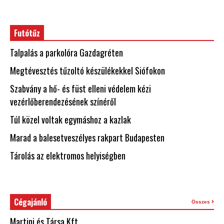
Futótűz
Talpalás a parkolóra Gazdagréten
Megtévesztés tűzoltó készülékekkel Siófokon
Szabvány a hő- és füst elleni védelem kézi
vezérlőberendezésének színéről
Túl közel voltak egymáshoz a kazlak
Marad a balesetveszélyes rakpart Budapesten
Tárolás az elektromos helyiségben
Cégajánló
Összes
Martini és Társa Kft.