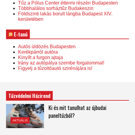
Tűz a Pólus Center éttermi részén Budapesten
Többhalálos sorháztűz Budakeszin
Földszinti lakás borult lángba Budapest XIV.
kerületében
E-tanú
Autós üldözés Budapesten
Kerékpárról autóra
Kinyílt a furgon ajtaja
Irány az autópálya szembe forgalommal!
Figyelj a tűzoltóautó szirénájára is!
Tűzvédelmi Házirend
Ki és mit tanulhat az újbudai
paneltűzből?
AKTUÁLIS