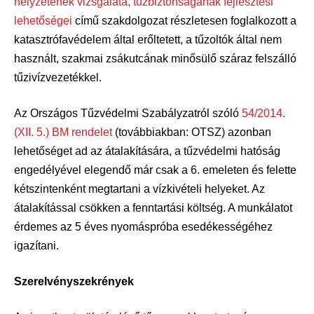
helyzetének vizsgálata, tűzbiztonságának fejlesztési
lehetőségei
című szakdolgozat részletesen foglalkozott a
katasztrófavédelem által erőltetett, a tűzoltók által nem
használt, szakmai zsákutcának minősülő száraz felszálló
tűzivízvezetékkel.
Az Országos Tűzvédelmi Szabályzatról szóló
54/2014.
(XII. 5.) BM rendelet
(továbbiakban: OTSZ) azonban
lehetőséget ad az átalakítására, a tűzvédelmi hatóság
engedélyével elegendő már csak a 6. emeleten és felette
kétszintenként megtartani a vízkivételi helyeket. Az
átalakítással csökken a fenntartási költség. A munkálatot
érdemes az 5 éves nyomáspróba esedékességéhez
igazítani.
Szerelvényszekrények