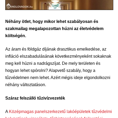
Néhány ötlet, hogy mikor lehet szabályosan és
szakmailag megalapozottan húzni az életvédelem
költségén.
Az áram és földgáz díjának drasztikus emelkedése, az
infláció elszabadulásának következményeként sokaknak
meg kell húzni a nadrágszíjat. De mely területen és
hogyan lehet spórolni? Alapvető szabály, hogy a
tűzvédelmen nem lehet. Azért mégis ideje elgondolkozni
néhány változtatáson.
Száraz felszálló tűzivízvezeték
A
Középmagas panelszerkezetű lakóépületek tűzvédelmi