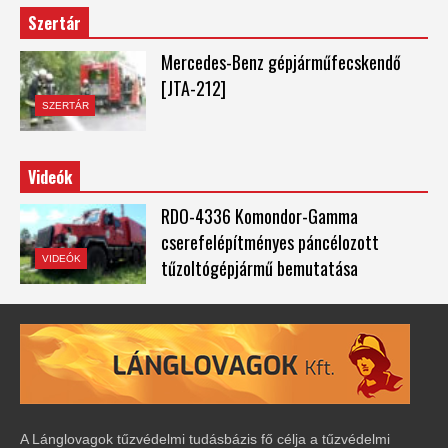
Szertár
Mercedes-Benz gépjárműfecskendő
[JTA-212]
SZERTÁR
Videók
RDO-4336 Komondor-Gamma
cserefelépítményes páncélozott
VIDEÓK
tűzoltógépjármű bemutatása
A Lánglovagok tűzvédelmi tudásbázis fő célja a tűzvédelmi