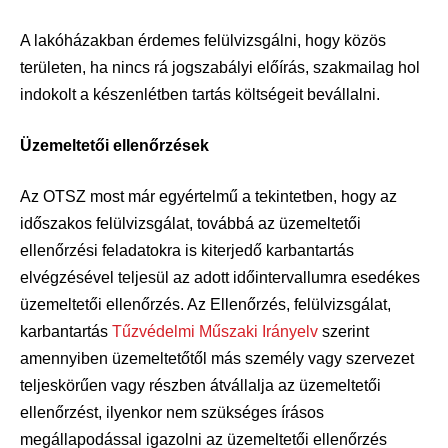
A lakóházakban érdemes felülvizsgálni, hogy közös
területen, ha nincs rá jogszabályi előírás, szakmailag hol
indokolt a készenlétben tartás költségeit bevállalni.
Üzemeltetői ellenőrzések
Az OTSZ most már egyértelmű a tekintetben, hogy az
időszakos felülvizsgálat, továbbá az üzemeltetői
ellenőrzési feladatokra is kiterjedő karbantartás
elvégzésével teljesül az adott időintervallumra esedékes
üzemeltetői ellenőrzés. Az Ellenőrzés, felülvizsgálat,
karbantartás
Tűzvédelmi Műszaki Irányelv
szerint
amennyiben üzemeltetőtől más személy vagy szervezet
teljeskörűen vagy részben átvállalja az üzemeltetői
ellenőrzést, ilyenkor nem szükséges írásos
megállapodással igazolni az üzemeltetői ellenőrzés