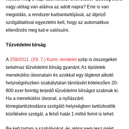
vagy utólag van aláírva az adott napra? Erre is van
megoldás, a rendszer karbantartójával, az átjelző
szolgáltatóval egyeztetni kell, hogy az automatikus
ellenőrzés meg tud-e valósulni.
Tűzvédelmi bírság
A
259/2011. (XII. 7.) Korm. rendelet
szép is összegeket
tartalmaz tűzvédelmi bírság gyanánt. Az épületek
menekülési útvonalain és azokkal egy légteret alkotó
helyiségrészben szabálytalan tárolásért kötelezően 20-
800 ezer forintig terjedő tűzvédelmi bírságot szabnak ki.
Ha a menekülési útvonal, a nyílászáró
tömegtartózkodásra szolgáló helyiségben tartózkodók
kiürítésére szolgál, a felső határ 1 millió forint is lehet.
Be kell tartani a szabályokat, és akkor nem lesz miért