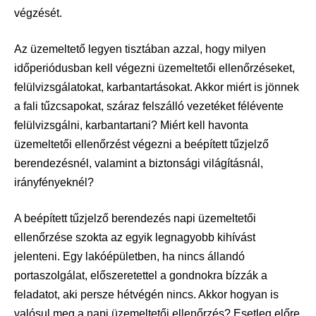
végzését.
Az üzemeltető legyen tisztában azzal, hogy milyen
időperiódusban kell végezni üzemeltetői ellenőrzéseket,
felülvizsgálatokat, karbantartásokat. Akkor miért is jönnek
a fali tűzcsapokat, száraz felszálló vezetéket félévente
felülvizsgálni, karbantartani? Miért kell havonta
üzemeltetői ellenőrzést végezni a beépített tűzjelző
berendezésnél, valamint a biztonsági világításnál,
irányfényeknél?
A beépített tűzjelző berendezés napi üzemeltetői
ellenőrzése szokta az egyik legnagyobb kihívást
jelenteni. Egy lakóépületben, ha nincs állandó
portaszolgálat, előszeretettel a gondnokra bízzák a
feladatot, aki persze hétvégén nincs. Akkor hogyan is
valósul meg a napi üzemeltetői ellenőrzés? Esetleg előre