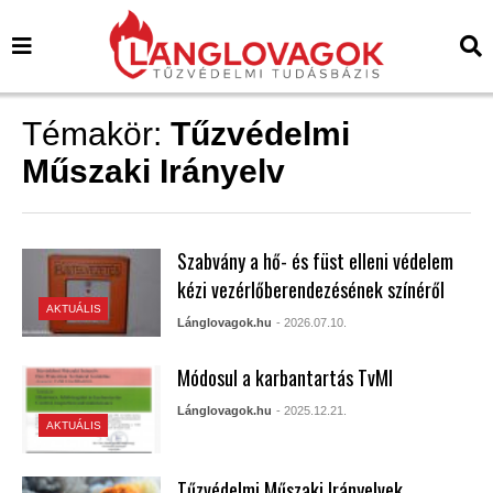
Témakör:
Tűzvédelmi
Műszaki Irányelv
Szabvány a hő- és füst elleni védelem
kézi vezérlőberendezésének színéről
AKTUÁLIS
Lánglovagok.hu
- 2026.07.10.
Módosul a karbantartás TvMI
Lánglovagok.hu
- 2025.12.21.
AKTUÁLIS
Tűzvédelmi Műszaki Irányelvek