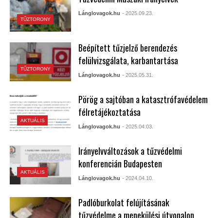
Lánglovagok.hu
- 2025.09.23.
TŰZTORONY
Beépített tűzjelző berendezés
felülvizsgálata, karbantartása
TŰZTORONY
Lánglovagok.hu
- 2025.05.31.
Pörög a sajtóban a katasztrófavédelem
félretájékoztatása
AKTUÁLIS
Lánglovagok.hu
- 2025.04.03.
Irányelvváltozások a tűzvédelmi
konferencián Budapesten
AKTUÁLIS
Lánglovagok.hu
- 2024.04.10.
Padlóburkolat felújításának
tűzvédelme a menekülési útvonalon