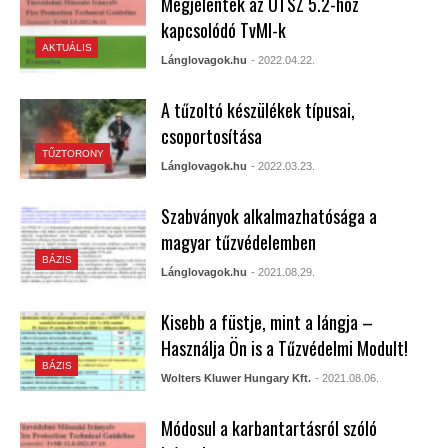
Megjelentek az OTSZ 5.2-höz
kapcsolódó TvMI-k
AKTUÁLIS
Lánglovagok.hu
- 2022.04.22.
A tűzoltó készülékek típusai,
csoportosítása
TŰZTORONY
Lánglovagok.hu
- 2022.03.23.
Szabványok alkalmazhatósága a
magyar tűzvédelemben
BÁZIS
Lánglovagok.hu
- 2021.08.29.
Kisebb a füstje, mint a lángja –
Használja Ön is a Tűzvédelmi Modult!
BÁZIS
Wolters Kluwer Hungary Kft.
- 2021.08.06.
Módosul a karbantartásról szóló