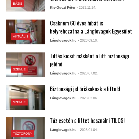
BÁZIS
Kis-Guczi Péter
- 2023.11.24.
Csaknem 60 éves hibát is
helyrehozatna a Lánglovagok Egyesület
AKTUÁLIS
Lánglovagok.hu
- 2023.09.10.
Tiltás kicsit másként a lift biztonsági
jelénél
SZEMLE
Lánglovagok.hu
- 2023.07.02.
Biztonsági jel óriásoknak a liftnél
Lánglovagok.hu
- 2023.02.06.
SZEMLE
Tűz esetén a liftet használni TILOS!
Lánglovagok.hu
- 2023.01.04.
TŰZTORONY