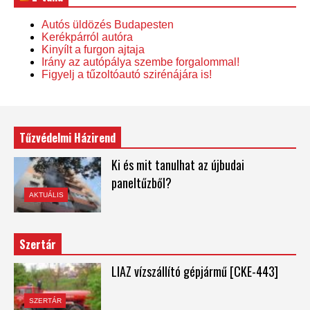
Autós üldözés Budapesten
Kerékpárról autóra
Kinyílt a furgon ajtaja
Irány az autópálya szembe forgalommal!
Figyelj a tűzoltóautó szirénájára is!
Tűzvédelmi Házirend
Ki és mit tanulhat az újbudai
paneltűzből?
AKTUÁLIS
Szertár
LIAZ vízszállító gépjármű [CKE-443]
SZERTÁR