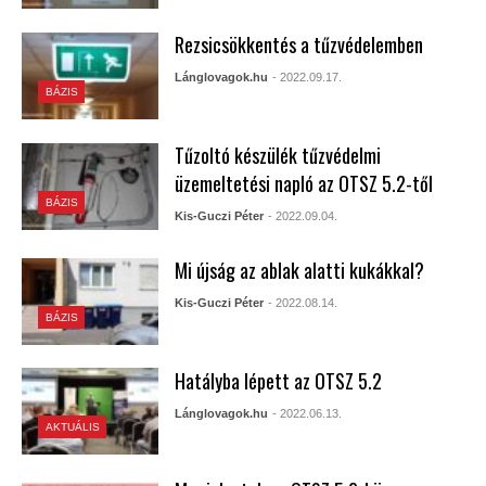
Rezsicsökkentés a tűzvédelemben
Lánglovagok.hu
- 2022.09.17.
BÁZIS
Tűzoltó készülék tűzvédelmi
üzemeltetési napló az OTSZ 5.2-től
BÁZIS
Kis-Guczi Péter
- 2022.09.04.
Mi újság az ablak alatti kukákkal?
Kis-Guczi Péter
- 2022.08.14.
BÁZIS
Hatályba lépett az OTSZ 5.2
Lánglovagok.hu
- 2022.06.13.
AKTUÁLIS