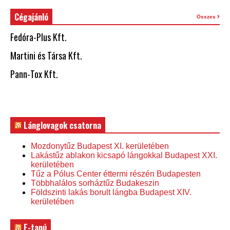
Cégajánló
Összes
Fedóra-Plus Kft.
Martini és Társa Kft.
Pann-Tox Kft.
Lánglovagok csatorna
Mozdonytűz Budapest XI. kerületében
Lakástűz ablakon kicsapó lángokkal Budapest XXI.
kerületében
Tűz a Pólus Center éttermi részén Budapesten
Többhalálos sorháztűz Budakeszin
Földszinti lakás borult lángba Budapest XIV.
kerületében
E-tanú