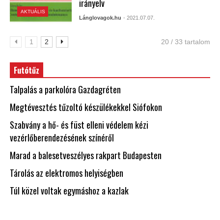
irányelv
AKTUÁLIS
Lánglovagok.hu
- 2021.07.07.
1
2
20 / 33 tartalom
Futótűz
Talpalás a parkolóra Gazdagréten
Megtévesztés tűzoltó készülékekkel Siófokon
Szabvány a hő- és füst elleni védelem kézi
vezérlőberendezésének színéről
Marad a balesetveszélyes rakpart Budapesten
Tárolás az elektromos helyiségben
Túl közel voltak egymáshoz a kazlak