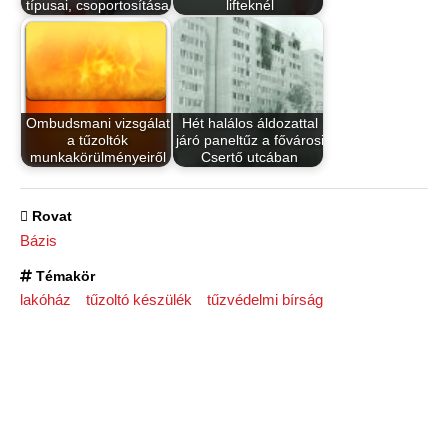
típusai, csoportosítása
lifteknél
Ombudsmani vizsgálat
Hét halálos áldozattal
a tűzoltók
járó paneltűz a fővárosi
munkakörülményeiről
Csertő utcában
Rovat
Bázis
Témakör
lakóház
tűzoltó készülék
tűzvédelmi bírság