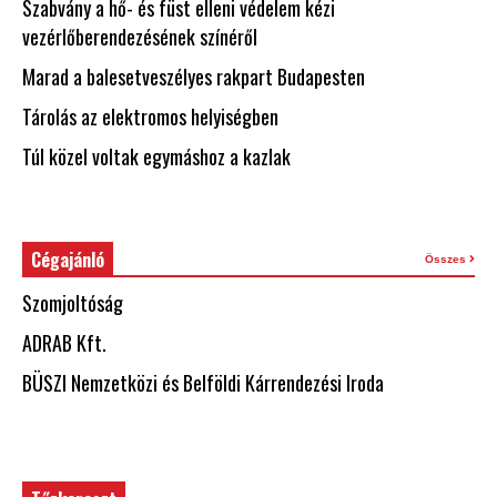
Szabvány a hő- és füst elleni védelem kézi
vezérlőberendezésének színéről
Marad a balesetveszélyes rakpart Budapesten
Tárolás az elektromos helyiségben
Túl közel voltak egymáshoz a kazlak
Cégajánló
Összes
Szomjoltóság
ADRAB Kft.
BÜSZI Nemzetközi és Belföldi Kárrendezési Iroda