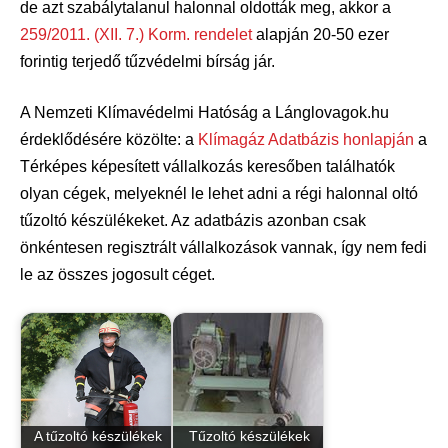
de azt szabálytalanul halonnal oldották meg, akkor a
259/2011. (XII. 7.) Korm. rendelet
alapján 20-50 ezer
forintig terjedő tűzvédelmi bírság jár.
A Nemzeti Klímavédelmi Hatóság a Lánglovagok.hu
érdeklődésére közölte: a
Klímagáz Adatbázis honlapján
a
Térképes képesített vállalkozás keresőben találhatók
olyan cégek, melyeknél le lehet adni a régi halonnal oltó
tűzoltó készülékeket. Az adatbázis azonban csak
önkéntesen regisztrált vállalkozások vannak, így nem fedi
le az összes jogosult céget.
A tűzoltó készülékek
Tűzoltó készülékek