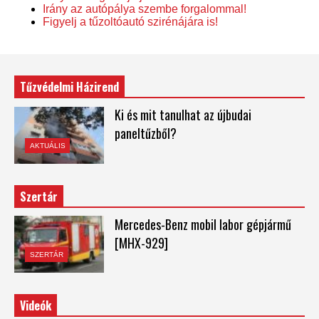
Irány az autópálya szembe forgalommal!
Figyelj a tűzoltóautó szirénájára is!
Tűzvédelmi Házirend
Ki és mit tanulhat az újbudai
paneltűzből?
AKTUÁLIS
Szertár
Mercedes-Benz mobil labor gépjármű
[MHX-929]
SZERTÁR
Videók