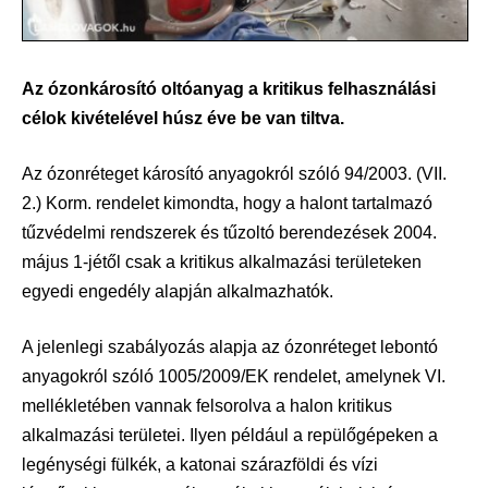
Az ózonkárosító oltóanyag a kritikus felhasználási
célok kivételével húsz éve be van tiltva.
Az ózonréteget károsító anyagokról szóló 94/2003. (VII.
2.) Korm. rendelet kimondta, hogy a halont tartalmazó
tűzvédelmi rendszerek és tűzoltó berendezések 2004.
május 1-jétől csak a kritikus alkalmazási területeken
egyedi engedély alapján alkalmazhatók.
A jelenlegi szabályozás alapja az ózonréteget lebontó
anyagokról szóló 1005/2009/EK rendelet, amelynek VI.
mellékletében vannak felsorolva a halon kritikus
alkalmazási területei. Ilyen például a repülőgépeken a
legénységi fülkék, a katonai szárazföldi és vízi