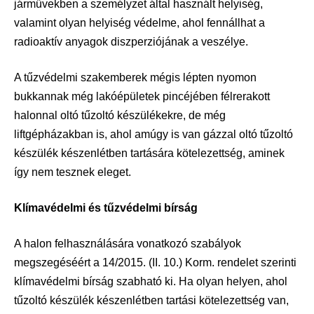
járművekben a személyzet által használt helyiség,
valamint olyan helyiség védelme, ahol fennállhat a
radioaktív anyagok diszperziójának a veszélye.
A tűzvédelmi szakemberek mégis lépten nyomon
bukkannak még lakóépületek pincéjében félrerakott
halonnal oltó tűzoltó készülékekre, de még
liftgépházakban is, ahol amúgy is van gázzal oltó tűzoltó
készülék készenlétben tartására kötelezettség, aminek
így nem tesznek eleget.
Klímavédelmi és tűzvédelmi bírság
A halon felhasználására vonatkozó szabályok
megszegéséért a 14/2015. (II. 10.) Korm. rendelet szerinti
klímavédelmi bírság szabható ki. Ha olyan helyen, ahol
tűzoltó készülék készenlétben tartási kötelezettség van,