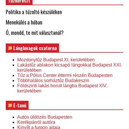
Tűzkereszt
Politika a tűzoltó készüléken
Menekülés a hóban
Ó, mondd, te mit választanál?
Lánglovagok csatorna
Mozdonytűz Budapest XI. kerületében
Lakástűz ablakon kicsapó lángokkal Budapest XXI.
kerületében
Tűz a Pólus Center éttermi részén Budapesten
Többhalálos sorháztűz Budakeszin
Földszinti lakás borult lángba Budapest XIV.
kerületében
E-tanú
Autós üldözés Budapesten
Kerékpárról autóra
Kinyílt a furgon ajtaja