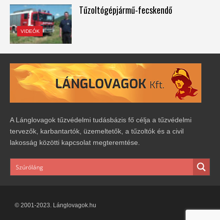
Tűzoltógépjármű-fecskendő
VIDEÓK
A Lánglovagok tűzvédelmi tudásbázis fő célja a tűzvédelmi
tervezők, karbantartók, üzemeltetők, a tűzoltók és a civil
lakosság közötti kapcsolat megteremtése.
© 2001-2023. Lánglovagok.hu