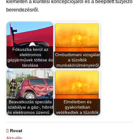
kiemelten a kiürítési koncepciójáról és a beépített tűzjelző
berendezésről.
Fókuszba kerül az
elektromos
Ombudsmani vizsgálat
gépjárművek töltése és
a tűzoltók
tárolása
munkakörülményeiről
Beavatkozás speciális
Elméletben és
szabályai a gáz-, hibrid
gyakorlatban
és elektromos üzemű…
vetélkedtek a tűzoltók
Rovat
Aktuális