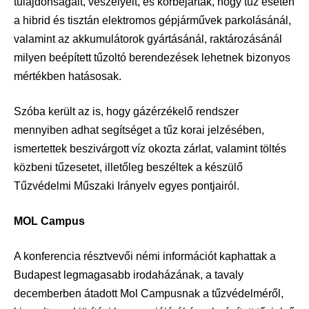
tulajdonságait, veszélyeit, és körbejárták, hogy tűz esetén
a hibrid és tisztán elektromos gépjárművek parkolásánál,
valamint az akkumulátorok gyártásánál, raktározásánál
milyen beépített tűzoltó berendezések lehetnek bizonyos
mértékben hatásosak.
Szóba került az is, hogy gázérzékelő rendszer
mennyiben adhat segítséget a tűz korai jelzésében,
ismertettek beszivárgott víz okozta zárlat, valamint töltés
közbeni tűzesetet, illetőleg beszéltek a készülő
Tűzvédelmi Műszaki Irányelv egyes pontjairól.
MOL Campus
A konferencia résztvevői némi információt kaphattak a
Budapest legmagasabb irodaházának, a tavaly
decemberben átadott Mol Campusnak a tűzvédelméről,