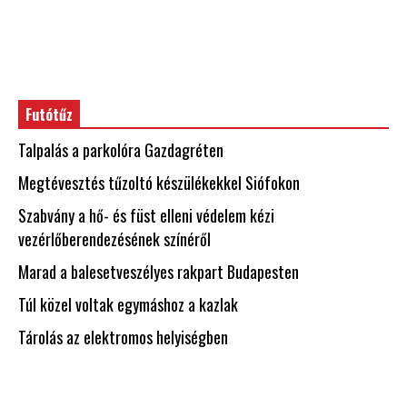
Futótűz
Talpalás a parkolóra Gazdagréten
Megtévesztés tűzoltó készülékekkel Siófokon
Szabvány a hő- és füst elleni védelem kézi
vezérlőberendezésének színéről
Marad a balesetveszélyes rakpart Budapesten
Túl közel voltak egymáshoz a kazlak
Tárolás az elektromos helyiségben