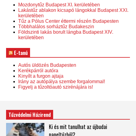
Mozdonytűz Budapest XI. kerületében
Lakástűz ablakon kicsapó lángokkal Budapest XXI.
kerületében
Tűz a Pólus Center éttermi részén Budapesten
Többhalálos sorháztűz Budakeszin
Földszinti lakás borult lángba Budapest XIV.
kerületében
E-tanú
Autós üldözés Budapesten
Kerékpárról autóra
Kinyílt a furgon ajtaja
Irány az autópálya szembe forgalommal!
Figyelj a tűzoltóautó szirénájára is!
Tűzvédelmi Házirend
Ki és mit tanulhat az újbudai
paneltűzből?