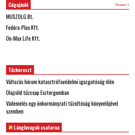
Cégajánló
Összes
MUSZOLG Bt.
Fedóra-Plus Kft.
On-Max Life Kft.
Tűzkereszt
Változás három katasztrófavédelmi igazgatóság élén
Olajzöld tűzcsap Esztergomban
Vádemelés egy önkormányzati tűzoltóság könyvelőjével
szemben
Lánglovagok csatorna