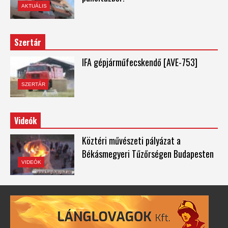
AKTUÁLIS
Szertár
IFA gépjárműfecskendő [AVE-753]
SZERTÁR
Videók
Köztéri művészeti pályázat a
Békásmegyeri Tűzőrségen Budapesten
VIDEÓK