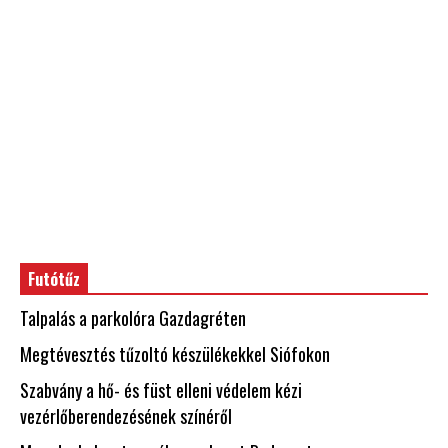
Futótűz
Talpalás a parkolóra Gazdagréten
Megtévesztés tűzoltó készülékekkel Siófokon
Szabvány a hő- és füst elleni védelem kézi
vezérlőberendezésének színéről