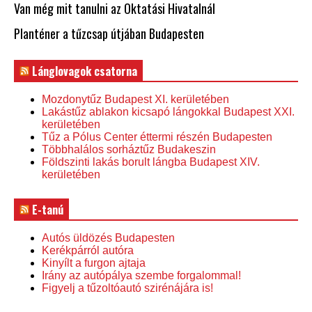
Van még mit tanulni az Oktatási Hivatalnál
Planténer a tűzcsap útjában Budapesten
Lánglovagok csatorna
Mozdonytűz Budapest XI. kerületében
Lakástűz ablakon kicsapó lángokkal Budapest XXI.
kerületében
Tűz a Pólus Center éttermi részén Budapesten
Többhalálos sorháztűz Budakeszin
Földszinti lakás borult lángba Budapest XIV.
kerületében
E-tanú
Autós üldözés Budapesten
Kerékpárról autóra
Kinyílt a furgon ajtaja
Irány az autópálya szembe forgalommal!
Figyelj a tűzoltóautó szirénájára is!