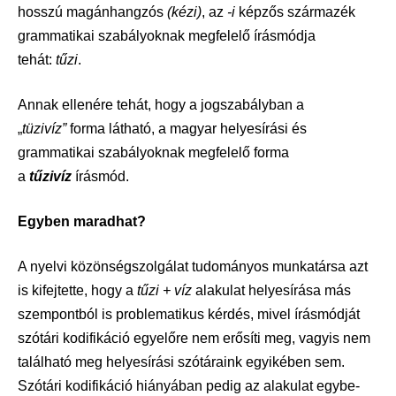
hosszú magánhangzós
(kézi)
, az
-i
képzős származék
grammatikai szabályoknak megfelelő írásmódja
tehát:
tűzi
.
Annak ellenére tehát, hogy a jogszabályban a
„
tüzivíz”
forma látható, a magyar helyesírási és
grammatikai szabályoknak megfelelő forma
a
tűzivíz
írásmód.
Egyben maradhat?
A nyelvi közönségszolgálat tudományos munkatársa azt
is kifejtette, hogy a
tűzi + víz
alakulat helyesírása más
szempontból is problematikus kérdés, mivel írásmódját
szótári kodifikáció egyelőre nem erősíti meg, vagyis nem
található meg helyesírási szótáraink egyikében sem.
Szótári kodifikáció hiányában pedig az alakulat egybe-