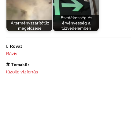
Esedékesség és
A terményszárítótűz
érvényesség a
megelőzése
tűzvédelemben
Rovat
Bázis
Témakör
tűzoltó vízforrás