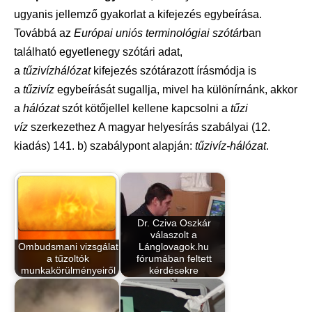
ugyanis jellemző gyakorlat a kifejezés egybeírása.
Továbbá az
Európai uniós terminológiai szótár
ban
található egyetlenegy szótári adat,
a
tűzivízhálózat
kifejezés szótárazott írásmódja is
a
tűzivíz
egybeírását sugallja, mivel ha különírnánk, akkor
a
hálózat
szót kötőjellel kellene kapcsolni a
tűzi
víz
szerkezethez A magyar helyesírás szabályai (12.
kiadás) 141. b) szabálypont alapján:
tűzivíz-hálózat
.
Dr. Cziva Oszkár
válaszolt a
Ombudsmani vizsgálat
Lánglovagok.hu
a tűzoltók
fórumában feltett
munkakörülményeiről
kérdésekre