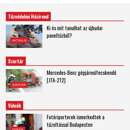
Tűzvédelmi Házirend
Ki és mit tanulhat az újbudai
paneltűzből?
AKTUÁLIS
Szertár
Mercedes-Benz gépjárműfecskendő
[JTA-212]
SZERTÁR
Videók
Fotóriporterek ismerkedtek a
tűzoltással Budapesten
VIDEÓK