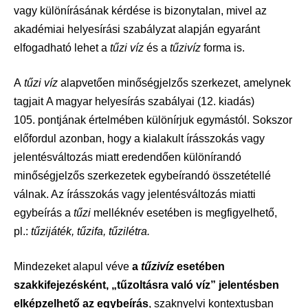
vagy különírásának kérdése is bizonytalan, mivel az
akadémiai helyesírási szabályzat alapján egyaránt
elfogadható lehet a
tűzi víz
és a
tűzivíz
forma is.
A
tűzi víz
alapvetően minőségjelzős szerkezet, amelynek
tagjait A magyar helyesírás szabályai (12. kiadás)
105. pontjának értelmében különírjuk egymástól. Sokszor
előfordul azonban, hogy a kialakult írásszokás vagy
jelentésváltozás miatt eredendően különírandó
minőségjelzős szerkezetek egybeírandó összetétellé
válnak. Az írásszokás vagy jelentésváltozás miatti
egybeírás a
tűzi
melléknév esetében is megfigyelhető,
pl.:
tűzijáték, tűzifa, tűzilétra.
Mindezeket alapul véve
a
tűzivíz
esetében
szakkifejezésként, „tűzoltásra való víz” jelentésben
elképzelhető az egybeírás
, szaknyelvi kontextusban