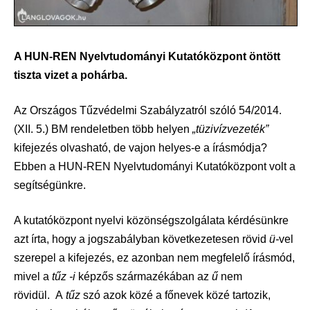
A HUN-REN Nyelvtudományi Kutatóközpont öntött
tiszta vizet a pohárba.
Az Országos Tűzvédelmi Szabályzatról szóló 54/2014.
(XII. 5.) BM rendeletben több helyen
„tüzivízvezeték”
kifejezés olvasható, de vajon helyes-e a írásmódja?
Ebben a HUN-REN Nyelvtudományi Kutatóközpont volt a
segítségünkre.
A kutatóközpont nyelvi közönségszolgálata kérdésünkre
azt írta, hogy a jogszabályban következetesen rövid
ü-
vel
szerepel a kifejezés, ez azonban nem megfelelő írásmód,
mivel a
tűz -i
képzős származékában az
ű
nem
rövidül. A
tűz
szó azok közé a főnevek közé tartozik,