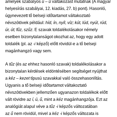
amelyek szabályos
ű – ü
váltakozást mutatnak (A magyar
helyesírás szabályai, 12. kiadás, 27. b) pont). Hasonló,
úgynevezett tő belseji időtartamot váltakoztató
névszótövek például:
híd, ín, nyíl, víz; kút, lúd, nyúl, rúd,
úr, út; fűz, szűz
. E szavak toldalékolásakor némely
esetben bizonytalanságot okozhat az, hogy egy adott
toldalék (pl. az
-i
képző) előtt rövidül-e a tő belseji
magánhangzó vagy sem.
A
tűz
(és az ehhez hasonló szavak) toldalékolásakor a
bizonytalan kérdések eldöntésében segítséget nyújthat
a
kéz – kezet
típusú szavakkal való összehasonlítás.
Ugyanis a tő belseji időtartamot váltakoztató
névszótövekben jellemzően ugyanazon toldalékok előtt
vált rövidre az
í, ú, ű,
mint a
kéz
magánhangzója. Ezt az
analógiát alapul véve a
tűz -i
képzős változatában
az
ű
nem rövidül, mivel a
kéz -i
képzős változata is