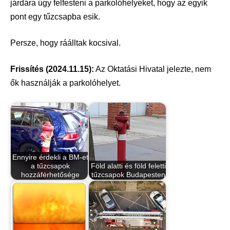
járdára úgy felfesteni a parkolóhelyeket, hogy az egyik
pont egy tűzcsapba esik.
Persze, hogy ráálltak kocsival.
Frissítés (2024.11.15):
Az Oktatási Hivatal jelezte, nem
ők használják a parkolóhelyet.
Ennyire érdekli a BM-et
a tűzcsapok
Föld alatti és föld feletti
hozzáférhetősége
tűzcsapok Budapesten