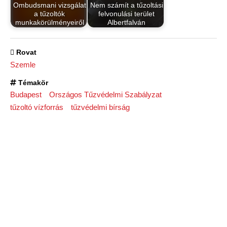
Ombudsmani vizsgálat
Nem számít a tűzoltási
a tűzoltók
felvonulási terület
munkakörülményeiről
Albertfalván
Rovat
Szemle
Témakör
Budapest
Országos Tűzvédelmi Szabályzat
tűzoltó vízforrás
tűzvédelmi bírság