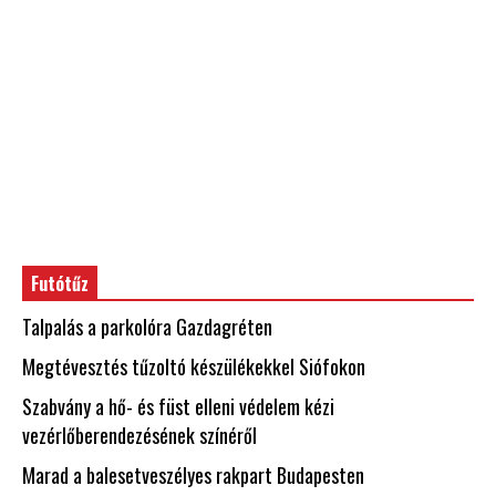
Futótűz
Talpalás a parkolóra Gazdagréten
Megtévesztés tűzoltó készülékekkel Siófokon
Szabvány a hő- és füst elleni védelem kézi
vezérlőberendezésének színéről
Marad a balesetveszélyes rakpart Budapesten