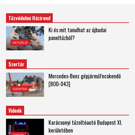
Tűzvédelmi Házirend
Ki és mit tanulhat az újbudai
paneltűzből?
AKTUÁLIS
Szertár
Mercedes-Benz gépjárműfecskendő
[BOD-043]
SZERTÁR
Videók
Karácsonyi tűzoltóautó Budapest XI.
kerületében