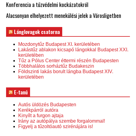
Konferencia a tűzvédelmi kockázatokról
Alacsonyan elhelyezett menekülési jelek a Városligetben
Lánglovagok csatorna
Mozdonytűz Budapest XI. kerületében
Lakástűz ablakon kicsapó lángokkal Budapest XXI.
kerületében
Tűz a Pólus Center éttermi részén Budapesten
Többhalálos sorháztűz Budakeszin
Földszinti lakás borult lángba Budapest XIV.
kerületében
E-tanú
Autós üldözés Budapesten
Kerékpárról autóra
Kinyílt a furgon ajtaja
Irány az autópálya szembe forgalommal!
Figyelj a tűzoltóautó szirénájára is!