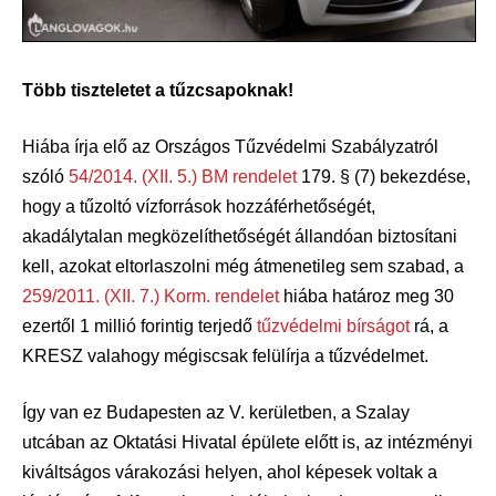
Több tiszteletet a tűzcsapoknak!
Hiába írja elő az Országos Tűzvédelmi Szabályzatról
szóló
54/2014. (XII. 5.) BM rendelet
179. § (7) bekezdése,
hogy a tűzoltó vízforrások hozzáférhetőségét,
akadálytalan megközelíthetőségét állandóan biztosítani
kell, azokat eltorlaszolni még átmenetileg sem szabad, a
259/2011. (XII. 7.) Korm. rendelet
hiába határoz meg 30
ezertől 1 millió forintig terjedő
tűzvédelmi bírságot
rá, a
KRESZ valahogy mégiscsak felülírja a tűzvédelmet.
Így van ez Budapesten az V. kerületben, a Szalay
utcában az Oktatási Hivatal épülete előtt is, az intézményi
kiváltságos várakozási helyen, ahol képesek voltak a