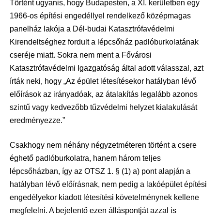
Történt ugyanis, hogy Budapesten, a XI. kerületben egy
1966-os építési engedéllyel rendelkező középmagas
panelház lakója a Dél-budai Katasztrófavédelmi
Kirendeltséghez fordult a lépcsőház padlóburkolatának
cseréje miatt. Sokra nem ment a Fővárosi
Katasztrófavédelmi Igazgatóság által adott válasszal, azt
írták neki, hogy „Az épület létesítésekor hatályban lévő
előírások az irányadóak, az átalakítás legalább azonos
szintű vagy kedvezőbb tűzvédelmi helyzet kialakulását
eredményezze.”
Csakhogy nem néhány négyzetméteren történt a csere
éghető padlóburkolatra, hanem három teljes
lépcsőházban, így az OTSZ 1. § (1) a) pont alapján a
hatályban lévő előírásnak, nem pedig a lakóépület építési
engedélyekor kiadott létesítési követelménynek kellene
megfelelni. A bejelentő ezen álláspontját azzal is