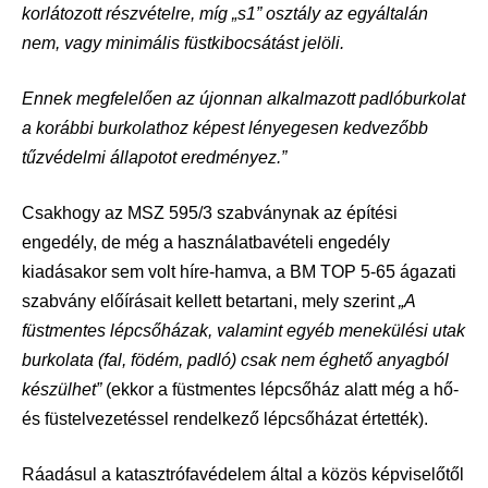
korlátozott részvételre, míg „s1” osztály az egyáltalán
nem, vagy minimális füstkibocsátást jelöli.
Ennek megfelelően az újonnan alkalmazott padlóburkolat
a korábbi burkolathoz képest lényegesen kedvezőbb
tűzvédelmi állapotot eredményez.”
Csakhogy az MSZ 595/3 szabványnak az építési
engedély, de még a használatbavételi engedély
kiadásakor sem volt híre-hamva, a BM TOP 5-65 ágazati
szabvány előírásait kellett betartani, mely szerint
„A
füstmentes lépcsőházak, valamint egyéb menekülési utak
burkolata (fal, födém, padló) csak nem éghető anyagból
készülhet”
(ekkor a füstmentes lépcsőház alatt még a hő-
és füstelvezetéssel rendelkező lépcsőházat értették).
Ráadásul a katasztrófavédelem által a közös képviselőtől