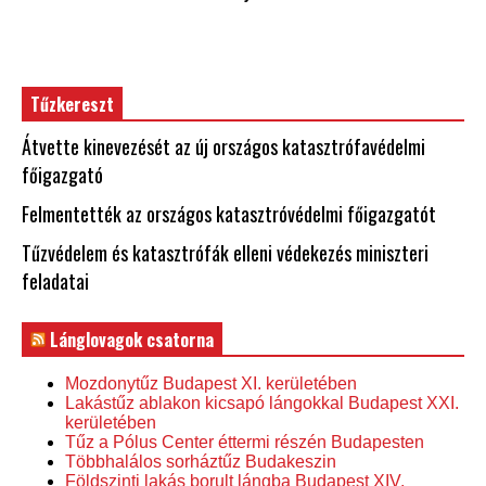
Tűzkereszt
Átvette kinevezését az új országos katasztrófavédelmi
főigazgató
Felmentették az országos katasztróvédelmi főigazgatót
Tűzvédelem és katasztrófák elleni védekezés miniszteri
feladatai
Lánglovagok csatorna
Mozdonytűz Budapest XI. kerületében
Lakástűz ablakon kicsapó lángokkal Budapest XXI.
kerületében
Tűz a Pólus Center éttermi részén Budapesten
Többhalálos sorháztűz Budakeszin
Földszinti lakás borult lángba Budapest XIV.