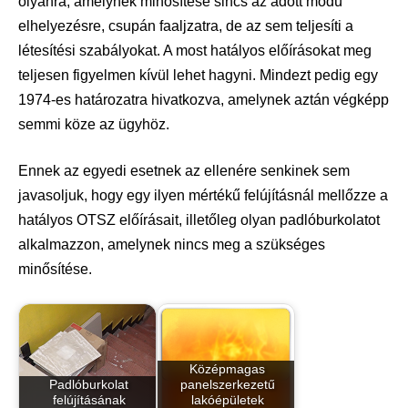
olyanra, amelynek minősítése sincs az adott módú
elhelyezésre, csupán faaljzatra, de az sem teljesíti a
létesítési szabályokat. A most hatályos előírásokat meg
teljesen figyelmen kívül lehet hagyni. Mindezt pedig egy
1974-es határozatra hivatkozva, amelynek aztán végképp
semmi köze az ügyhöz.
Ennek az egyedi esetnek az ellenére senkinek sem
javasoljuk, hogy egy ilyen mértékű felújításnál mellőzze a
hatályos OTSZ előírásait, illetőleg olyan padlóburkolatot
alkalmazzon, amelynek nincs meg a szükséges
minősítése.
Középmagas
Padlóburkolat
panelszerkezetű
felújításának
lakóépületek