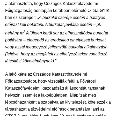
alátámasztotta, hogy Országos Katasztrófavédelmi
Főigazgatóság honlapján korábban elérhető OTSZ GYIK-
ban ez szerepelt:
„A burkolat cseréje esetén a hatályos
előírást kell betartani. A burkolat javítása esetén – pl.
2
néhány m
felületen kerül sor az elhasználódott burkolat
pótlására – elegendő az eredetileg elhelyezett burkolat
vagy azzal megegyező jellemzőjű burkolat alkalmazása
(feltéve, hogy az megfelelt az elhelyezésekor vonatkozó
létesítési követelménynek).”
A lakó kérte az Országos Katasztrófavédelmi
Főigazgatóságot, hogy vizsgálják felül a Fővárosi
Katasztrófavédelmi Igazgatóság álláspontját, tartsanak
helyszíni szemlét a lakóépületben, állapítsák meg
lépcsőházanként a szabálytalan kivitelezést, kötelezzék a
társasházat a tűzvédelmi előírások betartására, ami az