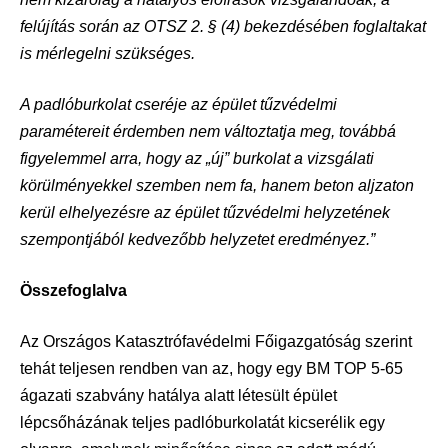
felújítás során az OTSZ 2. § (4) bekezdésében foglaltakat
is mérlegelni
szükséges.
A padlóburkolat cseréje az épület tűzvédelmi
paramétereit érdemben nem változtatja meg, továbbá
figyelemmel arra, hogy az „új” burkolat a vizsgálati
körülményekkel szemben nem fa, hanem beton aljzaton
kerül elhelyezésre az épület tűzvédelmi helyzetének
szempontjából kedvezőbb helyzetet eredményez.”
Összefoglalva
Az Országos Katasztrófavédelmi Főigazgatóság szerint
tehát teljesen rendben van az, hogy egy BM TOP 5-65
ágazati szabvány hatálya alatt létesült épület
lépcsőházának teljes padlóburkolatát kicserélik egy