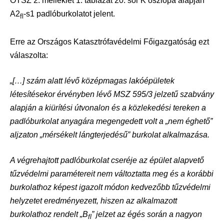
OTSZ 2. melléklet 1. táblázat 20. sor K oszlopa alapján
A2
-s1 padlóburkolatot jelent.
fl
Erre az Országos Katasztrófavédelmi Főigazgatóság ezt
válaszolta:
„[…] szám alatt lévő középmagas lakóépületek
létesítésekor érvényben lévő MSZ 595/3 jelzetű szabvány
alapján a kiürítési útvonalon és a közlekedési tereken a
padlóburkolat anyagára megengedett volt a „nem éghető”
aljzaton „mérsékelt lángterjedésű” burkolat alkalmazása.
A végrehajtott padlóburkolat cseréje az épület alapvető
tűzvédelmi paramétereit nem változtatta meg és a korábbi
burkolathoz képest igazolt módon kedvezőbb tűzvédelmi
helyzetet eredményezett, hiszen az alkalmazott
burkolathoz rendelt „B
” jelzet az égés során a nagyon
fl