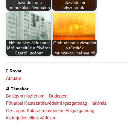
tűzvédelme a
tűzvédelmi
menekülési útvonalon
helyzetének…
Hét halálos áldozattal
Ombudsmani vizsgálat
járó paneltűz a fővárosi
a tűzoltók
Csertő utcában
munkakörülményeiről
Rovat
Aktuális
Témakör
Belügyminisztérium
Budapest
Fővárosi Katasztrófavédelmi Igazgatóság
lakóház
Országos Katasztrófavédelmi Főigazgatóság
tűzterjedés elleni védelem