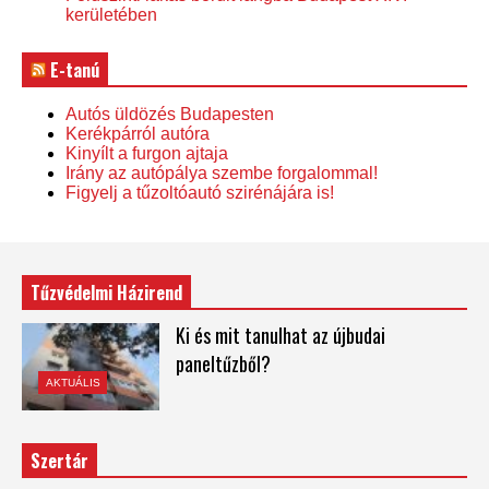
kerületében
E-tanú
Autós üldözés Budapesten
Kerékpárról autóra
Kinyílt a furgon ajtaja
Irány az autópálya szembe forgalommal!
Figyelj a tűzoltóautó szirénájára is!
Tűzvédelmi Házirend
Ki és mit tanulhat az újbudai
paneltűzből?
AKTUÁLIS
Szertár