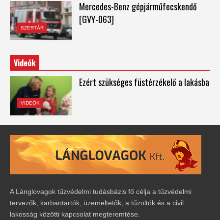
Mercedes-Benz gépjárműfecskendő
[GVY-063]
SZERTÁR
Videók
Ezért szükséges füstérzékelő a lakásba
VIDEÓK
A Lánglovagok tűzvédelmi tudásbázis fő célja a tűzvédelmi
tervezők, karbantartók, üzemeltetők, a tűzoltók és a civil
lakosság közötti kapcsolat megteremtése.