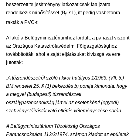
beszerzett teljesítménynyilatkozat csak faaljzatra
rendelkezik minősítéssel (B
-s1), itt pedig vasbetonra
fl
rakták a PVC-t.
A lakó a Belügyminisztériumhoz fordult, a panaszt viszont
az Országos Katasztrófavédelmi Főigazgatósághoz
továbbították, ahol a saját eljárásukat kivizsgálva erre
jutottak:
„A tűzrendészetről szóló akkor hatályos 1/1963. (VII. 5.)
BM rendelet 25. § (1) bekezdés b)
pontja kimondta, hogy
a megyei (budapesti) tűzrendészeti
osztályparancsnokság járt el az
esetenkénti (egyedi)
szabványelőírástól való eltérés véleményezése során.
A Belügyminisztérium Tűzoltóság Országos
Parancsnoksága 112/2/1974. számon kiadott az
épületek