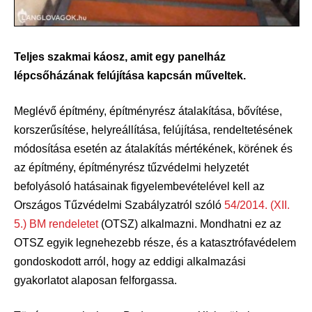
Teljes szakmai káosz, amit egy panelház
lépcsőházának felújítása kapcsán műveltek.
Meglévő építmény, építményrész átalakítása, bővítése,
korszerűsítése, helyreállítása, felújítása, rendeltetésének
módosítása esetén az átalakítás mértékének, körének és
az építmény, építményrész tűzvédelmi helyzetét
befolyásoló hatásainak figyelembevételével kell az
Országos Tűzvédelmi Szabályzatról szóló
54/2014. (XII.
5.) BM rendeletet
(OTSZ) alkalmazni. Mondhatni ez az
OTSZ egyik legnehezebb része, és a katasztrófavédelem
gondoskodott arról, hogy az eddigi alkalmazási
gyakorlatot alaposan felforgassa.