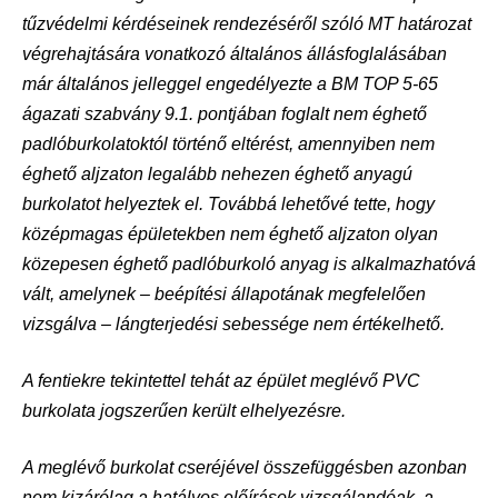
tűzvédelmi kérdéseinek rendezéséről szóló MT határozat
végrehajtására vonatkozó
általános állásfoglalásában
már általános jelleggel engedélyezte a BM TOP 5-65
ágazati
szabvány 9.1. pontjában foglalt nem éghető
padlóburkolatoktól történő eltérést, amennyiben
nem
éghető aljzaton legalább nehezen éghető anyagú
burkolatot helyeztek el. Továbbá
lehetővé tette, hogy
középmagas épületekben nem éghető aljzaton olyan
közepesen éghető
padlóburkoló anyag is alkalmazhatóvá
vált, amelynek – beépítési állapotának megfelelően
vizsgálva – lángterjedési sebessége nem értékelhető.
A fentiekre tekintettel tehát az épület meglévő PVC
burkolata jogszerűen került elhelyezésre.
A meglévő burkolat cseréjével összefüggésben azonban
nem kizárólag a hatályos előírások
vizsgálandóak, a