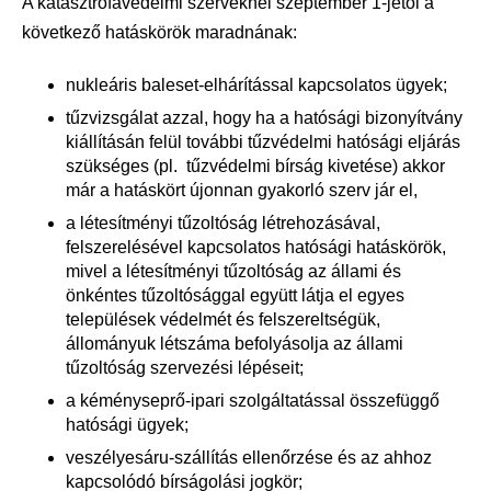
A katasztrófavédelmi szerveknél szeptember 1-jétől a
következő hatáskörök maradnának:
nukleáris baleset-elhárítással kapcsolatos ügyek;
tűzvizsgálat azzal, hogy ha a hatósági bizonyítvány
kiállításán felül további tűzvédelmi hatósági eljárás
szükséges (pl. tűzvédelmi bírság kivetése) akkor
már a hatáskört újonnan gyakorló szerv jár el,
a létesítményi tűzoltóság létrehozásával,
felszerelésével kapcsolatos hatósági hatáskörök,
mivel a létesítményi tűzoltóság az állami és
önkéntes tűzoltósággal együtt látja el egyes
települések védelmét és felszereltségük,
állományuk létszáma befolyásolja az állami
tűzoltóság szervezési lépéseit;
a kéményseprő-ipari szolgáltatással összefüggő
hatósági ügyek;
veszélyesáru-szállítás ellenőrzése és az ahhoz
kapcsolódó bírságolási jogkör;