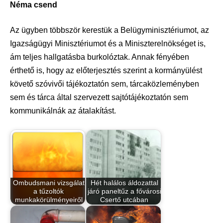
Néma csend
Az ügyben többször kerestük a Belügyminisztériumot, az
Igazságügyi Minisztériumot és a Miniszterelnökséget is,
ám teljes hallgatásba burkolóztak. Annak fényében
érthető is, hogy az előterjesztés szerint a kormányülést
követő szóvivői tájékoztatón sem, tárcaközleményben
sem és tárca által szervezett sajtótájékoztatón sem
kommunikálnák az átalakítást.
Ombudsmani vizsgálat
Hét halálos áldozattal
a tűzoltók
járó paneltűz a fővárosi
munkakörülményeiről
Csertő utcában