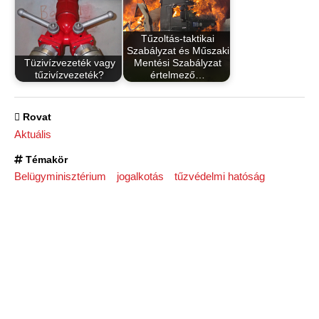
Tűzoltás-taktikai
Szabályzat és Műszaki
Tüzivízvezeték vagy
Mentési Szabályzat
tűzivízvezeték?
értelmező…
Rovat
Aktuális
Témakör
Belügyminisztérium
jogalkotás
tűzvédelmi hatóság