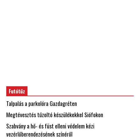
Futótűz
Talpalás a parkolóra Gazdagréten
Megtévesztés tűzoltó készülékekkel Siófokon
Szabvány a hő- és füst elleni védelem kézi
vezérlőberendezésének színéről