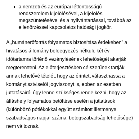
a nemzeti és az európai létfontosságú
rendszerelem kijelölésével, a kijelölés
megszüntetésével és a nyilvántartással, továbbá az
ellenőrzéssel kapcsolatos hatósági jogkör.
A „humánerőforrás folyamatos biztosítása érdekében” a
hivatásos állomány beleegyezés nélküli, két év
időtartamra történő vezénylésének lehetőségét akarják
megteremteni. Az előterjesztésben célszerűnek tartják
annak lehetővé tételét, hogy az érintett választhassa a
kormánytisztviselői jogviszonyt is, ebben az esetben
juttatásairól úgy lenne szükséges rendelkezni, hogy az
álláshely folyamatos betöltése esetén a juttatások
(különböző pótlékokkal együtt számított illetménye,
szabadságos napjai száma, betegszabadság lehetősége)
nem változnak.