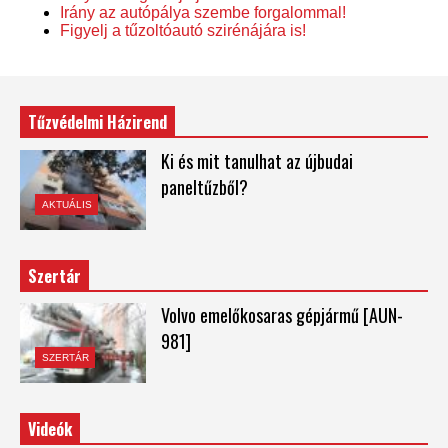
Irány az autópálya szembe forgalommal!
Figyelj a tűzoltóautó szirénájára is!
Tűzvédelmi Házirend
Ki és mit tanulhat az újbudai
paneltűzből?
AKTUÁLIS
Szertár
Volvo emelőkosaras gépjármű [AUN-
981]
SZERTÁR
Videók