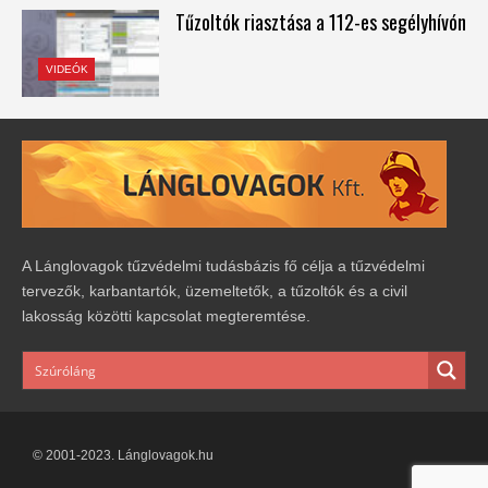
Tűzoltók riasztása a 112-es segélyhívón
VIDEÓK
A Lánglovagok tűzvédelmi tudásbázis fő célja a tűzvédelmi
tervezők, karbantartók, üzemeltetők, a tűzoltók és a civil
lakosság közötti kapcsolat megteremtése.
© 2001-2023. Lánglovagok.hu