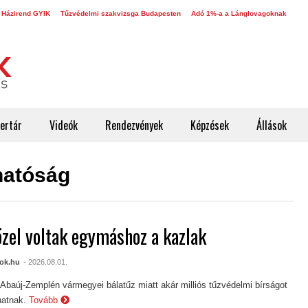
 Házirend GYIK
Tűzvédelmi szakvizsga Budapesten
Adó 1%-a a Lánglovagoknak
ertár
Videók
Rendezvények
Képzések
Állások
hatóság
özel voltak egymáshoz a kazlak
ok.hu
- 2026.08.01.
Abaúj-Zemplén vármegyei bálatűz miatt akár milliós tűzvédelmi bírságot
hatnak.
Tovább