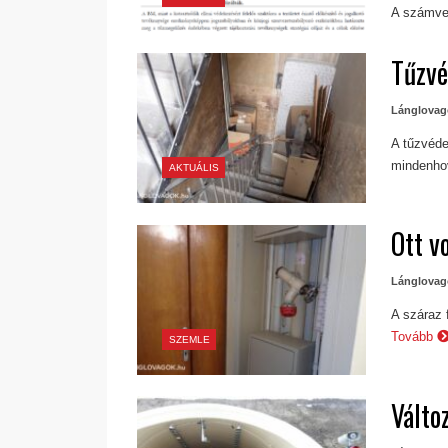
A számvev
Tűzvé
Lánglovag
A tűzvéde
mindenhov
AKTUÁLIS
Ott v
Lánglovag
A száraz 
Tovább
SZEMLE
Válto