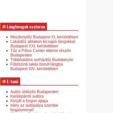
Lánglovagok csatorna
Mozdonytűz Budapest XI. kerületében
Lakástűz ablakon kicsapó lángokkal
Budapest XXI. kerületében
Tűz a Pólus Center éttermi részén
Budapesten
Többhalálos sorháztűz Budakeszin
Földszinti lakás borult lángba
Budapest XIV. kerületében
E-tanú
Autós üldözés Budapesten
Kerékpárról autóra
Kinyílt a furgon ajtaja
Irány az autópálya szembe
forgalommal!