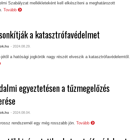
lmi Szabályzat mellékleteként kell elkészíteni a meghatározott
n.
Tovább
onkítják a katasztrófavédelmet
ok.hu
- 2024.08.29.
-jétől a hatósági jogkörök nagy részét elveszik a katasztrófavédelemtől.
dalmi egyeztetésen a tűzmegelőzés
erése
ok.hu
- 2024.08.04.
 rossz rendszernél egy még rosszabb jön.
Tovább