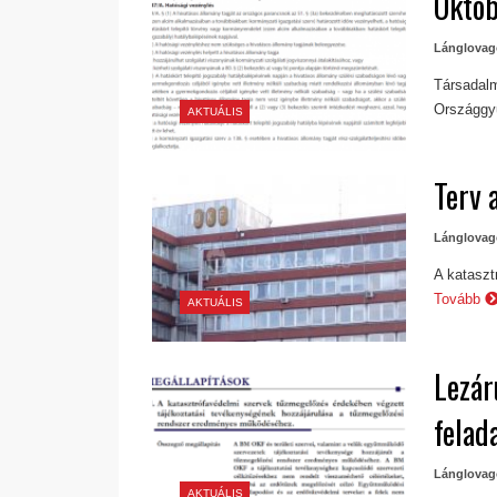
Októb
Lánglovag
Társadalmi
Országgy
AKTUÁLIS
Terv 
Lánglovag
A kataszt
Tovább
AKTUÁLIS
Lezár
felad
Lánglovag
AKTUÁLIS