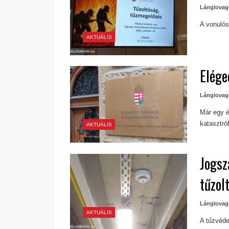
Lánglovag
A vonulós
AKTUÁLIS
Elége
Lánglovag
Már egy é
katasztró
AKTUÁLIS
Jogsz
tűzol
Lánglovag
AKTUÁLIS
A tűzvéde