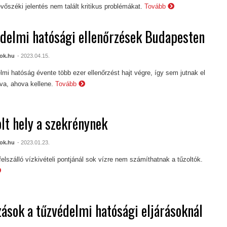
őszéki jelentés nem talált kritikus problémákat.
Tovább
delmi hatósági ellenőrzések Budapesten
ok.hu
- 2023.04.15.
lmi hatóság évente több ezer ellenőrzést hajt végre, így sem jutnak el
a, ahova kellene.
Tovább
olt hely a szekrénynek
ok.hu
- 2023.01.23.
felszálló vízkivételi pontjánál sok vízre nem számíthatnak a tűzoltók.
zások a tűzvédelmi hatósági eljárásoknál