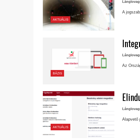
Lánglovag
A jogszab
AKTUÁLIS
Integ
Lánglovag
Az Ország
BÁZIS
Elind
Lánglovag
Alapvető 
AKTUÁLIS