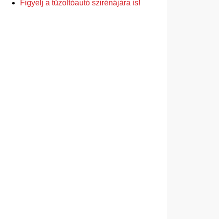
Figyelj a tűzoltóautó szirénájára is!