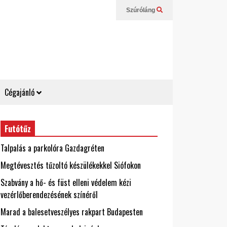
Szúróláng
Cégajánló
Futótűz
Talpalás a parkolóra Gazdagréten
Megtévesztés tűzoltó készülékekkel Siófokon
Szabvány a hő- és füst elleni védelem kézi
vezérlőberendezésének színéről
Marad a balesetveszélyes rakpart Budapesten