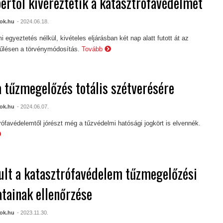
ertől kivéreztetik a katasztrófavédelmet
ok.hu
- 2024.06.18.
 egyeztetés nélkül, kivételes eljárásban két nap alatt futott át az
űlésen a törvénymódosítás.
Tovább
a tűzmegelőzés totális szétverésére
ok.hu
- 2024.06.07.
rófavédelemtől jórészt még a tűzvédelmi hatósági jogkört is elvennék.
ult a katasztrófavédelem tűzmegelőzési
atainak ellenőrzése
ok.hu
- 2023.11.30.