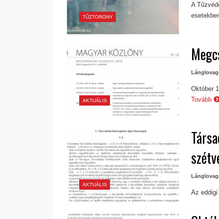
A Tűzvéde
esetekbe
TŰZTORONY
Megcs
Lánglovag
Október 1
Tovább
AKTUÁLIS
Társa
szétv
Lánglovag
AKTUÁLIS
Az eddigi