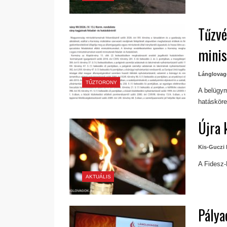
Tűzvé
minis
Lánglovag
TŰZTORONY
A belügymi
hatásköre
Újra 
Kis-Guczi 
A Fidesz
AKTUÁLIS
Pálya