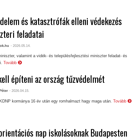
delem és katasztrófák elleni védekezés
zteri feladatai
ok.hu
- 2026.05.14.
niszter, valamint a vidék- és településfejlesztési miniszter feladat- és
i.
Tovább
kell építeni az ország tűzvédelmét
Péter
- 2026.04.15.
-KDNP kormánya 16 év után egy romhalmazt hagy maga után.
Tovább
orientációs nap iskolásoknak Budapesten