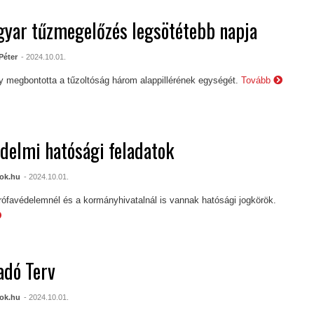
yar tűzmegelőzés legsötétebb napja
Péter
- 2024.10.01.
 megbontotta a tűzoltóság három alappillérének egységét.
Tovább
delmi hatósági feladatok
ok.hu
- 2024.10.01.
rófavédelemnél és a kormányhivatalnál is vannak hatósági jogkörök.
adó Terv
ok.hu
- 2024.10.01.