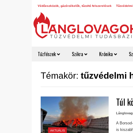
Védőeszközök, gázérzékelők, tűzoltó felszerelések
Tűzvédelmi
Tűzfészek
Szikra
Krónika
Sz
Témakör:
tűzvédelmi 
Túl k
Lánglovag
A Borsod-
is kiszab
AKTUÁLIS