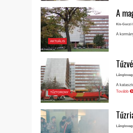
A mag
Kis-Guczi 
A kormány
AKTUÁLIS
Tűzvé
Lánglovag
A kataszt
Tovább
TŰZTORONY
Tűzri
Lánglovag