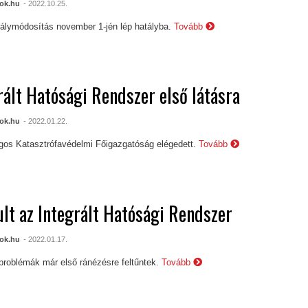
ok.hu
- 2022.10.25.
álymódosítás november 1-jén lép hatályba.
Tovább
rált Hatósági Rendszer első látásra
ok.hu
- 2022.01.22.
os Katasztrófavédelmi Főigazgatóság elégedett.
Tovább
ult az Integrált Hatósági Rendszer
ok.hu
- 2022.01.17.
problémák már első ránézésre feltűntek.
Tovább