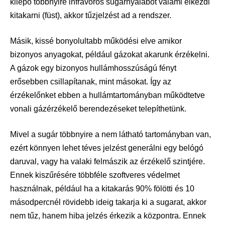
kilépő többnyire infravörös sugárnyalábot valami elkezdi
kitakarni (füst), akkor tűzjelzést ad a rendszer.
Másik, kissé bonyolultabb működési elve amikor
bizonyos anyagokat, például gázokat akarunk érzékelni.
A gázok egy bizonyos hullámhosszúságú fényt
erősebben csillapítanak, mint másokat. Így az
érzékelőnket ebben a hullámtartományban működtetve
vonali gázérzékelő berendezéseket telepíthetünk.
Mivel a sugár többnyire a nem látható tartományban van,
ezért könnyen lehet téves jelzést generálni egy belógó
daruval, vagy ha valaki felmászik az érzékelő szintjére.
Ennek kiszűrésére többféle szoftveres védelmet
használnak, például ha a kitakarás 90% fölötti és 10
másodpercnél rövidebb ideig takarja ki a sugarat, akkor
nem tűz, hanem hiba jelzés érkezik a központra. Ennek