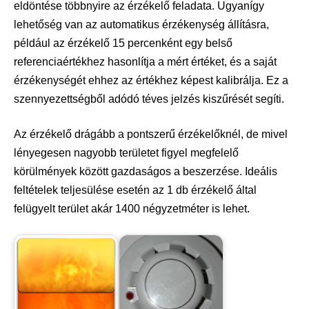
eldöntése többnyire az érzékelő feladata. Ugyanígy
lehetőség van az automatikus érzékenység állításra,
például az érzékelő 15 percenként egy belső
referenciaértékhez hasonlítja a mért értéket, és a saját
érzékenységét ehhez az értékhez képest kalibrálja. Ez a
szennyezettségből adódó téves jelzés kiszűrését segíti.
Az érzékelő drágább a pontszerű érzékelőknél, de mivel
lényegesen nagyobb területet figyel megfelelő
körülmények között gazdaságos a beszerzése. Ideális
feltételek teljesülése esetén az 1 db érzékelő által
felügyelt terület akár 1400 négyzetméter is lehet.