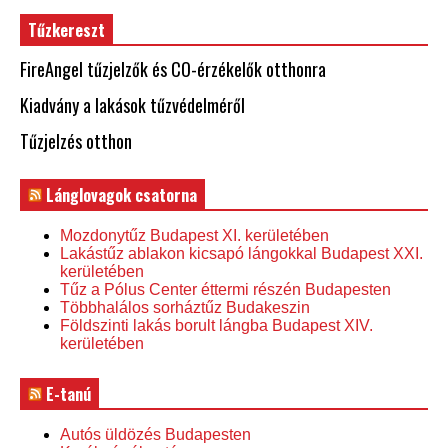
Tűzkereszt
FireAngel tűzjelzők és CO-érzékelők otthonra
Kiadvány a lakások tűzvédelméről
Tűzjelzés otthon
Lánglovagok csatorna
Mozdonytűz Budapest XI. kerületében
Lakástűz ablakon kicsapó lángokkal Budapest XXI.
kerületében
Tűz a Pólus Center éttermi részén Budapesten
Többhalálos sorháztűz Budakeszin
Földszinti lakás borult lángba Budapest XIV.
kerületében
E-tanú
Autós üldözés Budapesten