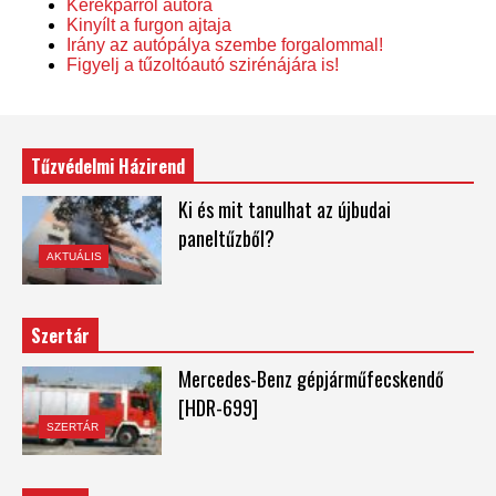
Kerékpárról autóra
Kinyílt a furgon ajtaja
Irány az autópálya szembe forgalommal!
Figyelj a tűzoltóautó szirénájára is!
Tűzvédelmi Házirend
Ki és mit tanulhat az újbudai
paneltűzből?
AKTUÁLIS
Szertár
Mercedes-Benz gépjárműfecskendő
[HDR-699]
SZERTÁR