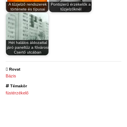
A tűzjelző rendszerek
Pontszerű érzékelők a
története és típusai
tűzjelzőknél
Hét halálos áldozattal
járó paneltűz a fővárosi
Csertő utcában
Rovat
Bázis
Témakör
füstérzékelő