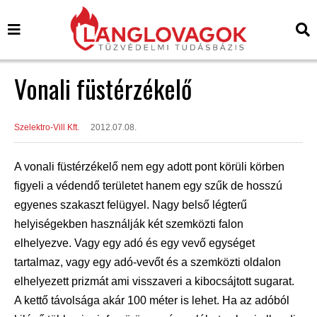
Vonali füstérzékelő
Szelektro-Vill Kft.
2012.07.08.
A vonali füstérzékelő nem egy adott pont körüli körben
figyeli a védendő területet hanem egy szűk de hosszú
egyenes szakaszt felügyel. Nagy belső légterű
helyiségekben használják két szemközti falon
elhelyezve. Vagy egy adó és egy vevő egységet
tartalmaz, vagy egy adó-vevőt és a szemközti oldalon
elhelyezett prizmát ami visszaveri a kibocsájtott sugarat.
A kettő távolsága akár 100 méter is lehet. Ha az adóból