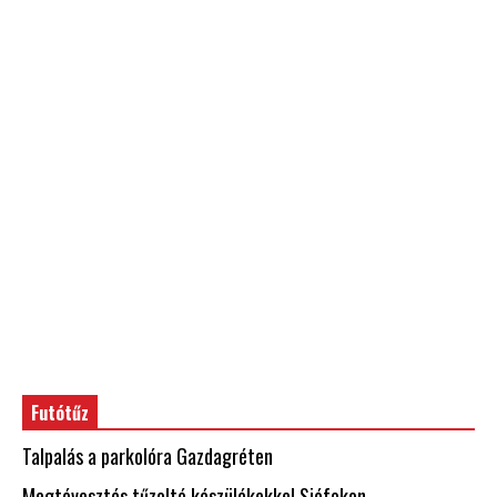
Futótűz
Talpalás a parkolóra Gazdagréten
Megtévesztés tűzoltó készülékekkel Siófokon