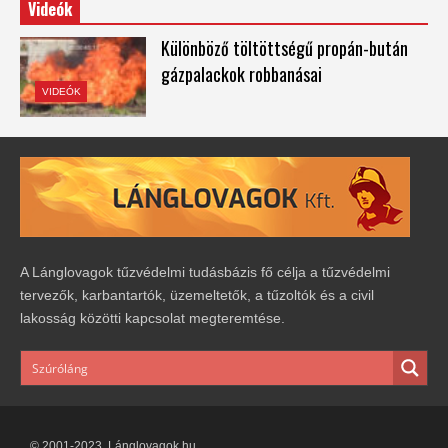
Videók
Különböző töltöttségű propán-bután
gázpalackok robbanásai
VIDEÓK
A Lánglovagok tűzvédelmi tudásbázis fő célja a tűzvédelmi
tervezők, karbantartók, üzemeltetők, a tűzoltók és a civil
lakosság közötti kapcsolat megteremtése.
© 2001-2023. Lánglovagok.hu