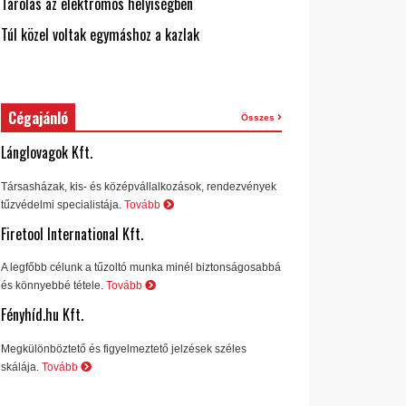
Tárolás az elektromos helyiségben
Túl közel voltak egymáshoz a kazlak
Cégajánló
Összes
Lánglovagok Kft.
Társasházak, kis- és középvállalkozások, rendezvények
tűzvédelmi specialistája.
Tovább
Firetool International Kft.
A legfőbb célunk a tűzoltó munka minél biztonságosabbá
és könnyebbé tétele.
Tovább
Fényhíd.hu Kft.
Megkülönböztető és figyelmeztető jelzések széles
skálája.
Tovább