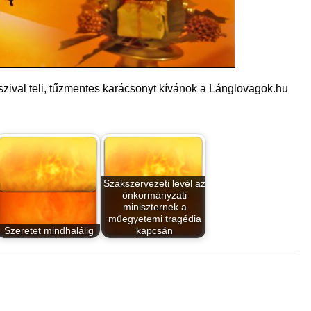
zival teli, tűzmentes karácsonyt kívánok a Lánglovagok.hu
Szakszervezeti levél az
önkormányzati
miniszternek a
műegyetemi tragédia
Szeretet mindhalálig
kapcsán