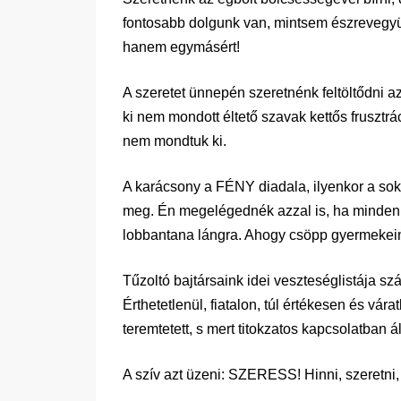
fontosabb dolgunk van, mintsem észrevegy
hanem egymásért!
A szeretet ünnepén szeretnénk feltöltődni a
ki nem mondott éltető szavak kettős frusztr
nem mondtuk ki.
A karácsony a FÉNY diadala, ilyenkor a sok 
meg. Én megelégednék azzal is, ha minden 
lobbantana lángra. Ahogy csöpp gyermekeink
Tűzoltó bajtársaink idei veszteséglistája sz
Érthetetlenül, fiatalon, túl értékesen és vára
teremtetett, s mert titokzatos kapcsolatban 
A szív azt üzeni: SZERESS! Hinni, szeretni, 