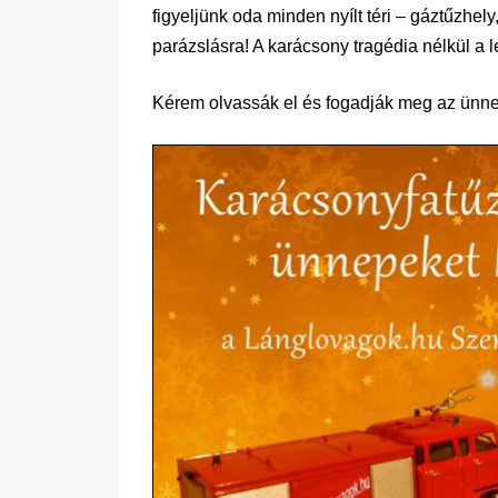
figyeljünk oda minden nyílt téri – gáztűzhely,
parázslásra! A karácsony tragédia nélkül a l
Kérem olvassák el és fogadják meg az ünn