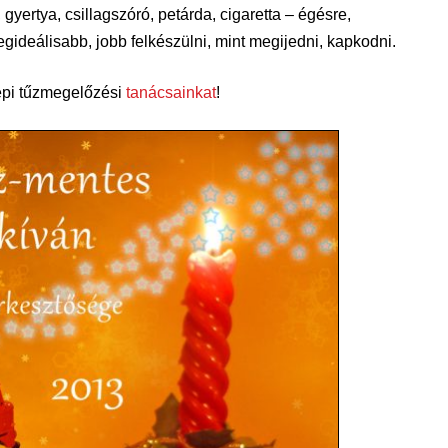
 gyertya, csillagszóró, petárda, cigaretta – égésre,
egideálisabb, jobb felkészülni, mint megijedni, kapkodni.
epi tűzmegelőzési
tanácsainkat
!