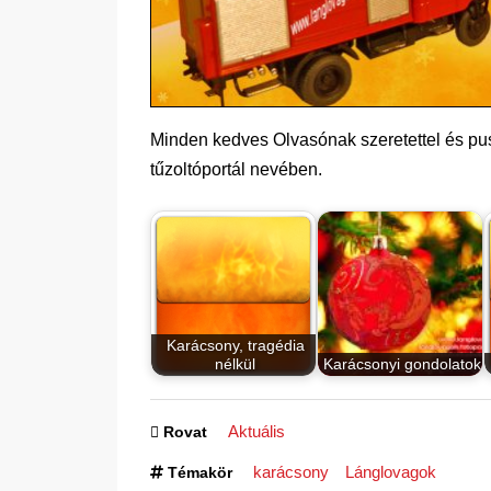
Minden kedves Olvasónak szeretettel és pus
tűzoltóportál nevében.
Karácsony, tragédia
nélkül
Karácsonyi gondolatok
Aktuális
Rovat
karácsony
Lánglovagok
Témakör