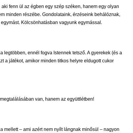
, aki fenn ül az égben egy szép széken, hanem egy olyan
tem minden részébe. Gondolataink, érzéseink behálóznak,
, egymást. Kölcsönhatásban vagyunk egymással.
a legtöbben, ennél fogva Istennek tetsző. A gyerekek (és a
azt a játékot, amikor minden titkos helyre eldugott cukor
 megtalálásában van, hanem az együttlétben!
ja mellett – ami azért nem nyílt lángnak minősül – nagyon