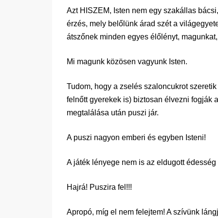
Azt HISZEM, Isten nem egy szakállas bácsi
érzés, mely belőlünk árad szét a világegye
átszőnek minden egyes élőlényt, magunkat
Mi magunk közösen vagyunk Isten.
Tudom, hogy a zselés szaloncukrot szeretik 
felnőtt gyerekek is) biztosan élvezni fogják 
megtalálása után puszi jár.
A puszi nagyon emberi és egyben Isteni!
A játék lényege nem is az eldugott édesség
Hajrá! Puszira fel!!!
Apropó, míg el nem felejtem! A szívünk láng