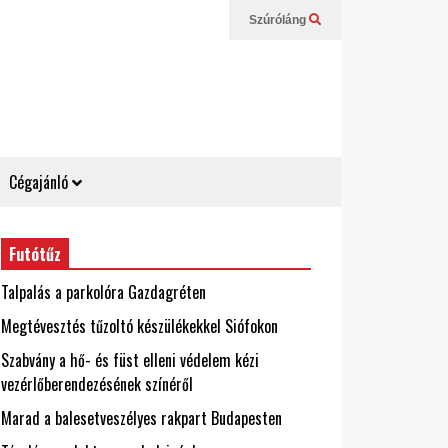
Szúróláng
Cégajánló
Futótűz
Talpalás a parkolóra Gazdagréten
Megtévesztés tűzoltó készülékekkel Siófokon
Szabvány a hő- és füst elleni védelem kézi
vezérlőberendezésének színéről
Marad a balesetveszélyes rakpart Budapesten