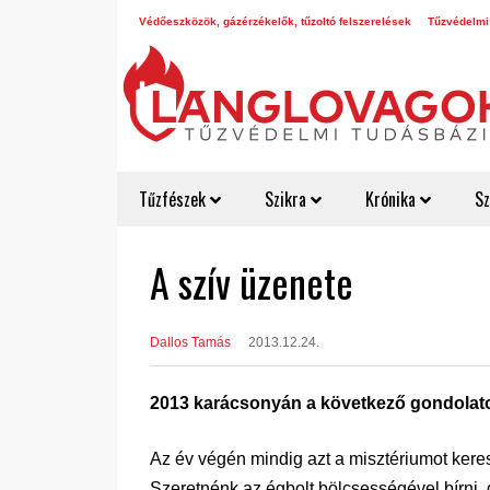
Védőeszközök, gázérzékelők, tűzoltó felszerelések
Tűzvédelmi
Tűzfészek
Szikra
Krónika
Sz
A szív üzenete
Dallos Tamás
2013.12.24.
2013 karácsonyán a következő gondolato
Az év végén mindig azt a misztériumot kere
Szeretnénk az égbolt bölcsességével bírni,