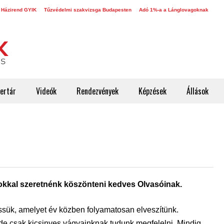
 Házirend GYIK
Tűzvédelmi szakvizsga Budapesten
Adó 1%-a a Lánglovagoknak
ertár
Videók
Rendezvények
Képzések
Állások
kkal szeretnénk köszönteni kedves Olvasóinak.
ssük, amelyet év közben folyamatosan elveszítünk.
 de csak kicsinyes vágyainknak tudunk megfelelni. Mindig