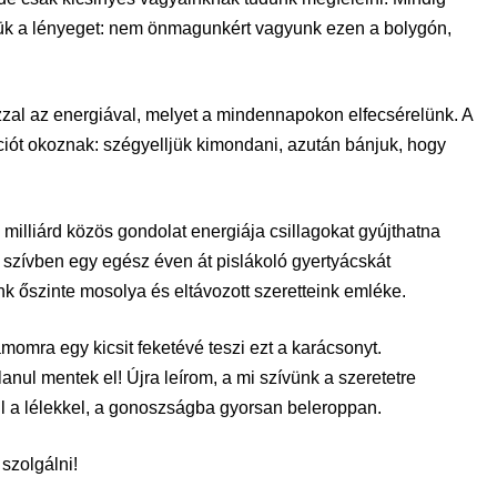
ük a lényeget: nem önmagunkért vagyunk ezen a bolygón,
zzal az energiával, melyet a mindennapokon elfecsérelünk. A
ációt okoznak: szégyelljük kimondani, azután bánjuk, hogy
milliárd közös gondolat energiája csillagokat gyújthatna
szívben egy egész éven át pislákoló gyertyácskát
 őszinte mosolya és eltávozott szeretteink emléke.
ámomra egy kicsit feketévé teszi ezt a karácsonyt.
tlanul mentek el! Újra leírom, a mi szívünk a szeretetre
áll a lélekkel, a gonoszságba gyorsan beleroppan.
szolgálni!