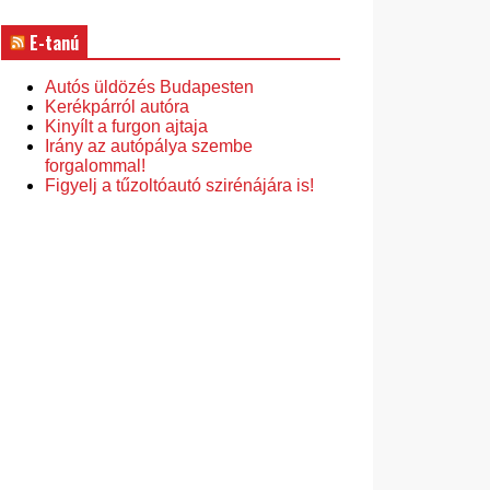
E-tanú
Autós üldözés Budapesten
Kerékpárról autóra
Kinyílt a furgon ajtaja
Irány az autópálya szembe
forgalommal!
Figyelj a tűzoltóautó szirénájára is!