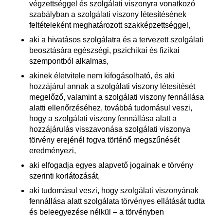
végzettséggel és szolgálati viszonyra vonatkozó
szabályban a szolgálati viszony létesítésének
feltételeként meghatározott szakképzettséggel,
aki a hivatásos szolgálatra és a tervezett szolgálati
beosztására egészségi, pszichikai és fizikai
szempontból alkalmas,
akinek életvitele nem kifogásolható, és aki
hozzájárul annak a szolgálati viszony létesítését
megelőző, valamint a szolgálati viszony fennállása
alatti ellenőrzéséhez, továbbá tudomásul veszi,
hogy a szolgálati viszony fennállása alatt a
hozzájárulás visszavonása szolgálati viszonya
törvény erejénél fogva történő megszűnését
eredményezi,
aki elfogadja egyes alapvető jogainak e törvény
szerinti korlátozását,
aki tudomásul veszi, hogy szolgálati viszonyának
fennállása alatt szolgálata törvényes ellátását tudta
és beleegyezése nélkül – a törvényben