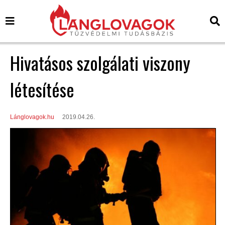
Hivatásos szolgálati viszony
létesítése
Lánglovagok.hu
2019.04.26.