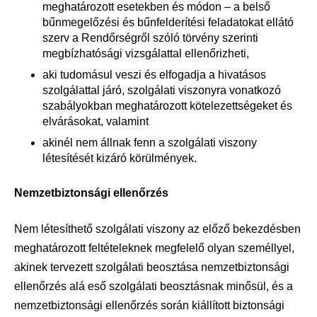
meghatározott esetekben és módon – a belső
bűnmegelőzési és bűnfelderítési feladatokat ellátó
szerv a Rendőrségről szóló törvény szerinti
megbízhatósági vizsgálattal ellenőrizheti,
aki tudomásul veszi és elfogadja a hivatásos
szolgálattal járó, szolgálati viszonyra vonatkozó
szabályokban meghatározott kötelezettségeket és
elvárásokat, valamint
akinél nem állnak fenn a szolgálati viszony
létesítését kizáró körülmények.
Nemzetbiztonsági ellenőrzés
Nem létesíthető szolgálati viszony az előző bekezdésben
meghatározott feltételeknek megfelelő olyan személlyel,
akinek tervezett szolgálati beosztása nemzetbiztonsági
ellenőrzés alá eső szolgálati beosztásnak minősül, és a
nemzetbiztonsági ellenőrzés során kiállított biztonsági