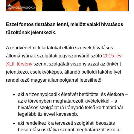
Ezzel fontos tisztában lenni, mielőtt valaki hivatásos
tűzoltónak jelentkezik.
A rendvédelmi feladatokat ellátó szervek hivatásos
állományának szolgálati jogviszonyáról szóló
2015. évi
XLII. törvény
szerint szolgálati viszony azzal az önként
jelentkező, cselekvőképes, állandó belföldi lakóhellyel
rendelkező magyar állampolgárral létesíthető,
aki a tizennyolcadik életévét betöltötte, és életkora –
az e törvényben meghatározott kivételekkel – a
hivatásos szolgálat rá irányadó felső korhatáránál
legalább tíz évvel kevesebb,
aki rendelkezik a tervezett szolgálati beosztás
besorolási osztálya szerint meghatározott iskolai