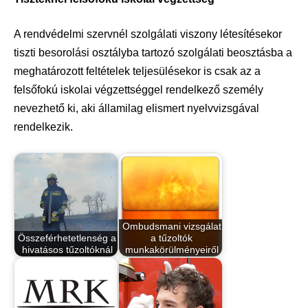
A rendvédelmi szervnél szolgálati viszony létesítésekor
tiszti besorolási osztályba tartozó szolgálati beosztásba a
meghatározott feltételek teljesülésekor is csak az a
felsőfokú iskolai végzettséggel rendelkező személy
nevezhető ki, aki államilag elismert nyelvvizsgával
rendelkezik.
Ombudsmani vizsgálat
Összeférhetetlenség a
a tűzoltók
hivatásos tűzoltóknál
munkakörülményeiről