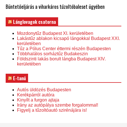
Büntetőeljárás a viharkáros tűzoltóbaleset ügyében
Lánglovagok csatorna
Mozdonytűz Budapest XI. kerületében
Lakástűz ablakon kicsapó lángokkal Budapest XXI.
kerületében
Tűz a Pólus Center éttermi részén Budapesten
Többhalálos sorháztűz Budakeszin
Földszinti lakás borult lángba Budapest XIV.
kerületében
E-tanú
Autós üldözés Budapesten
Kerékpárról autóra
Kinyílt a furgon ajtaja
Irány az autópálya szembe forgalommal!
Figyelj a tűzoltóautó szirénájára is!