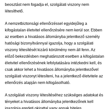
beosztást nem fogadja el, szolgálati viszony nem
létesíthető.
A nemzetbiztonsági ellenőrzéssel egyidejűleg a
kifogástalan életvitel ellenőrzésére nem kerül sor. Ebben
az esetben a hivatásos állományba jelentkező személy
hatósági bizonyítvánnyal igazolja, hogy a szolgálati
viszony létesítését kizáró körülmény nem áll fenn. Az
előző bekezdésben meghatározott esetben a kifogástalan
életvitel ellenőrzésének lefolytatására intézkedni kell, és
csak akkor lehet a hivatásos állományba jelentkezővel
szolgálati viszonyt létesíteni, ha a jelentkező életvitele az
ellenőrzés alapján nem kifogásolható.
A szolgálati viszony létesítéséhez szükséges adatokat és
tényeket a hivatásos állományba jelentkezőnek kell
igazolnia eredeti okirattal vagy annak hiteles