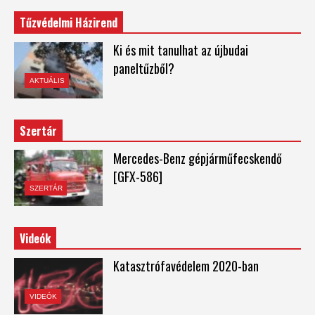
Tűzvédelmi Házirend
Ki és mit tanulhat az újbudai
paneltűzből?
AKTUÁLIS
Szertár
Mercedes-Benz gépjárműfecskendő
[GFX-586]
SZERTÁR
Videók
Katasztrófavédelem 2020-ban
VIDEÓK