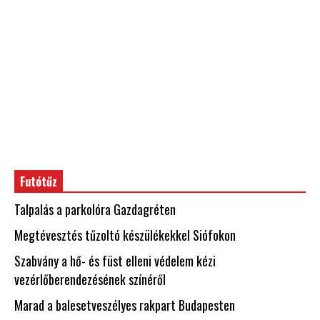
Futótűz
Talpalás a parkolóra Gazdagréten
Megtévesztés tűzoltó készülékekkel Siófokon
Szabvány a hő- és füst elleni védelem kézi
vezérlőberendezésének színéről
Marad a balesetveszélyes rakpart Budapesten