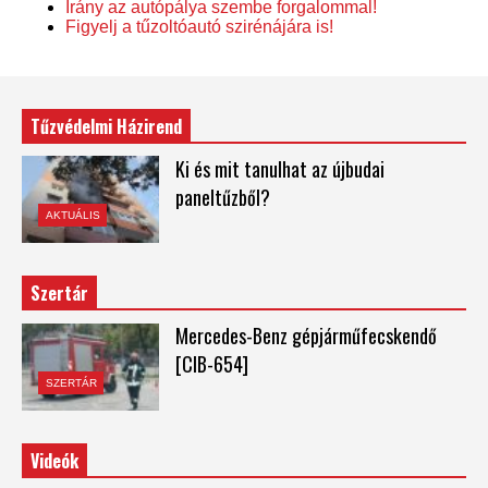
Irány az autópálya szembe forgalommal!
Figyelj a tűzoltóautó szirénájára is!
Tűzvédelmi Házirend
Ki és mit tanulhat az újbudai
paneltűzből?
AKTUÁLIS
Szertár
Mercedes-Benz gépjárműfecskendő
[CIB-654]
SZERTÁR
Videók