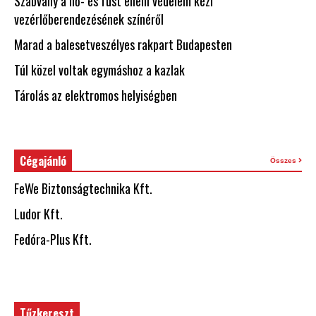
Szabvány a hő- és füst elleni védelem kézi
vezérlőberendezésének színéről
Marad a balesetveszélyes rakpart Budapesten
Túl közel voltak egymáshoz a kazlak
Tárolás az elektromos helyiségben
Cégajánló
Összes
FeWe Biztonságtechnika Kft.
Ludor Kft.
Fedóra-Plus Kft.
Tűzkereszt