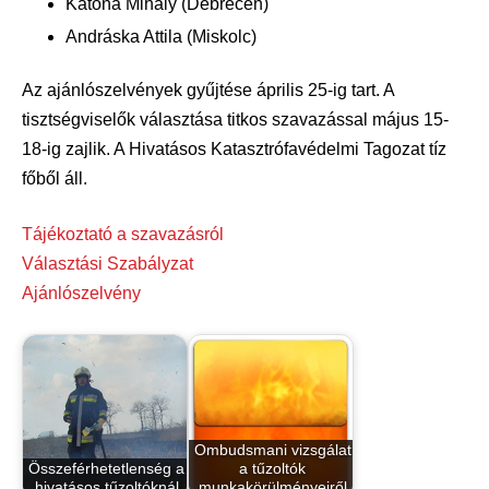
Katona Mihály (Debrecen)
Andráska Attila (Miskolc)
Az ajánlószelvények gyűjtése április 25-ig tart. A
tisztségviselők választása titkos szavazással május 15-
18-ig zajlik. A Hivatásos Katasztrófavédelmi Tagozat tíz
főből áll.
Tájékoztató a szavazásról
Választási Szabályzat
Ajánlószelvény
Ombudsmani vizsgálat
Összeférhetetlenség a
a tűzoltók
hivatásos tűzoltóknál
munkakörülményeiről