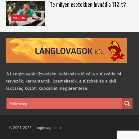
Te milyen esetekben hívnád a 112-t?
VIDEÓK
A Lánglovagok tűzvédelmi tudásbázis fő célja a tűzvédelmi
tervezők, karbantartók, üzemeltetők, a tűzoltók és a civil
lakosság közötti kapcsolat megteremtése.
© 2001-2023. Lánglovagok.hu