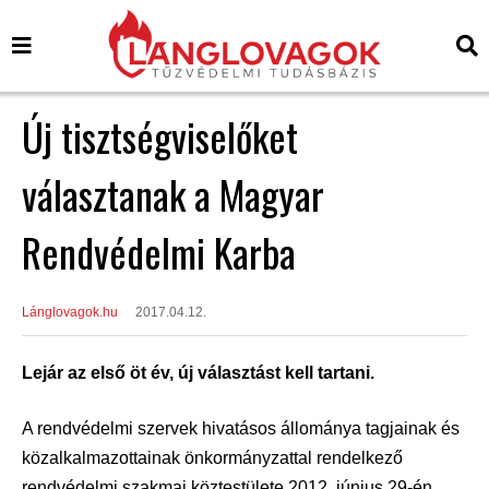
Új tisztségviselőket
választanak a Magyar
Rendvédelmi Karba
Lánglovagok.hu
2017.04.12.
Lejár az első öt év, új választást kell tartani.
A rendvédelmi szervek hivatásos állománya tagjainak és
közalkalmazottainak önkormányzattal rendelkező
rendvédelmi szakmai köztestülete 2012. június 29-én